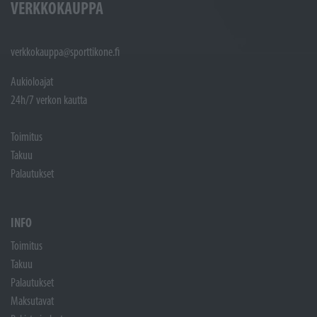
VERKKOKAUPPA
verkkokauppa@sporttikone.fi
Aukioloajat
24h/7 verkon kautta
Toimitus
Takuu
Palautukset
INFO
Toimitus
Takuu
Palautukset
Maksutavat