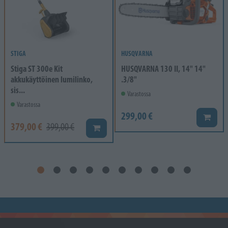
STIGA
HUSQVARNA
Stiga ST 300e Kit
HUSQVARNA 130 II, 14" 14"
akkukäyttöinen lumilinko,
.3/8"
sis...
Varastossa
Varastossa
299,00 €
Lisää k
379,00 €
399,00 €
Lisää koriin