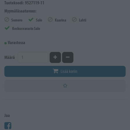
Tuotekoodi: 9527119-11
Myymäläsaatavuus:
Somero
Salo
Kaarina
Lahti
Keskusvarasto Salo
Varastossa
Kasvata määrää
Vähennä määrää
Määrä
Lisää koriin
Jaa