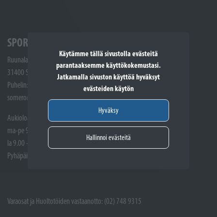
SPORTTIKONE SOMERO
Käytämme tällä sivustolla evästeitä
Ruunalantie 5
parantaaksemme käyttökokemustasi.
31400 Somero
Jatkamalla sivuston käyttöä hyväksyt
Puhelin: (02) 748 9300
evästeiden käytön
somero@sporttikone.fi
Hyväksy
Aukioloajat
ma-pe 9.00 - 17.00
Hallinnoi evästeitä
la 9.00 - 14.00
Pyhäpäivät suljettuna
Varaosat ja Huoltotöiden vastaanotto: (02) 748 9315