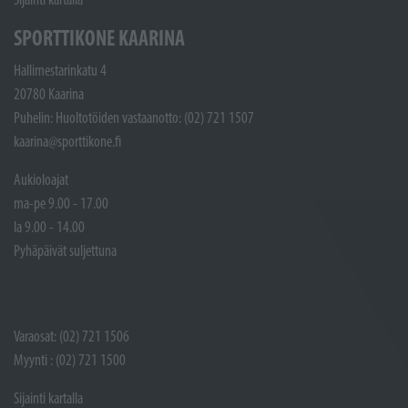
SPORTTIKONE KAARINA
Hallimestarinkatu 4
20780 Kaarina
Puhelin: Huoltotöiden vastaanotto: (02) 721 1507
kaarina@sporttikone.fi
Aukioloajat
ma-pe 9.00 - 17.00
la 9.00 - 14.00
Pyhäpäivät suljettuna
Varaosat: (02) 721 1506
Myynti : (02) 721 1500
Sijainti kartalla