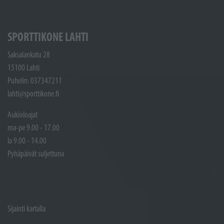
SPORTTIKONE LAHTI
Saksalankatu 28
15100 Lahti
Puhelin: 037347211
lahti@sporttikone.fi
Aukioloajat
ma-pe 9.00 - 17.00
la 9.00 - 14.00
Pyhäpäivät suljettuna
Sijainti kartalla