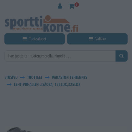
Siirry pääsisältöön
0
Tuotealueet
Valikko
ETUSIVU
TUOTTEET
VARASTON TYHJENNYS
LEHTIPUHALLIN LISÄOSA, 125LDX,325LDX