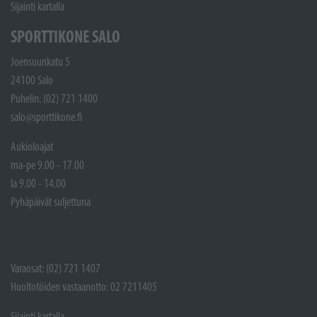
Sijainti kartalla
SPORTTIKONE SALO
Joensuunkatu 5
24100 Salo
Puhelin: (02) 721 1400
salo@sporttikone.fi
Aukioloajat
ma-pe 9.00 - 17.00
la 9.00 - 14.00
Pyhäpäivät suljettuna
Varaosat: (02) 721 1407
Huoltotöiden vastaanotto: 02 7211405
Sijainti kartalla