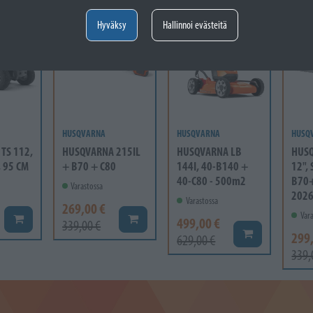
- 21%
- 21%
- 1
Hyväksy
Hallinnoi evästeitä
HUSQVARNA
HUSQVARNA
HUSQ
TS 112,
HUSQVARNA 215IL
HUSQVARNA LB
HUSQ
, 95 CM
+ B70 + C80
144I, 40-B140 +
12",
40-C80 - 500m2
B70+
Varastossa
202
Varastossa
269,00 €
Vara
Lisää koriin
Lisää koriin
499,00 €
339,00 €
Lisää koriin
299
629,00 €
339,