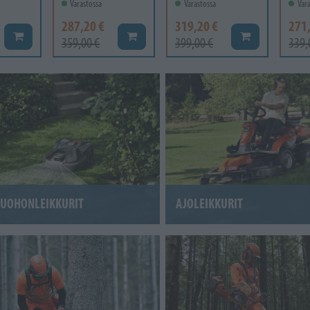
Varastossa
Varastossa
Vara
287,20 €
319,20 €
271
Lisää koriin
Lisää koriin
Lisää koriin
359,00 €
399,00 €
339,
RUOHONLEIKKURIT
AJOLEIKKURIT