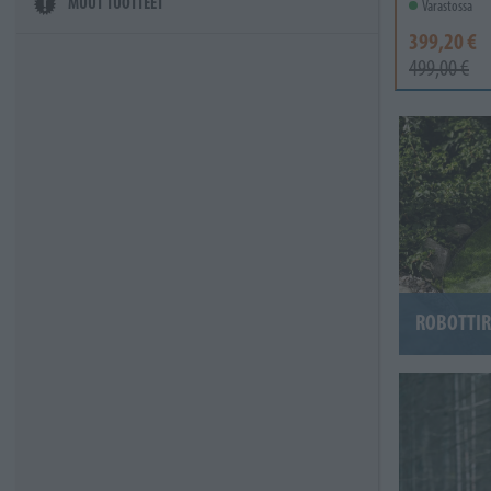
MUUT TUOTTEET
Varastossa
399,20 €
499,00 €
ROBOTTI