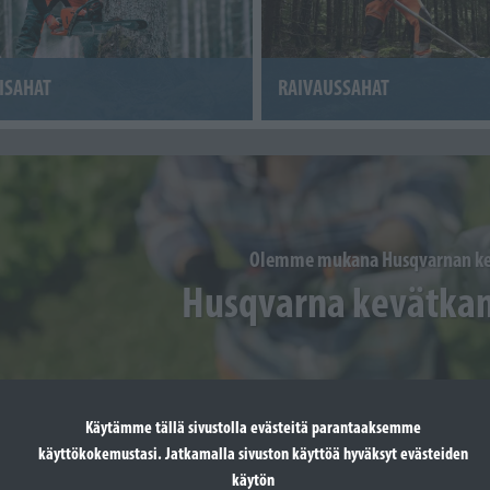
ISAHAT
RAIVAUSSAHAT
Olemme mukana Husqvarnan ke
Husqvarna kevätka
Käytämme tällä sivustolla evästeitä parantaaksemme
käyttökokemustasi. Jatkamalla sivuston käyttöä hyväksyt evästeiden
käytön