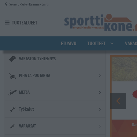
Siirry pääsisältöön
Somero - Salo - Kaarina - Lahti
TUOTEALUEET
ETUSIVU
TUOTTEET
VARAO
VARASTON TYHJENNYS
PIHA JA PUUTARHA
METSÄ
Työkalut
VARAOSAT