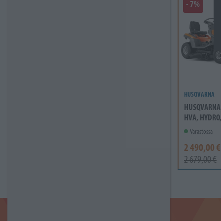
- 7%
HUSQVARNA
HUSQVARNA 
HVA, HYDRO
Varastossa
2 490,00 €
2 679,00 €