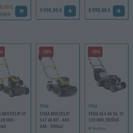
0,00 €
9 990,00 €
8 990,00 €
Tarjouspyyntö
Tarjous
Lisää koriin
0,00 €
0%
- 20%
- 20%
STIGA
STIGA
A MULTICLIP 47
STIGA MULTICLIP
STIGA AL4 46 SA- ST
120 OHV -
547 AE KIT - 48V-
120 OHV, VETÄVÄ
0m2
4Ah - 500m2
Varastossa