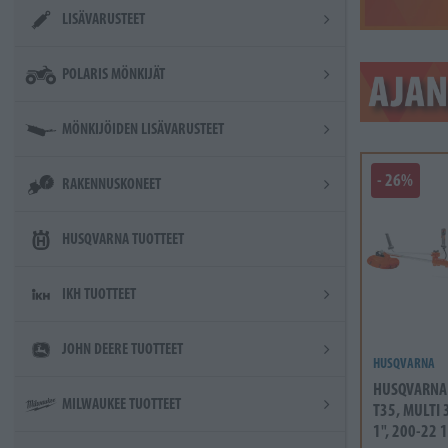
LISÄVARUSTEET
POLARIS MÖNKIJÄT
MÖNKIJÖIDEN LISÄVARUSTEET
- 26%
RAKENNUSKONEET
HUSQVARNA TUOTTEET
IKH TUOTTEET
JOHN DEERE TUOTTEET
HUSQVARNA
HUSQVARNA 
MILWAUKEE TUOTTEET
T35, MULTI 
1", 200-22 1"