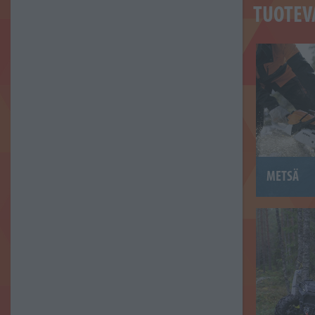
TUOTEV
METSÄ