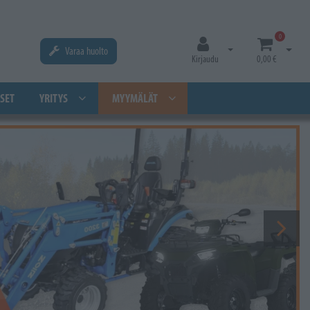
0
Varaa huolto
Avaa kirjautuminen
Avaa os
Kirjaudu
0,00 €
SET
YRITYS
MYYMÄLÄT