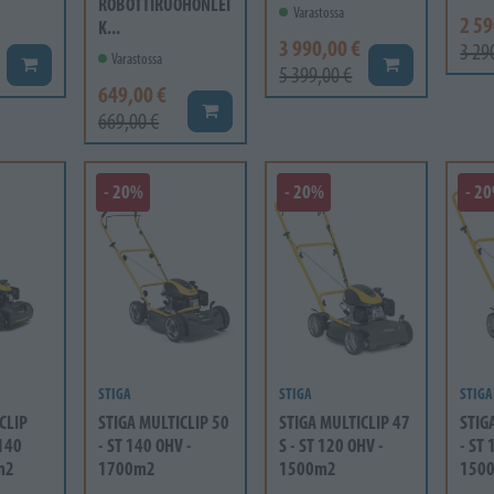
ROBOTTIRUOHONLEI
Varastossa
2 59
K...
3 990,00 €
3 29
Varastossa
Lisää koriin
Lisää koriin
5 399,00 €
649,00 €
Lisää koriin
669,00 €
- 20%
- 20%
- 2
STIGA
STIGA
STIGA
CLIP
STIGA MULTICLIP 50
STIGA MULTICLIP 47
STIG
 140
- ST 140 OHV -
S - ST 120 OHV -
- ST 
m2
1700m2
1500m2
150