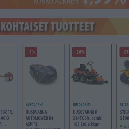
- 3%
- 26%
- 2
HUSQVARNA
HUSQVARNA
STIGA
336FR,
HUSQVARNA
HUSQVARNA R
STIG
300-3
AUTOMOWER R4
214TC Sis. combi
5108
,...
ASPIRE
103 Etuleikkuri
Vara