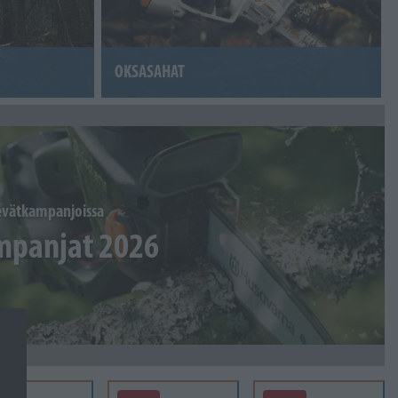
OKSASAHAT
vätkampanjoissa
mpanjat 2026