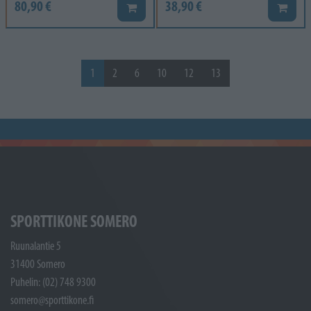
80,90 €
38,90 €
Lisää koriin
Lisää k
1
2
6
10
12
13
SPORTTIKONE SOMERO
Ruunalantie 5
31400 Somero
Puhelin: (02) 748 9300
somero@sporttikone.fi