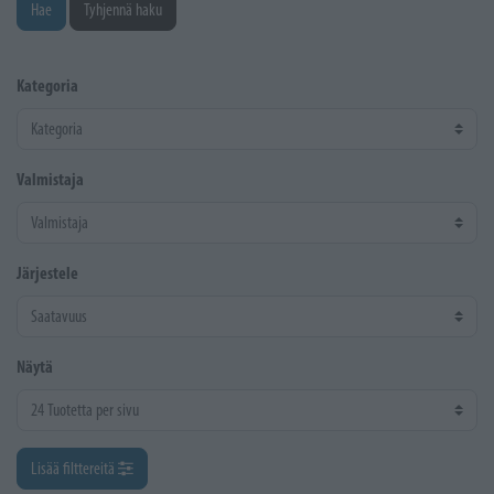
Hae
Tyhjennä haku
Kategoria
Valmistaja
Järjestele
Näytä
Lisää filttereitä