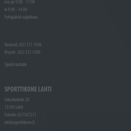
ma-pe 9.00 - 17.00
la 9.00 - 14.00
Pyhäpäivät suljettuna
Varaosat: (02) 721 1506
Myynti : (02) 721 1500
Sijainti kartalla
SPORTTIKONE LAHTI
Saksalankatu 28
15100 Lahti
Puhelin: 037347211
lahti@sporttikone.fi