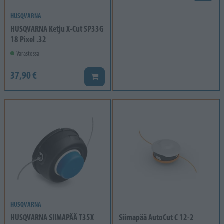
HUSQVARNA
HUSQVARNA Ketju X-Cut SP33G
18 Pixel .32
Varastossa
37,90 €
Lisää koriin
HUSQVARNA
HUSQVARNA SIIMAPÄÄ T35X
Siimapää AutoCut C 12-2