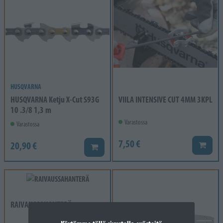
HUSQVARNA
HUSQVARNA Ketju X-Cut S93G
VIILA INTENSIVE CUT 4MM 3KPL
10 .3/8 1,3 m
Varastossa
Varastossa
7,50 €
20,90 €
Lisää k
Lisää koriin
RAIVAUSSAHANTERÄ