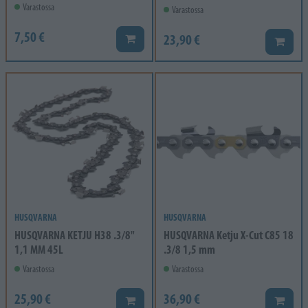
Varastossa
Varastossa
7,50 €
23,90 €
Lisää koriin
Lisää k
HUSQVARNA
HUSQVARNA
HUSQVARNA KETJU H38 .3/8"
HUSQVARNA Ketju X-Cut C85 18
1,1 MM 45L
.3/8 1,5 mm
Varastossa
Varastossa
25,90 €
36,90 €
Lisää koriin
Lisää k