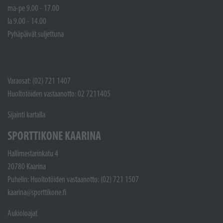
ma-pe 9.00 - 17.00
la 9.00 - 14.00
Pyhäpäivät suljettuna
Varaosat: (02) 721 1407
Huoltotöiden vastaanotto: 02 7211405
Sijainti kartalla
SPORTTIKONE KAARINA
Hallimestarinkatu 4
20780 Kaarina
Puhelin: Huoltotöiden vastaanotto: (02) 721 1507
kaarina@sporttikone.fi
Aukioloajat