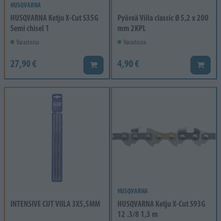
HUSQVARNA
HUSQVARNA Ketju X-Cut S35G
Pyöreä Viila classic Ø 5,2 x 200
Semi chisel 1
mm 2KPL
Varastossa
Varastossa
27,90 €
4,90 €
Lisää koriin
Lisää k
HUSQVARNA
INTENSIVE CUT VIILA 3X5,5MM
HUSQVARNA Ketju X-Cut S93G
12 .3/8 1,3 m