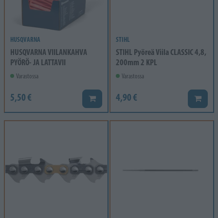
HUSQVARNA
STIHL
HUSQVARNA VIILANKAHVA
STIHL Pyöreä Viila CLASSIC 4,8,
PYÖRÖ- JA LATTAVII
200mm 2 KPL
Varastossa
Varastossa
5,50 €
4,90 €
Lisää koriin
Lisää k