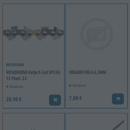
HUSQVARNA
HUSQVARNA Ketju X-Cut SP33G
OREGON VIILA 6,3MM
15 Pixel .32
Varastossa
Varastossa
7,00 €
30,90 €
Lisää k
Lisää koriin