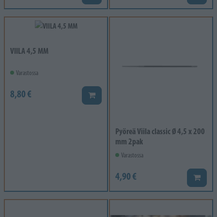
VIILA 4,5 MM
Varastossa
8,80 €
Lisää koriin
Pyöreä Viila classic Ø 4,5 x 200
mm 2pak
Varastossa
4,90 €
Lisää k