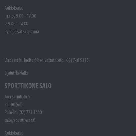
Aukioloajat
ma-pe 9.00 - 17.00
la 9.00 - 14.00
Pyhäpäivät suljettuna
Varaosat ja Huoltotöiden vastaanotto: (02) 748 9315
Sijainti kartalla
SPORTTIKONE SALO
Joensuunkatu 5
24100 Salo
Puhelin: (02) 721 1400
salo@sporttikone.fi
Aukioloajat