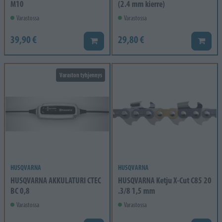
M10
(2.4 mm kierre)
Varastossa
Varastossa
39,90 €
29,80 €
Lisää koriin
Lisää k
Varaston tyhjennys
HUSQVARNA
HUSQVARNA
HUSQVARNA AKKULATURI CTEC
HUSQVARNA Ketju X-Cut C85 20
BC 0,8
.3/8 1,5 mm
Varastossa
Varastossa