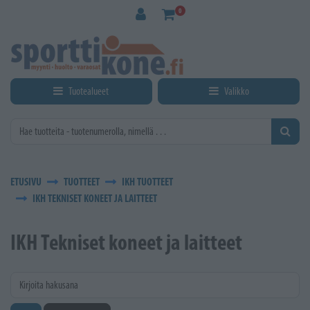
Siirry pääsisältöön
0
Tuotealueet
Valikko
ETUSIVU
TUOTTEET
IKH TUOTTEET
IKH TEKNISET KONEET JA LAITTEET
IKH Tekniset koneet ja laitteet
Kirjoita hakusana