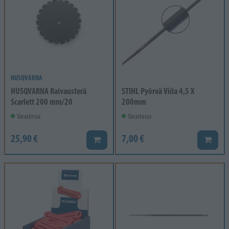
HUSQVARNA
HUSQVARNA Raivausterä
STIHL Pyöreä Viila 4,5 X
Scarlett 200 mm/20
200mm
Varastossa
Varastossa
25,90 €
7,00 €
Lisää koriin
Lisää k