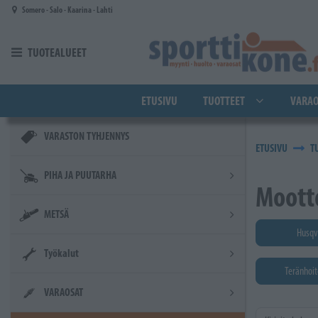
Siirry pääsisältöön
Somero - Salo - Kaarina - Lahti
TUOTEALUEET
ETUSIVU
TUOTTEET
VARAO
VARASTON TYHJENNYS
ETUSIVU
T
PIHA JA PUUTARHA
Mootto
METSÄ
Husqv
Työkalut
Teränhoit
VARAOSAT
Kirjoita hakusa