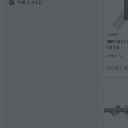
MUUT TUOTTEET
OREGON
OREGON LAI
52l 3/8
Varastossa
29,00 €
49