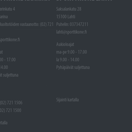
arinkatu 4
Saksalankatu 28
arina
15100 Lahti
Huoltotöiden vastaanotto: (02) 721
Puhelin: 037347211
lahti@sporttikone.fi
porttikone.fi
Aukioloajat
at
ma-pe 9.00 - 17.00
00 - 17.00
la 9.00 - 14.00
 14.00
Pyhäpäivät suljettuna
t suljettuna
Sijainti kartalla
 (02) 721 1506
(02) 721 1500
rtalla