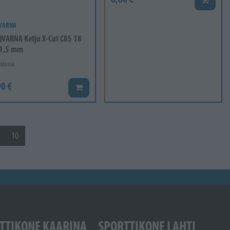
VARNA
VARNA Ketju X-Cut C85 18
 1,5 mm
stossa
0 €
Lisää koriin
10
TTIKONE KAARINA
SPORTTIKONE LAHTI