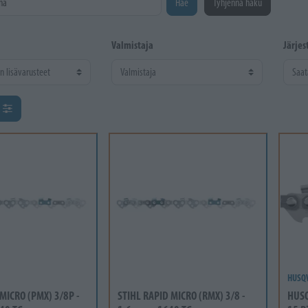
Hae
Tyhjennä haku
Valmistaja
Järjes
ä
HUSQ
 MICRO (PMX) 3/8P -
STIHL RAPID MICRO (RMX) 3/8 -
HUSQ