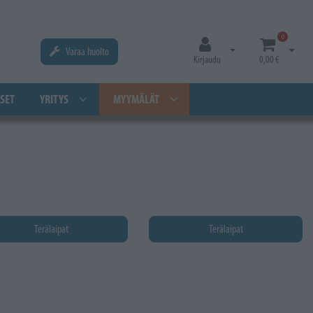
0
Varaa huolto
Avaa kirjautuminen
Avaa os
Kirjaudu
0,00 €
SET
YRITYS
MYYMÄLÄT
Terälaipat
Terälaipat