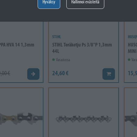
Hyväksy
Hallinnoi evästeitä
STIHL
HUSQ
PPA HVA 14 1,3mm
STIHL Teräketju Ps 3/8"P 1,3mm
HUSQ
44L
MINI
Varastossa
Vara
24,60 €
15,9
,00 €
Valitse vaihtoehto
Lisää koriin