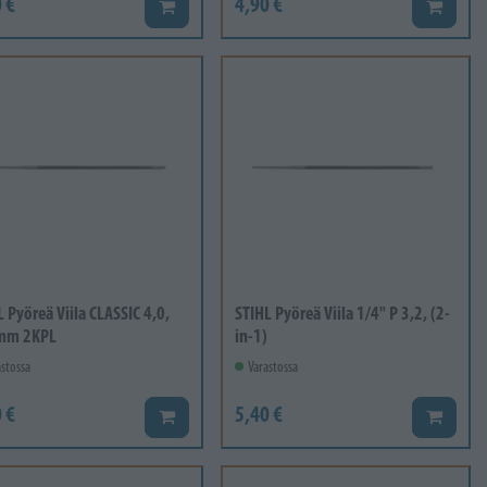
 €
4,90 €
Lisää koriin
Lisää ko
 Pyöreä Viila CLASSIC 4,0,
STIHL Pyöreä Viila 1/4" P 3,2, (2-
mm 2KPL
in-1)
stossa
Varastossa
 €
5,40 €
Lisää koriin
Lisää ko