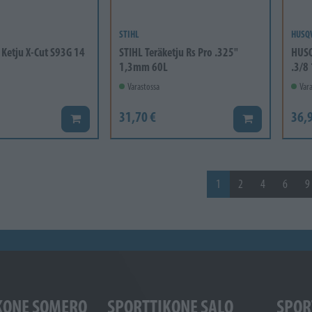
STIHL
HUSQ
etju X-Cut S93G 14
STIHL Teräketju Rs Pro .325"
HUSQ
1,3mm 60L
.3/8
Varastossa
Vara
31,70 €
36,9
Lisää koriin
Lisää koriin
1
2
4
6
9
KONE SOMERO
SPORTTIKONE SALO
SPOR