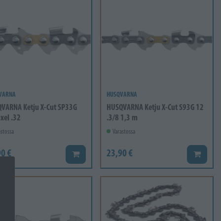
VARNA
HUSQVARNA
VARNA Ketju X-Cut SP33G
HUSQVARNA Ketju X-Cut S93G 12
xel .32
.3/8 1,3 m
stossa
Varastossa
0 €
23,90 €
Lisää koriin
Lisää ko