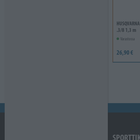
HUSQVARNA K
.3/8 1,3 m
Varastossa
26,90 €
SPORTTI