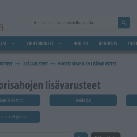
SAT
VAIHTOKONEET
HUOLTO
RAHOITUS
UUTI
UOTTEET
LISÄVARUSTEET
MOOTTORISAHOJEN LISÄVARUSTEET
risahojen lisävarusteet
arna Teräketjut
Teräketjut
otarvikeet ja viilat
na