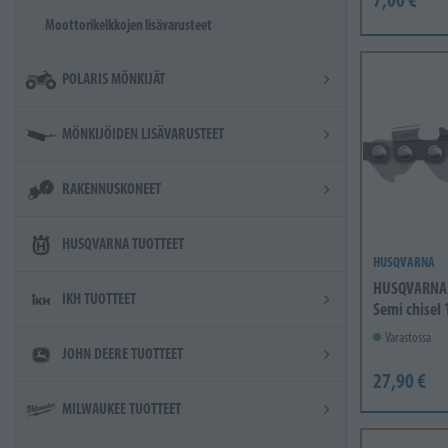
Moottorikelkkojen lisävarusteet
POLARIS MÖNKIJÄT
MÖNKIJÖIDEN LISÄVARUSTEET
RAKENNUSKONEET
HUSQVARNA TUOTTEET
HUSQVARNA
HUSQVARNA 
IKH TUOTTEET
Semi chisel 
Varastossa
JOHN DEERE TUOTTEET
27,90 €
MILWAUKEE TUOTTEET