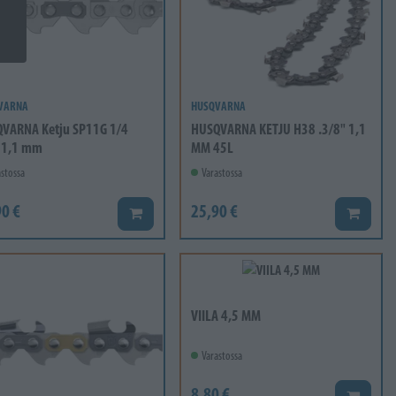
VARNA
HUSQVARNA
VARNA Ketju SP11G 1/4
HUSQVARNA KETJU H38 .3/8" 1,1
 1,1 mm
MM 45L
stossa
Varastossa
0 €
25,90 €
Lisää koriin
Lisää ko
VIILA 4,5 MM
Varastossa
8,80 €
Lisää ko