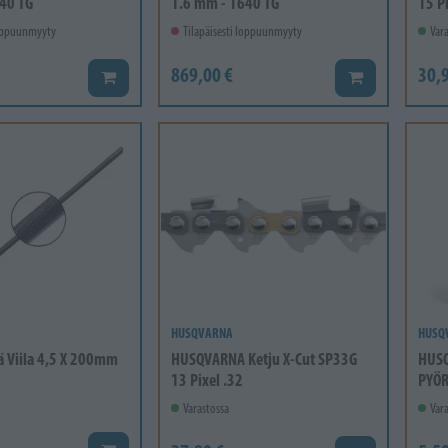
40 TG
1.6 mm - 1640 TG
15 Pi
loppuunmyyty
Tilapäisesti loppuunmyyty
Vara
869,00 €
30,9
Lisää koriin
Lisää koriin
HUSQVARNA
HUSQ
ä Viila 4,5 X 200mm
HUSQVARNA Ketju X-Cut SP33G
HUSQ
13 Pixel .32
PYÖR
Varastossa
Vara