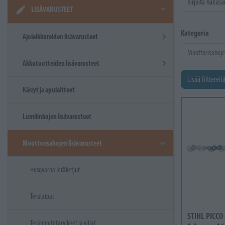
LISÄVARUSTEET
Kategoria
Ajoleikkureiden lisävarusteet
Akkutuotteiden lisävarusteet
Lisää filttereit
Kärryt ja apulaitteet
Lumilinkojen lisävarusteet
Moottorisahojen lisävarusteet
Husqvarna Teräketjut
Terälaipat
STIHL PICCO
Teränhoitotarvikeet ja viilat