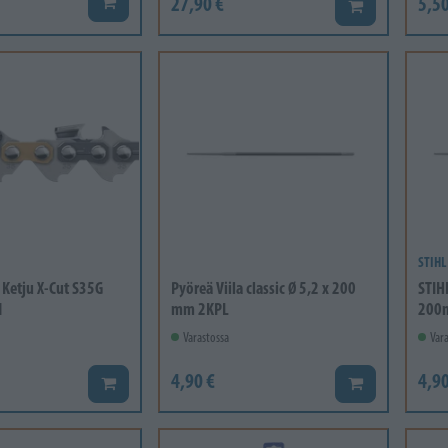
27,90 €
5,50
Lisää koriin
Lisää koriin
STIHL
Ketju X-Cut S35G
Pyöreä Viila classic Ø 5,2 x 200
STIHL
1
mm 2KPL
200
Varastossa
Vara
4,90 €
4,90
Lisää koriin
Lisää koriin