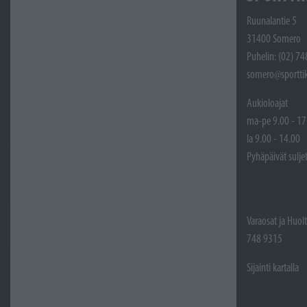
Ruunalantie 5
31400 Somero
Puhelin: (02) 7
somero@sporttik
Aukioloajat
ma-pe 9.00 - 17
la 9.00 - 14.00
Pyhäpäivät sulje
Varaosat ja Huol
748 9315
Sijainti kartalla