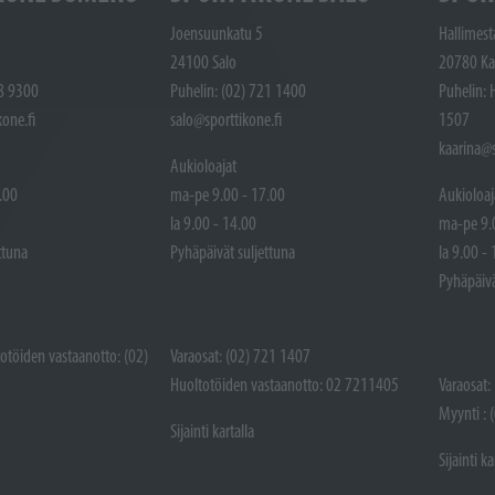
Joensuunkatu 5
Hallimest
24100 Salo
20780 Ka
48 9300
Puhelin: (02) 721 1400
Puhelin: 
one.fi
salo@sporttikone.fi
1507
kaarina@s
Aukioloajat
.00
ma-pe 9.00 - 17.00
Aukioloaj
la 9.00 - 14.00
ma-pe 9.
ttuna
Pyhäpäivät suljettuna
la 9.00 -
Pyhäpäivä
totöiden vastaanotto: (02)
Varaosat: (02) 721 1407
Huoltotöiden vastaanotto: 02 7211405
Varaosat:
Myynti : 
Sijainti kartalla
Sijainti ka