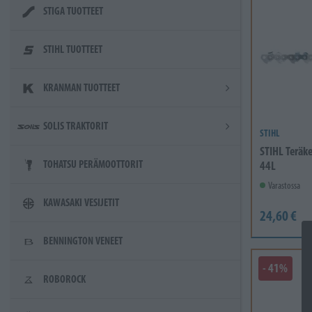
STIGA TUOTTEET
STIHL TUOTTEET
KRANMAN TUOTTEET
SOLIS TRAKTORIT
STIHL
STIHL Teräk
TOHATSU PERÄMOOTTORIT
44L
Varastossa
KAWASAKI VESIJETIT
24,60 €
BENNINGTON VENEET
- 41%
ROBOROCK