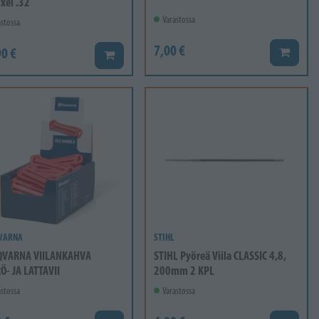
xel .32
Varastossa
stossa
7,00 €
0 €
Lisää ko
Lisää koriin
VARNA
STIHL
VARNA VIILANKAHVA
STIHL Pyöreä Viila CLASSIC 4,8,
Ö- JA LATTAVII
200mm 2 KPL
stossa
Varastossa