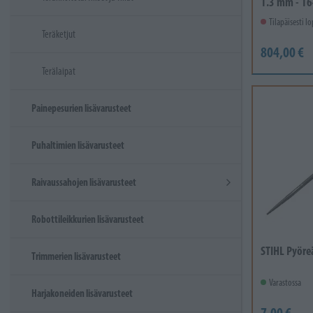
1.3 mm - 16
Tilapäisesti 
Teräketjut
804,00 €
Terälaipat
Painepesurien lisävarusteet
Puhaltimien lisävarusteet
Raivaussahojen lisävarusteet
Robottileikkurien lisävarusteet
STIHL Pyöre
Trimmerien lisävarusteet
Varastossa
Harjakoneiden lisävarusteet
7,00 €