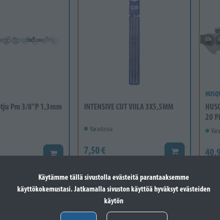
HUSQ
etju Pm 3/8"P 1,3mm
INTENSIVE CUT VIILA 3X5,5MM
HUSQ
20 Pi
Varastossa
Vara
7,50 €
40,9
Lisää koriin
Lisää koriin
Käytämme tällä sivustolla evästeitä parantaaksemme
käyttökokemustasi. Jatkamalla sivuston käyttöä hyväksyt evästeiden
käytön