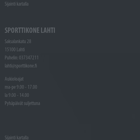
Sijainti kartalla
SPORTTIKONE LAHTI
Saksalankatu 28
15100 Lahti
Puhelin: 037347211
lahti@sporttikone.fi
Aukioloajat
ma-pe 9.00 - 17.00
la 9.00 - 14.00
Pyhäpäivät suljettuna
Sijainti kartalla