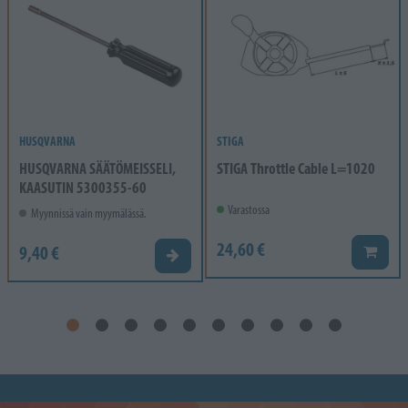
HUSQVARNA
STIGA
HUSQVARNA SÄÄTÖMEISSELI,
STIGA Throttle Cable L=1020
KAASUTIN 5300355-60
Varastossa
Myynnissä vain myymälässä.
24,60 €
9,40 €
Lisää k
Valitse vaihtoehto