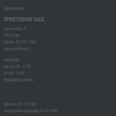
Sijainti kartalla
SPORTTIKONE SALO
Joensuunkatu 5
24100 Salo
Puhelin: (02) 721 1400
salo@sporttikone.fi
Aukioloajat
ma-pe 9.00 - 17.00
la 9.00 - 14.00
Pyhäpäivät suljettuna
Varaosat: (02) 721 1407
Huoltotöiden vastaanotto: 02 7211405