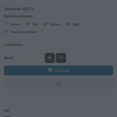
Tuotekoodi: 692211
Myymäläsaatavuus:
Somero
Salo
Kaarina
Lahti
Keskusvarasto Salo
Varastossa
Kasvata määrää
Vähennä määrää
Määrä
Lisää koriin
Jaa