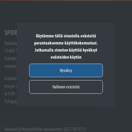
SPORTTIKONE SOMERO
Käytämme tällä sivustolla evästeitä
parantaaksemme käyttökokemustasi.
Ruunalantie 5
Jatkamalla sivuston käyttöä hyväksyt
31400 Somero
evästeiden käytön
Puhelin: (02) 748 9300
somero@sporttikone.fi
Hyväksy
Aukioloajat
ma-pe 9.00 - 17.00
Hallinnoi evästeitä
la 9.00 - 14.00
Pyhäpäivät suljettuna
Varaosat ja Huoltotöiden vastaanotto: (02) 748 9315