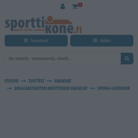
Siirry pääsisältöön
0
Tuotealueet
Valikko
ETUSIVU
TUOTTEET
VARAOSAT
BRIGGS&STRATTON MOOTTORIEN VARAOSAT
SPRING-GOVERNOR