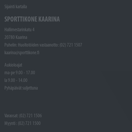
Sijainti kartalla
SPORTTIKONE KAARINA
Hallimestarinkatu 4
20780 Kaarina
Puhelin: Huoltotöiden vastaanotto: (02) 721 1507
kaarina@sporttikone.fi
Aukioloajat
ma-pe 9.00 - 17.00
la 9.00 - 14.00
Pyhäpäivät suljettuna
Varaosat: (02) 721 1506
Myynti : (02) 721 1500