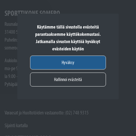
SPORTTIKONE SOMERO
Ruunalantie 5
Käytämme tällä sivustolla evästeitä
31400 Somero
parantaaksemme käyttökokemustasi.
Puhelin: (02) 748 9300
Jatkamalla sivuston käyttöä hyväksyt
somero@sporttikone.fi
evästeiden käytön
Aukioloajat
Hyväksy
ma-pe 9.00 - 17.00
la 9.00 - 14.00
Hallinnoi evästeitä
Pyhäpäivät suljettuna
Varaosat ja Huoltotöiden vastaanotto: (02) 748 9315
Sijainti kartalla