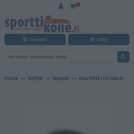
Siirry pääsisältöön
0
Tuotealueet
Valikko
ETUSIVU
TUOTTEET
VARAOSAT
STIGA PYÖRÄ 1134-5884-01