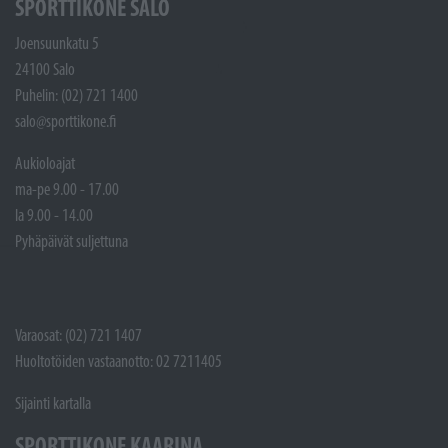
SPORTTIKONE SALO
Joensuunkatu 5
24100 Salo
Puhelin: (02) 721 1400
salo@sporttikone.fi
Aukioloajat
ma-pe 9.00 - 17.00
la 9.00 - 14.00
Pyhäpäivät suljettuna
Varaosat: (02) 721 1407
Huoltotöiden vastaanotto: 02 7211405
Sijainti kartalla
SPORTTIKONE KAARINA