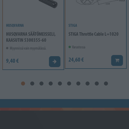
HUSQVARNA
STIGA
HUSQVARNA SÄÄTÖMEISSELI,
STIGA Throttle Cable L=1020
KAASUTIN 5300355-60
Varastossa
Myynnissä vain myymälässä.
24,60 €
9,40 €
Lisää k
Valitse vaihtoehto