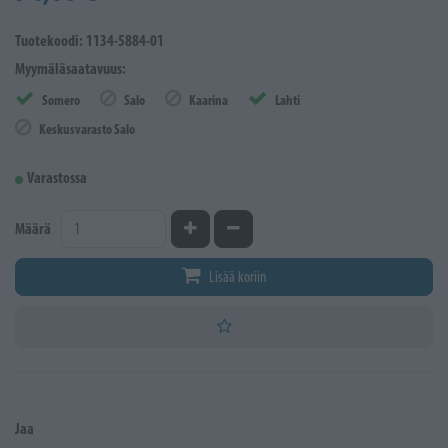
Tuotekoodi: 1134-5884-01
Myymäläsaatavuus:
Somero
Salo
Kaarina
Lahti
Keskusvarasto Salo
Varastossa
Kasvata määrää
Vähennä määrää
Määrä
Lisää koriin
Jaa