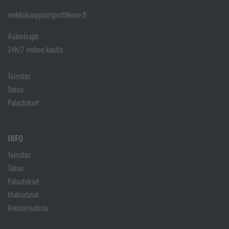
verkkokauppa@sporttikone.fi
Aukioloajat
24h/7 verkon kautta
Toimitus
Takuu
Palautukset
INFO
Toimitus
Takuu
Palautukset
Maksutavat
Rekisteriseloste