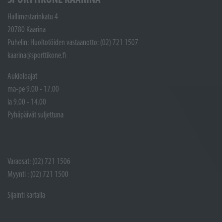
Hallimestarinkatu 4
20780 Kaarina
Puhelin: Huoltotöiden vastaanotto: (02) 721 1507
kaarina@sporttikone.fi
Aukioloajat
ma-pe 9.00 - 17.00
la 9.00 - 14.00
Pyhäpäivät suljettuna
Varaosat: (02) 721 1506
Myynti : (02) 721 1500
Sijainti kartalla