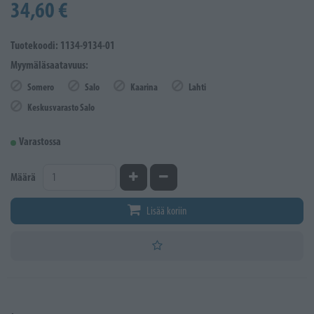
34,60 €
Tuotekoodi: 1134-9134-01
Myymäläsaatavuus:
Somero
Salo
Kaarina
Lahti
Keskusvarasto Salo
Varastossa
Kasvata määrää
Vähennä määrää
Määrä
Lisää koriin