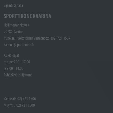
Sijainti kartalla
SPORTTIKONE KAARINA
Hallimestarinkatu 4
20780 Kaarina
Puhelin: Huoltotöiden vastaanotto: (02) 721 1507
kaarina@sporttikone.fi
Aukioloajat
ma-pe 9.00 - 17.00
la 9.00 - 14.00
Pyhäpäivät suljettuna
Varaosat: (02) 721 1506
Myynti : (02) 721 1500