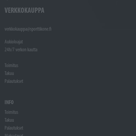
VERKKOKAUPPA
verkkokauppa@sporttikone.fi
Aukioloajat
24h/7 verkon kautta
Toimitus
Takuu
Palautukset
INFO
Toimitus
Takuu
Palautukset
Maksutavat