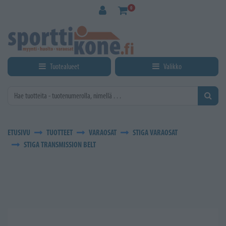
Siirry pääsisältöön
0
Tuotealueet
Valikko
ETUSIVU
TUOTTEET
VARAOSAT
STIGA VARAOSAT
STIGA TRANSMISSION BELT