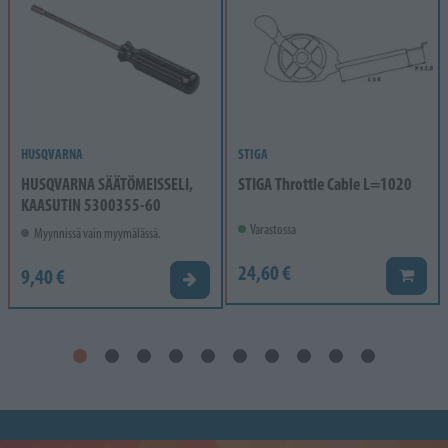
HUSQVARNA
STIGA
HUSQVARNA SÄÄTÖMEISSELI,
STIGA Throttle Cable L=1020
KAASUTIN 5300355-60
Varastossa
Myynnissä vain myymälässä.
24,60 €
9,40 €
Lisää k
Valitse vaihtoehto