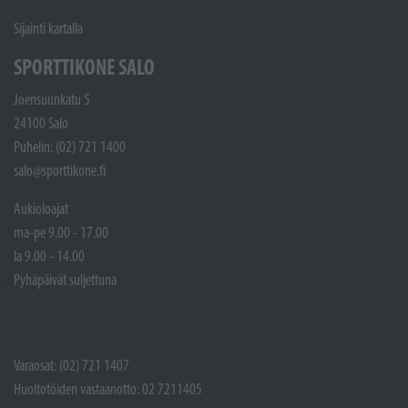
Sijainti kartalla
SPORTTIKONE SALO
Joensuunkatu 5
24100 Salo
Puhelin: (02) 721 1400
salo@sporttikone.fi
Aukioloajat
ma-pe 9.00 - 17.00
la 9.00 - 14.00
Pyhäpäivät suljettuna
Varaosat: (02) 721 1407
Huoltotöiden vastaanotto: 02 7211405