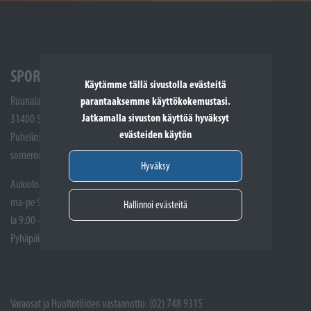
SPORTTIKONE SOMERO
Käytämme tällä sivustolla evästeitä
Ruunalantie 5
parantaaksemme käyttökokemustasi.
Jatkamalla sivuston käyttöä hyväksyt
31400 Somero
evästeiden käytön
Puhelin: (02) 748 9300
somero@sporttikone.fi
Hyväksy
Aukioloajat
ma-pe 9.00 - 17.00
Hallinnoi evästeitä
la 9.00 - 14.00
Pyhäpäivät suljettuna
Varaosat ja Huoltotöiden vastaanotto: (02) 748 9315