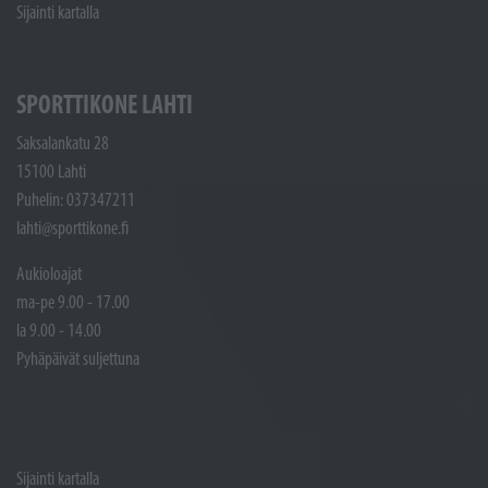
Sijainti kartalla
SPORTTIKONE LAHTI
Saksalankatu 28
15100 Lahti
Puhelin: 037347211
lahti@sporttikone.fi
Aukioloajat
ma-pe 9.00 - 17.00
la 9.00 - 14.00
Pyhäpäivät suljettuna
Sijainti kartalla