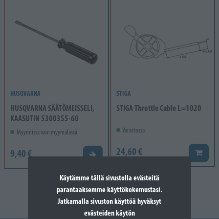
HUSQVARNA
STIGA
HUSQVARNA SÄÄTÖMEISSELI,
STIGA Throttle Cable L=1020
KAASUTIN 5300355-60
Varastossa
Myynnissä vain myymälässä.
24,60 €
9,40 €
Lisää k
Valitse vaihtoehto
Käytämme tällä sivustolla evästeitä
parantaaksemme käyttökokemustasi.
Jatkamalla sivuston käyttöä hyväksyt
evästeiden käytön