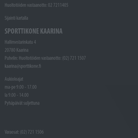
Huoltotöiden vastaanotto: 02 7211405
Sijainti kartalla
SPORTTIKONE KAARINA
Hallimestarinkatu 4
20780 Kaarina
Puhelin: Huoltotöiden vastaanotto: (02) 721 1507
kaarina@sporttikone.fi
Aukioloajat
ma-pe 9.00 - 17.00
la 9.00 - 14.00
Pyhäpäivät suljettuna
Varaosat: (02) 721 1506