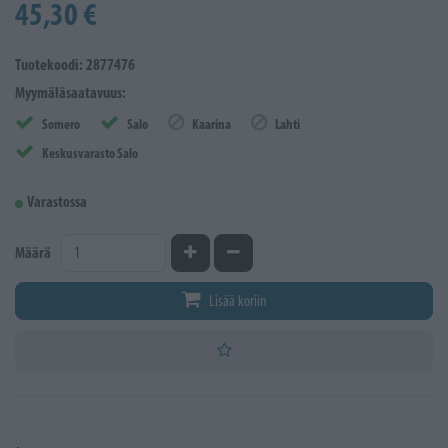
45,30 €
Tuotekoodi: 2877476
Myymäläsaatavuus:
Somero
Salo
Kaarina
Lahti
Keskusvarasto Salo
Varastossa
Kasvata määrää
Vähennä määrää
Määrä
Lisää koriin