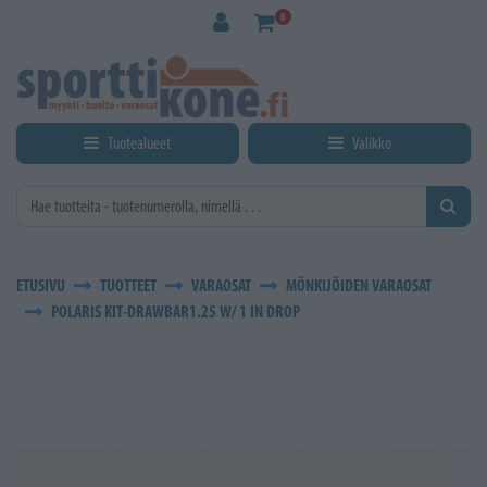
Siirry pääsisältöön
0
Tuotealueet
Valikko
ETUSIVU
TUOTTEET
VARAOSAT
MÖNKIJÖIDEN VARAOSAT
POLARIS KIT-DRAWBAR1.25 W/ 1 IN DROP