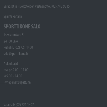
Varaosat ja Huoltotöiden vastaanotto: (02) 748 9315
Sijainti kartalla
SPORTTIKONE SALO
Joensuunkatu 5
24100 Salo
Puhelin: (02) 721 1400
salo@sporttikone.fi
Aukioloajat
ma-pe 9.00 - 17.00
la 9.00 - 14.00
Pyhäpäivät suljettuna
Varaosat: (02) 721 1407