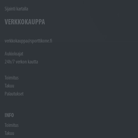
Sijainti kartalla
VERKKOKAUPPA
verkkokauppa@sporttikone.fi
Aukioloajat
24h/7 verkon kautta
Toimitus
Takuu
Palautukset
INFO
Toimitus
Takuu