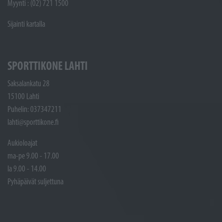
Myynti : (02) 721 1500
Sijainti kartalla
SPORTTIKONE LAHTI
Saksalankatu 28
15100 Lahti
Puhelin: 037347211
lahti@sporttikone.fi
Aukioloajat
ma-pe 9.00 - 17.00
la 9.00 - 14.00
Pyhäpäivät suljettuna