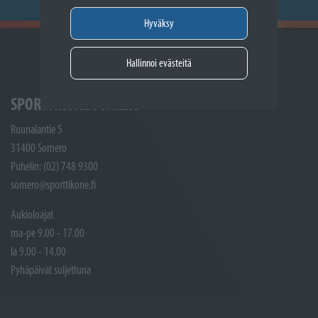
Hyväksy
Hallinnoi evästeitä
SPORTTIKONE SOMERO
Ruunalantie 5
31400 Somero
Puhelin: (02) 748 9300
somero@sporttikone.fi
Aukioloajat
ma-pe 9.00 - 17.00
la 9.00 - 14.00
Pyhäpäivät suljettuna