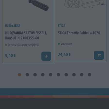
HUSQVARNA
STIGA
HUSQVARNA SÄÄTÖMEISSELI,
STIGA Throttle Cable L=1020
KAASUTIN 5300355-60
Varastossa
Myynnissä vain myymälässä.
24,60 €
9,40 €
Lisää k
Valitse vaihtoehto