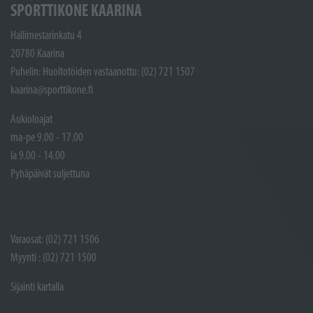
SPORTTIKONE KAARINA
Hallimestarinkatu 4
20780 Kaarina
Puhelin: Huoltotöiden vastaanotto: (02) 721 1507
kaarina@sporttikone.fi
Aukioloajat
ma-pe 9.00 - 17.00
la 9.00 - 14.00
Pyhäpäivät suljettuna
Varaosat: (02) 721 1506
Myynti : (02) 721 1500
Sijainti kartalla