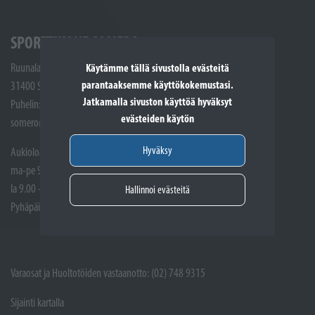
SPORTTIKONE SOMERO
Ruunalantie 5
Käytämme tällä sivustolla evästeitä
parantaaksemme käyttökokemustasi.
31400 Somero
Jatkamalla sivuston käyttöä hyväksyt
Puhelin: (02) 748 9300
evästeiden käytön
somero@sporttikone.fi
Hyväksy
Aukioloajat
ma-pe 9.00 - 17.00
la 9.00 - 14.00
Hallinnoi evästeitä
Pyhäpäivät suljettuna
Varaosat ja Huoltotöiden vastaanotto: (02) 748 9315
Sijainti kartalla