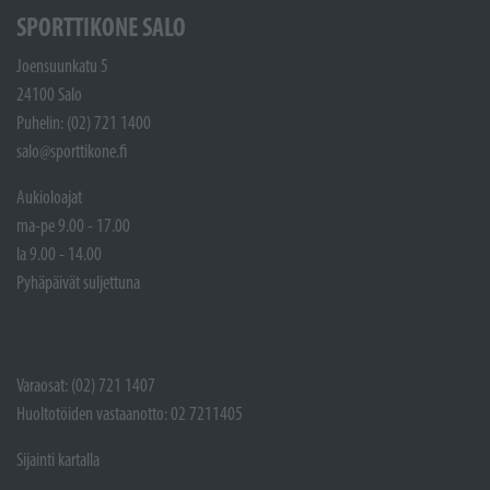
SPORTTIKONE SALO
Joensuunkatu 5
24100 Salo
Puhelin: (02) 721 1400
salo@sporttikone.fi
Aukioloajat
ma-pe 9.00 - 17.00
la 9.00 - 14.00
Pyhäpäivät suljettuna
Varaosat: (02) 721 1407
Huoltotöiden vastaanotto: 02 7211405
Sijainti kartalla