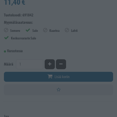
11,40 €
Tuotekoodi: 691842
Myymäläsaatavuus:
Somero
Salo
Kaarina
Lahti
Keskusvarasto Salo
Varastossa
Kasvata määrää
Vähennä määrää
Määrä
Lisää koriin
Jaa