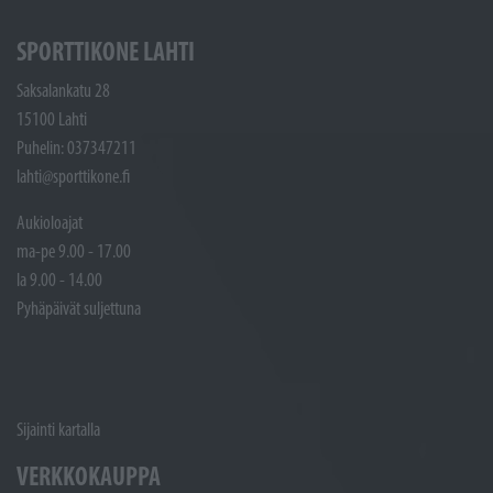
SPORTTIKONE LAHTI
Saksalankatu 28
15100 Lahti
Puhelin: 037347211
lahti@sporttikone.fi
Aukioloajat
ma-pe 9.00 - 17.00
la 9.00 - 14.00
Pyhäpäivät suljettuna
Sijainti kartalla
VERKKOKAUPPA