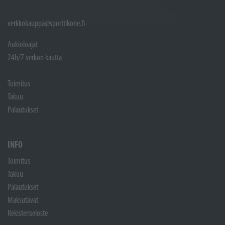
verkkokauppa@sporttikone.fi
Aukioloajat
24h/7 verkon kautta
Toimitus
Takuu
Palautukset
INFO
Toimitus
Takuu
Palautukset
Maksutavat
Rekisteriseloste