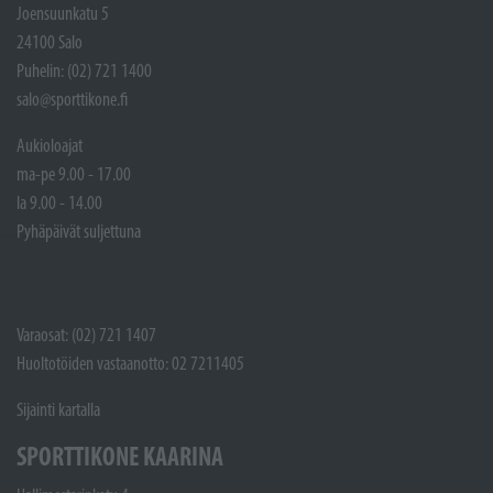
Joensuunkatu 5
24100 Salo
Puhelin: (02) 721 1400
salo@sporttikone.fi
Aukioloajat
ma-pe 9.00 - 17.00
la 9.00 - 14.00
Pyhäpäivät suljettuna
Varaosat: (02) 721 1407
Huoltotöiden vastaanotto: 02 7211405
Sijainti kartalla
SPORTTIKONE KAARINA