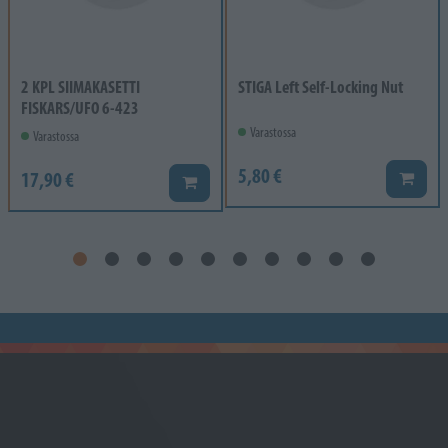
2 KPL SIIMAKASETTI
STIGA Left Self-Locking Nut
FISKARS/UFO 6-423
Varastossa
Varastossa
5,80 €
17,90 €
Lisää k
Lisää koriin