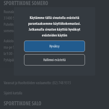
SPORTTIKONE SOMERO
Ruunalantie 5
Käytämme tällä sivustolla evästeitä
31400 Somero
parantaaksemme käyttökokemustasi.
Puhelin: (02) 748 9300
Jatkamalla sivuston käyttöä hyväksyt
somero@sporttikone.fi
evästeiden käytön
Aukioloajat
Hyväksy
ma-pe 9.00 - 17.00
la 9.00 - 14.00
Hallinnoi evästeitä
Pyhäpäivät suljettuna
Varaosat ja Huoltotöiden vastaanotto: (02) 748 9315
Sijainti kartalla
SPORTTIKONE SALO