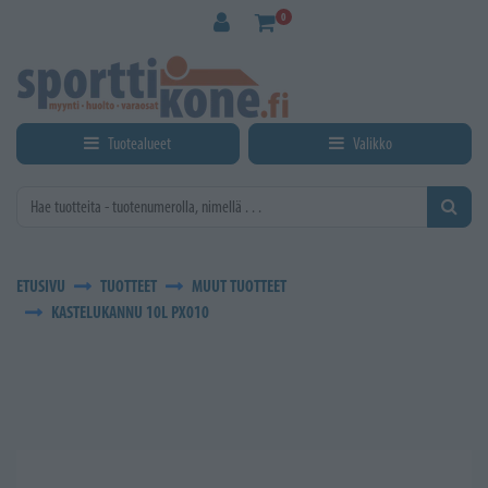
Siirry pääsisältöön
0
Tuotealueet
Valikko
ETUSIVU
TUOTTEET
MUUT TUOTTEET
KASTELUKANNU 10L PX010