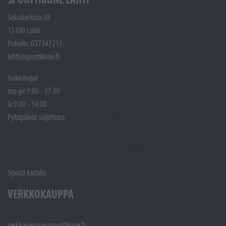
Saksalankatu 28
15100 Lahti
Puhelin: 037347211
lahti@sporttikone.fi
Aukioloajat
ma-pe 9.00 - 17.00
la 9.00 - 14.00
Pyhäpäivät suljettuna
Sijainti kartalla
VERKKOKAUPPA
verkkokauppa@sporttikone.fi