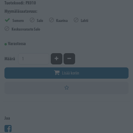
Tuotekoodi: PX010
Myymäläsaatavuus:
Somero
Salo
Kaarina
Lahti
Keskusvarasto Salo
Varastossa
Kasvata määrää
Vähennä määrää
Määrä
Lisää koriin
Jaa