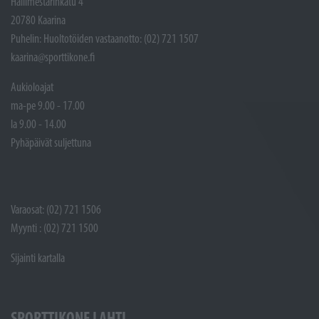
Hallimestarinkatu 4
20780 Kaarina
Puhelin: Huoltotöiden vastaanotto: (02) 721 1507
kaarina@sporttikone.fi
Aukioloajat
ma-pe 9.00 - 17.00
la 9.00 - 14.00
Pyhäpäivät suljettuna
Varaosat: (02) 721 1506
Myynti : (02) 721 1500
Sijainti kartalla
SPORTTIKONE LAHTI