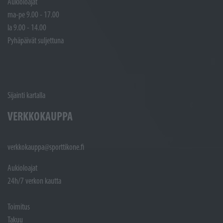
Aukioloajat
ma-pe 9.00 - 17.00
la 9.00 - 14.00
Pyhäpäivät suljettuna
Sijainti kartalla
VERKKOKAUPPA
verkkokauppa@sporttikone.fi
Aukioloajat
24h/7 verkon kautta
Toimitus
Takuu