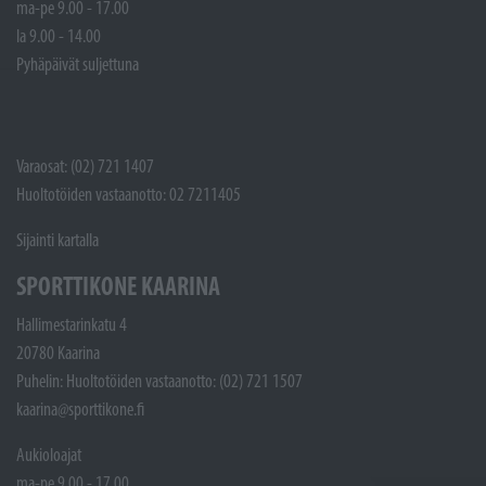
ma-pe 9.00 - 17.00
la 9.00 - 14.00
Pyhäpäivät suljettuna
Varaosat: (02) 721 1407
Huoltotöiden vastaanotto: 02 7211405
Sijainti kartalla
SPORTTIKONE KAARINA
Hallimestarinkatu 4
20780 Kaarina
Puhelin: Huoltotöiden vastaanotto: (02) 721 1507
kaarina@sporttikone.fi
Aukioloajat
ma-pe 9.00 - 17.00