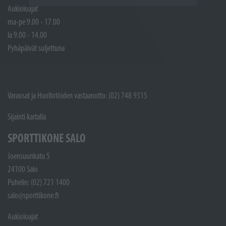
Aukioloajat
ma-pe 9.00 - 17.00
la 9.00 - 14.00
Pyhäpäivät suljettuna
Varaosat ja Huoltotöiden vastaanotto: (02) 748 9315
Sijainti kartalla
SPORTTIKONE SALO
Joensuunkatu 5
24100 Salo
Puhelin: (02) 721 1400
salo@sporttikone.fi
Aukioloajat