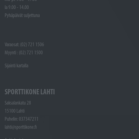
la 9.00 - 14.00
Pyhäpäivät suljettuna
Varaosat: (02) 721 1506
Myynti : (02) 721 1500
Sijainti kartalla
SPORTTIKONE LAHTI
Saksalankatu 28
15100 Lahti
Puhelin: 037347211
lahti@sporttikone.fi