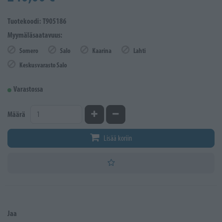
Tuotekoodi: T905186
Myymäläsaatavuus:
Somero
Salo
Kaarina
Lahti
Keskusvarasto Salo
Varastossa
Kasvata määrää
Vähennä määrää
Määrä
Lisää koriin
Jaa