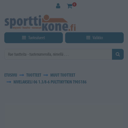
Siirry pääsisältöön
0
Tuotealueet
Valikko
ETUSIVU
TUOTTEET
MUUT TUOTTEET
NIVELAKSELI 06 1.3/8-6 PULTTIKYTKIN T905186