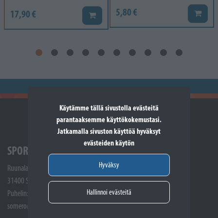
5,80 €
17,90 €
Lisää k
Lisää koriin
Käytämme tällä sivustolla evästeitä
parantaaksemme käyttökokemustasi.
Jatkamalla sivuston käyttöä hyväksyt
evästeiden käytön
SPORTTIKONE SOMERO
Hyväksy
Ruunalantie 5
31400 Somero
Hallinnoi evästeitä
Puhelin: (02) 748 9300
somero@sporttikone.fi