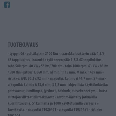
TUOTEKUVAUS
- tyyppi: 06 - pulttikytkin 2100 Nm - haarukka traktorin pää: 1.3/8-
6Z tappilukitus - haarukka työkoneen pää: 1.3/8-6Z tappilukitus -
teho 540 rpm: 40 kW / 55 hv / 700 Nm - teho 1000 rpm: 61 kW / 83 hv
/ 580 Nm - pituus: L 860 mm, M min. 1115 mm, M max. 1439 mm -
ristikko: A/B: 30,2 x 92 mm - sisäputki: kolmio A 44,7 mm, S 4 mm -
ulkoputki: kolmio A 53,6 mm, S 3,8 mm - ohjeellisia käyttökohteita:
perävaunut, lumilingot, jyrsimet, hakkurit, turvekoneet ym. - katso
mittojen viitteet piirroskuvasta - arvot määritelty jatkuvalla
kuormituksella, 5° kulmalla ja 1000 käyttötunnilla Varaosia /
Tarvikkeita: - sisäputki T1026461 - ulkoputki T1031451 - ristikko
T991006