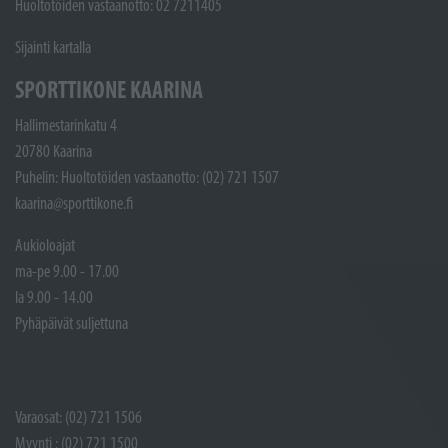
Huoltotöiden vastaanotto: 02 7211405
Sijainti kartalla
SPORTTIKONE KAARINA
Hallimestarinkatu 4
20780 Kaarina
Puhelin: Huoltotöiden vastaanotto: (02) 721 1507
kaarina@sporttikone.fi
Aukioloajat
ma-pe 9.00 - 17.00
la 9.00 - 14.00
Pyhäpäivät suljettuna
Varaosat: (02) 721 1506
Myynti : (02) 721 1500