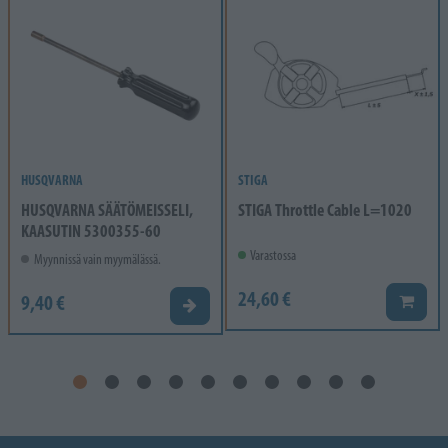
HUSQVARNA
STIGA
HUSQVARNA SÄÄTÖMEISSELI,
STIGA Throttle Cable L=1020
KAASUTIN 5300355-60
Varastossa
Myynnissä vain myymälässä.
24,60 €
9,40 €
Lisää k
Valitse vaihtoehto