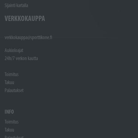
Sijainti kartalla
VERKKOKAUPPA
verkkokauppa@sporttikone.fi
Aukioloajat
24h/7 verkon kautta
Toimitus
Takuu
Palautukset
INFO
Toimitus
Takuu
Palautukset