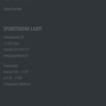
Sijainti kartalla
SPORTTIKONE LAHTI
Saksalankatu 28
15100 Lahti
Puhelin: 037347211
lahti@sporttikone.fi
Aukioloajat
ma-pe 9.00 - 17.00
la 9.00 - 14.00
Pyhäpäivät suljettuna