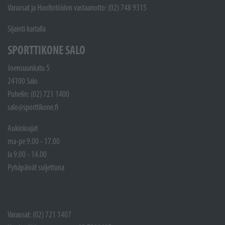
Varaosat ja Huoltotöiden vastaanotto: (02) 748 9315
Sijainti kartalla
SPORTTIKONE SALO
Joensuunkatu 5
24100 Salo
Puhelin: (02) 721 1400
salo@sporttikone.fi
Aukioloajat
ma-pe 9.00 - 17.00
la 9.00 - 14.00
Pyhäpäivät suljettuna
Varaosat: (02) 721 1407