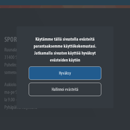
SPORTTIKONE SOMERO
Käytämme tällä sivustolla evästeitä
parantaaksemme käyttökokemustasi.
Ruunalantie 5
Jatkamalla sivuston käyttöä hyväksyt
31400 Somero
evästeiden käytön
Puhelin: (02) 748 9300
somero@sporttikone.fi
Hyväksy
Aukioloajat
Hallinnoi evästeitä
ma-pe 9.00 - 17.00
la 9.00 - 14.00
Pyhäpäivät suljettuna