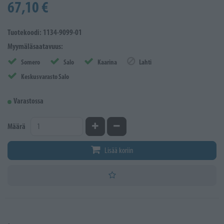
67,10 €
Tuotekoodi: 1134-9099-01
Myymäläsaatavuus:
Somero
Salo
Kaarina
Lahti
Keskusvarasto Salo
Varastossa
Kasvata määrää
Vähennä määrää
Määrä
Lisää koriin