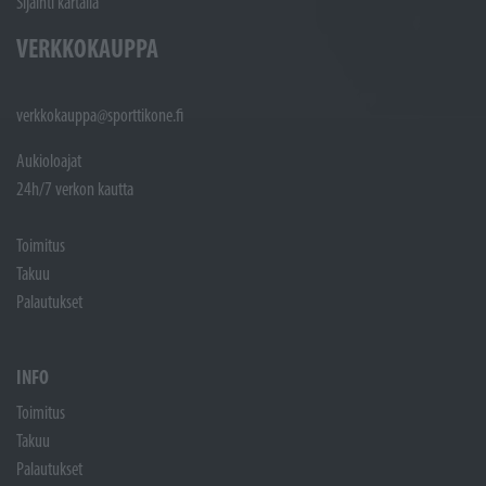
Sijainti kartalla
VERKKOKAUPPA
verkkokauppa@sporttikone.fi
Aukioloajat
24h/7 verkon kautta
Toimitus
Takuu
Palautukset
INFO
Toimitus
Takuu
Palautukset