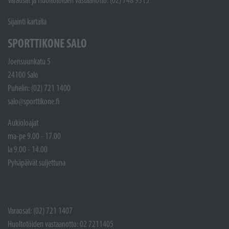
Varaosat ja Huoltotöiden vastaanotto: (02) 748 9315
Sijainti kartalla
SPORTTIKONE SALO
Joensuunkatu 5
24100 Salo
Puhelin: (02) 721 1400
salo@sporttikone.fi
Aukioloajat
ma-pe 9.00 - 17.00
la 9.00 - 14.00
Pyhäpäivät suljettuna
Varaosat: (02) 721 1407
Huoltotöiden vastaanotto: 02 7211405