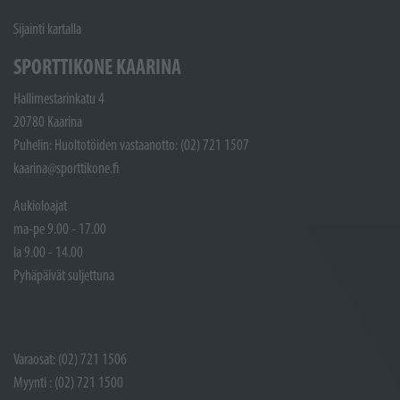
Sijainti kartalla
SPORTTIKONE KAARINA
Hallimestarinkatu 4
20780 Kaarina
Puhelin: Huoltotöiden vastaanotto: (02) 721 1507
kaarina@sporttikone.fi
Aukioloajat
ma-pe 9.00 - 17.00
la 9.00 - 14.00
Pyhäpäivät suljettuna
Varaosat: (02) 721 1506
Myynti : (02) 721 1500