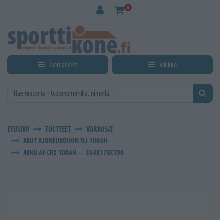
Siirry pääsisältöön
0
Tuotealueet
Valikko
ETUSIVU
TUOTTEET
VARAOSAT
AKUT AJONEUVOIHIN YLI 100AH
AKKU AF CRX 100AH -+ 354X175X190