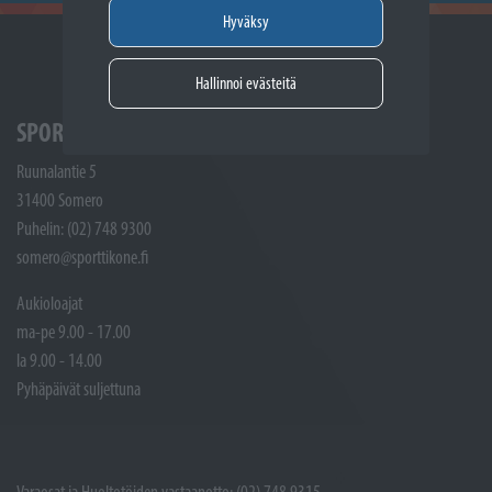
Hyväksy
Hallinnoi evästeitä
SPORTTIKONE SOMERO
Ruunalantie 5
31400 Somero
Puhelin: (02) 748 9300
somero@sporttikone.fi
Aukioloajat
ma-pe 9.00 - 17.00
la 9.00 - 14.00
Pyhäpäivät suljettuna