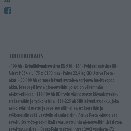
Jaa
TUOTEKUVAUS
- 100 Ah - Kylmäkäynnistysvirta EN 910, -18° - Pohjakiinnityksellä -
Mitat P 354 x L 175 x K 190 mm - Paino 22,4 kg CRX Active Force -
akut: - 50-100 Ah varmaa käynnistystehoa tarjoava huoltovapaa
akku, joka sopii hyvin ajoneuvoihin, joissa on vähemmän
elektroniikkaa - 110-180 Ah HD hyvin värinätuettu käynnistysakku
traktoreihin ja työkoneisiin - 180-225 Ah SHD käynnistysakku, joka
erikoisvärinätuettu ja soveltuu näin ollen traktoreihin ja
työkoneisiin sekä vaativiin olosuhteisiin - Active Force -akut eivät
sovellu Start-Stop tekniikalla varustettuihin ajoneuvoihin Lisätietoa
soveltuvuuksista: - Deutz-Fahr traktori Intrac 2002 vuodesta -72