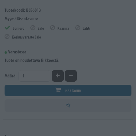
Tuotekoodi: BC86013
Myymäläsaatavuus:
Somero
Salo
Kaarina
Lahti
Keskusvarasto Salo
Varastossa
Tuote on noudettava liikkeestä.
Kasvata määrää
Vähennä määrää
Määrä
Lisää koriin