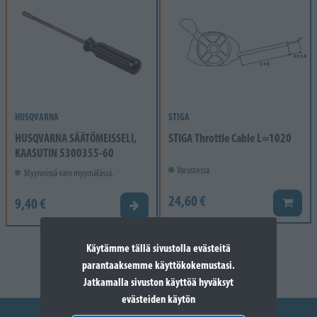
HUSQVARNA
STIGA
HUSQVARNA SÄÄTÖMEISSELI,
STIGA Throttle Cable L=1020
KAASUTIN 5300355-60
Varastossa
Myynnissä vain myymälässä.
24,60 €
9,40 €
Lisää k
Valitse vaihtoehto
Käytämme tällä sivustolla evästeitä
parantaaksemme käyttökokemustasi.
Jatkamalla sivuston käyttöä hyväksyt
evästeiden käytön