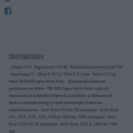
Jaa
TUOTEKUVAUS
- Jännite 12 V - Kapasiteetti 110 Ah - Kylmäkäynnistysvirta (CCA) 750
- Napatyyppi T1 - Mitat P 347 x L 174 x K 235 mm - Paino 27,6 kg
Yuasa YBX1000 Super Heavy Duty: - Ajoneuvoihin joissa on
perustason varustelu - YBX SHD (Super Heavy Duty) -sarja on
suunniteltu ja kehitetty erityisesti maatalous- ja työkoneisiin -
Korkea tärinänkestävyys ja hyvä suorityskyky Lisätietoa
soveltuvuuksista: - Zetor Ursus 914 vm. 84 eteenpäin - Zetor Ursus
934, 1034, 1134, 1234, 1434 ja 1634 vm. 1994 eteenpäin - Zetor
Ursus 1224 vm. 83 eteenpäin - Zetor Ursus 1201 ja 1204 vm. 1982
asti