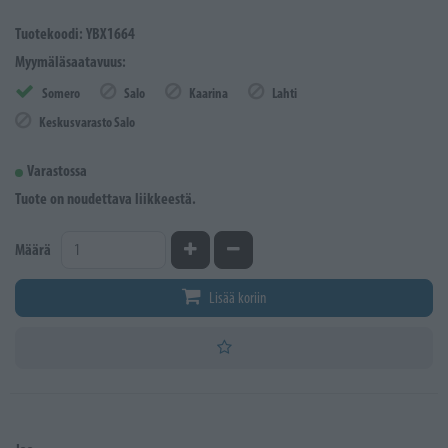
Tuotekoodi: YBX1664
Myymäläsaatavuus:
Somero
Salo
Kaarina
Lahti
Keskusvarasto Salo
Varastossa
Tuote on noudettava liikkeestä.
Kasvata määrää
Vähennä määrää
Määrä
Lisää koriin