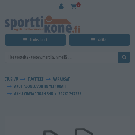
Siirry pääsisältöön
0
Tuotealueet
Valikko
ETUSIVU
TUOTTEET
VARAOSAT
AKUT AJONEUVOIHIN YLI 100AH
AKKU YUASA 110AH SHD +-347X174X235