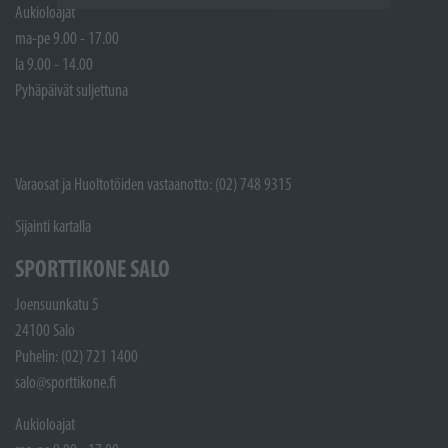
Aukioloajat
ma-pe 9.00 - 17.00
la 9.00 - 14.00
Pyhäpäivät suljettuna
Varaosat ja Huoltotöiden vastaanotto: (02) 748 9315
Sijainti kartalla
SPORTTIKONE SALO
Joensuunkatu 5
24100 Salo
Puhelin: (02) 721 1400
salo@sporttikone.fi
Aukioloajat