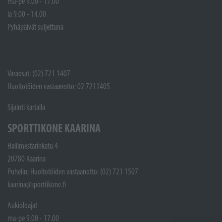
ma-pe 9.00 - 17.00
la 9.00 - 14.00
Pyhäpäivät suljettuna
Varaosat: (02) 721 1407
Huoltotöiden vastaanotto: 02 7211405
Sijainti kartalla
SPORTTIKONE KAARINA
Hallimestarinkatu 4
20780 Kaarina
Puhelin: Huoltotöiden vastaanotto: (02) 721 1507
kaarina@sporttikone.fi
Aukioloajat
ma-pe 9.00 - 17.00