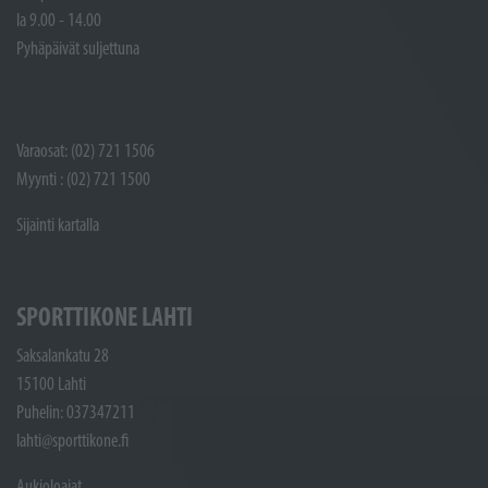
la 9.00 - 14.00
Pyhäpäivät suljettuna
Varaosat: (02) 721 1506
Myynti : (02) 721 1500
Sijainti kartalla
SPORTTIKONE LAHTI
Saksalankatu 28
15100 Lahti
Puhelin: 037347211
lahti@sporttikone.fi
Aukioloajat