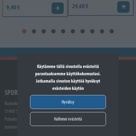
24,60 €
9,40 €
Lisää k
Valitse vaihtoehto
Käytämme tällä sivustolla evästeitä
parantaaksemme käyttökokemustasi.
Jatkamalla sivuston käyttöä hyväksyt
evästeiden käytön
SPORTTIKONE SOMERO
Hyväksy
Ruunalantie 5
31400 Somero
Hallinnoi evästeitä
Puhelin: (02) 748 9300
somero@sporttikone.fi