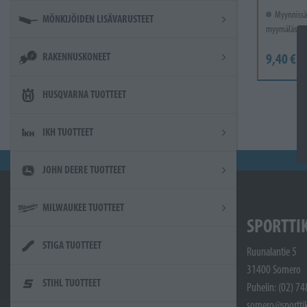
Myynnissä
MÖNKIJÖIDEN LISÄVARUSTEET
myymälässä.
RAKENNUSKONEET
9,40 €
HUSQVARNA TUOTTEET
IKH TUOTTEET
JOHN DEERE TUOTTEET
MILWAUKEE TUOTTEET
SPORTTI
STIGA TUOTTEET
Ruunalantie 5
31400 Somero
STIHL TUOTTEET
Puhelin: (02) 7
somero@sporttik