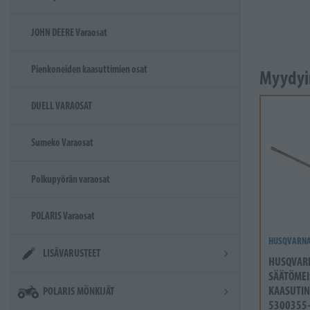
JOHN DEERE Varaosat
Pienkoneiden kaasuttimien osat
Myydyi
DUELL VARAOSAT
Sumeko Varaosat
Polkupyörän varaosat
POLARIS Varaosat
HUSQVARN
LISÄVARUSTEET
HUSQVAR
SÄÄTÖMEI
KAASUTIN
POLARIS MÖNKIJÄT
5300355