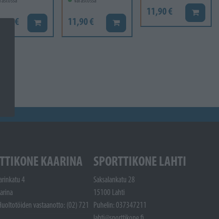
rastossa
Varastossa
11,90 €
Lisää ko
6,60 €
11,90 €
Lisää koriin
Lisää koriin
TTIKONE KAARINA
SPORTTIKONE LAHTI
arinkatu 4
Saksalankatu 28
arina
15100 Lahti
Huoltotöiden vastaanotto: (02) 721
Puhelin: 037347211
lahti@sporttikone.fi