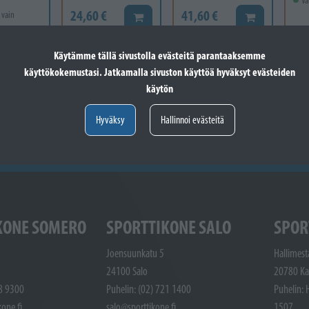
Va
24,60 €
41,60 €
 vain
Lisää koriin
Lisää koriin
12
Käytämme tällä sivustolla evästeitä parantaaksemme
Valitse vaihtoehto
käyttökokemustasi. Jatkamalla sivuston käyttöä hyväksyt evästeiden
käytön
Hyväksy
Hallinnoi evästeitä
KONE SOMERO
SPORTTIKONE SALO
SPOR
Joensuunkatu 5
Hallimest
24100 Salo
20780 Ka
48 9300
Puhelin: (02) 721 1400
Puhelin: 
one.fi
salo@sporttikone.fi
1507