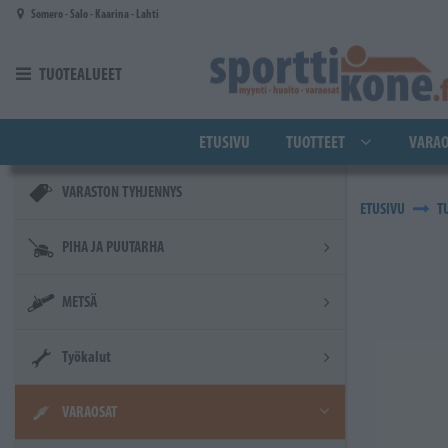
Siirry pääsisältöön
Somero - Salo - Kaarina - Lahti
TUOTEALUEET
ETUSIVU
TUOTTEET
VARAO
VARASTON TYHJENNYS
ETUSIVU
T
PIHA JA PUUTARHA
METSÄ
Työkalut
VARAOSAT