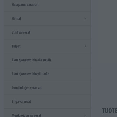
Husqvarna varaosat
Hihnat
Stihl varaosat
Tulpat
Akut ajoneuvoihin alle 100Ah
Akut ajoneuvoihin yli 100Ah
Lumilinkojen varaosat
Stiga varaosat
TUOT
Mönkijöiden varaosat