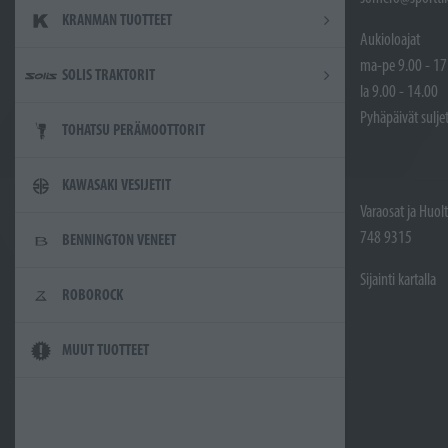
KRANMAN TUOTTEET
Aukioloajat
ma-pe 9.00 - 17
SOLIS TRAKTORIT
la 9.00 - 14.00
Pyhäpäivät sulje
TOHATSU PERÄMOOTTORIT
KAWASAKI VESIJETIT
Varaosat ja Huol
748 9315
BENNINGTON VENEET
Sijainti kartalla
ROBOROCK
MUUT TUOTTEET