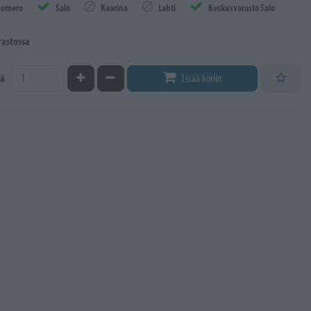
Somero
Salo
Kaarina
Lahti
Keskusvarasto Salo
rastossa
Kasvata määrää
Vähennä määrää
ä
Lisää koriin