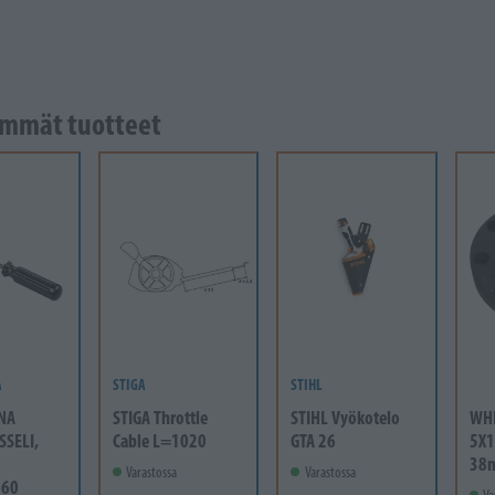
mmät tuotteet
A
STIGA
STIHL
NA
STIGA Throttle
STIHL Vyökotelo
WH
SSELI,
Cable L=1020
GTA 26
5X1
38
Varastossa
Varastossa
-60