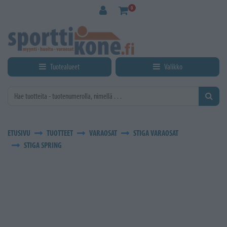
Siirry pääsisältöön
0
Tuotealueet
Valikko
ETUSIVU
TUOTTEET
VARAOSAT
STIGA VARAOSAT
STIGA SPRING