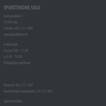
SPORTTIKONE SALO
Joensuunkatu 5
24100 Salo
Puhelin: (02) 721 1400
salo@sporttikone.fi
Aukioloajat
ma-pe 9.00 - 17.00
la 9.00 - 14.00
Pyhäpäivät suljettuna
Varaosat: (02) 721 1407
Huoltotöiden vastaanotto: 02 7211405
Sijainti kartalla