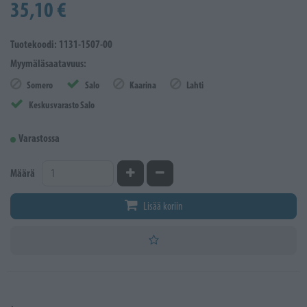
35,10 €
Tuotekoodi: 1131-1507-00
Myymäläsaatavuus:
Somero
Salo
Kaarina
Lahti
Keskusvarasto Salo
Varastossa
Kasvata määrää
Vähennä määrää
Määrä
Lisää koriin