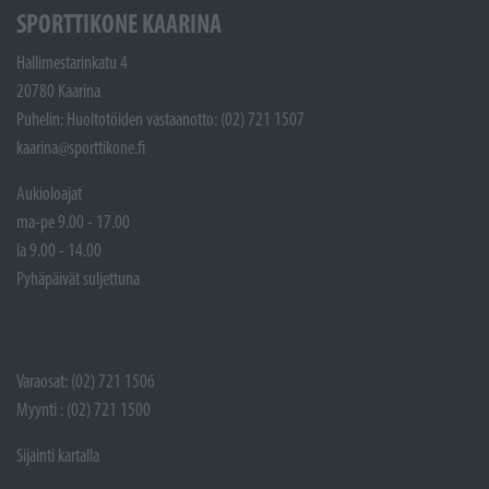
SPORTTIKONE KAARINA
Hallimestarinkatu 4
20780 Kaarina
Puhelin: Huoltotöiden vastaanotto: (02) 721 1507
kaarina@sporttikone.fi
Aukioloajat
ma-pe 9.00 - 17.00
la 9.00 - 14.00
Pyhäpäivät suljettuna
Varaosat: (02) 721 1506
Myynti : (02) 721 1500
Sijainti kartalla