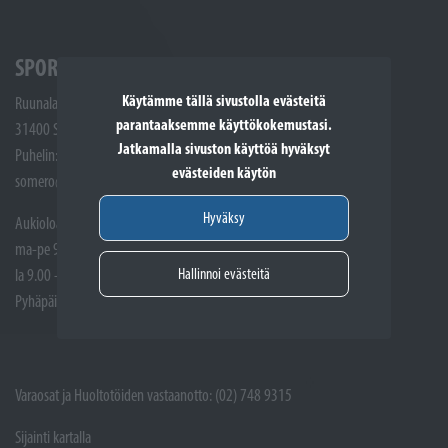
SPORTTIKONE SOMERO
Käytämme tällä sivustolla evästeitä
Ruunalantie 5
parantaaksemme käyttökokemustasi.
31400 Somero
Jatkamalla sivuston käyttöä hyväksyt
Puhelin: (02) 748 9300
evästeiden käytön
somero@sporttikone.fi
Hyväksy
Aukioloajat
ma-pe 9.00 - 17.00
Hallinnoi evästeitä
la 9.00 - 14.00
Pyhäpäivät suljettuna
Varaosat ja Huoltotöiden vastaanotto: (02) 748 9315
Sijainti kartalla