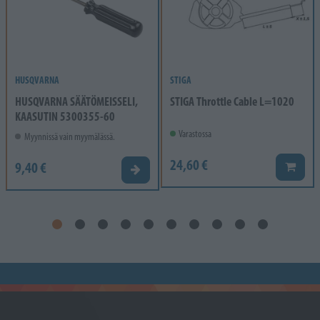
HUSQVARNA
STIGA
HUSQVARNA SÄÄTÖMEISSELI,
STIGA Throttle Cable L=1020
KAASUTIN 5300355-60
Varastossa
Myynnissä vain myymälässä.
24,60 €
9,40 €
Lisää k
Valitse vaihtoehto