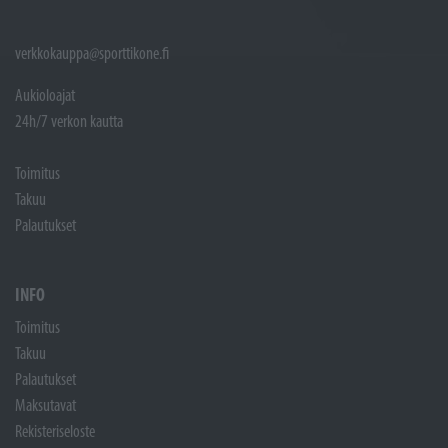
verkkokauppa@sporttikone.fi
Aukioloajat
24h/7 verkon kautta
Toimitus
Takuu
Palautukset
INFO
Toimitus
Takuu
Palautukset
Maksutavat
Rekisteriseloste