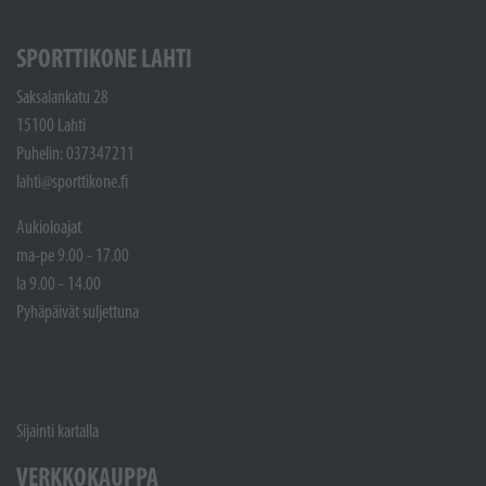
SPORTTIKONE LAHTI
Saksalankatu 28
15100 Lahti
Puhelin: 037347211
lahti@sporttikone.fi
Aukioloajat
ma-pe 9.00 - 17.00
la 9.00 - 14.00
Pyhäpäivät suljettuna
Sijainti kartalla
VERKKOKAUPPA