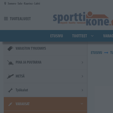
Siirry pääsisältöön
Somero - Salo - Kaarina - Lahti
TUOTEALUEET
ETUSIVU
TUOTTEET
VARAO
VARASTON TYHJENNYS
ETUSIVU
T
PIHA JA PUUTARHA
METSÄ
Työkalut
VARAOSAT