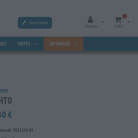
0
Varaa huolto
Avaa kirjautuminen
Avaa os
Kirjaudu
0,00 €
SET
YRITYS
MYYMÄLÄT
ERED
HTO
30 €
ekoodi: 5021533-01