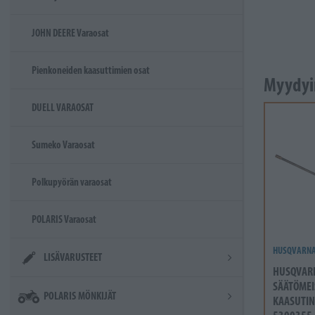
JOHN DEERE Varaosat
Pienkoneiden kaasuttimien osat
Myydyi
DUELL VARAOSAT
Sumeko Varaosat
Polkupyörän varaosat
POLARIS Varaosat
HUSQVARN
LISÄVARUSTEET
HUSQVAR
SÄÄTÖMEI
POLARIS MÖNKIJÄT
KAASUTIN