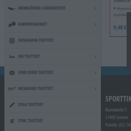
5300355
MÖNKIJÖIDEN LISÄVARUSTEET
Myynnissä
myymälässä.
RAKENNUSKONEET
9,40 €
HUSQVARNA TUOTTEET
IKH TUOTTEET
JOHN DEERE TUOTTEET
MILWAUKEE TUOTTEET
SPORTTI
STIGA TUOTTEET
Ruunalantie 5
31400 Somero
STIHL TUOTTEET
Puhelin: (02) 7