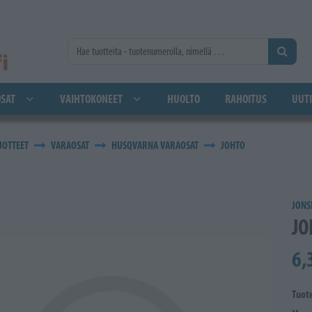
SAT
VAIHTOKONEET
HUOLTO
RAHOITUS
UUTI
UOTTEET
VARAOSAT
HUSQVARNA VARAOSAT
JOHTO
JONS
JO
6,
Tuot