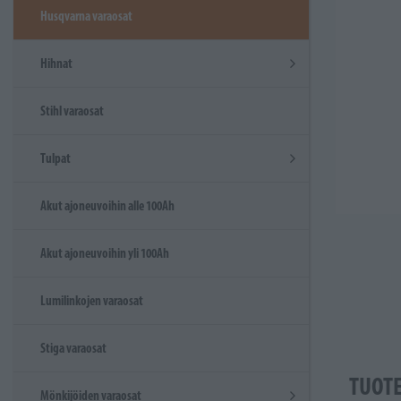
Husqvarna varaosat
Hihnat
Stihl varaosat
Tulpat
Akut ajoneuvoihin alle 100Ah
Akut ajoneuvoihin yli 100Ah
Lumilinkojen varaosat
Stiga varaosat
TUOT
Mönkijöiden varaosat