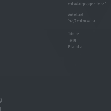
verkkokauppa@sporttikone.fi
Aukioloajat
24h/7 verkon kautta
Toimitus
Takuu
Palautukset
TÄ