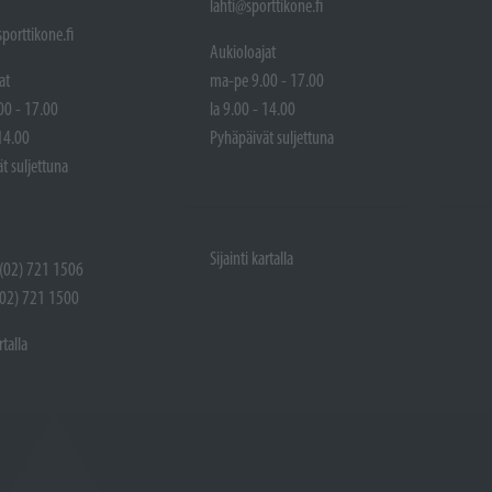
lahti@sporttikone.fi
porttikone.fi
Aukioloajat
at
ma-pe 9.00 - 17.00
00 - 17.00
la 9.00 - 14.00
 14.00
Pyhäpäivät suljettuna
t suljettuna
Sijainti kartalla
 (02) 721 1506
(02) 721 1500
rtalla