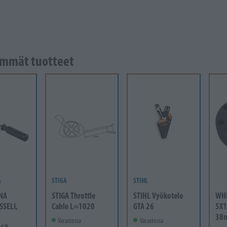
mmät tuotteet
A
STIGA
STIHL
NA
STIGA Throttle
STIHL Vyökotelo
WH
SSELI,
Cable L=1020
GTA 26
5X1
38
Varastossa
Varastossa