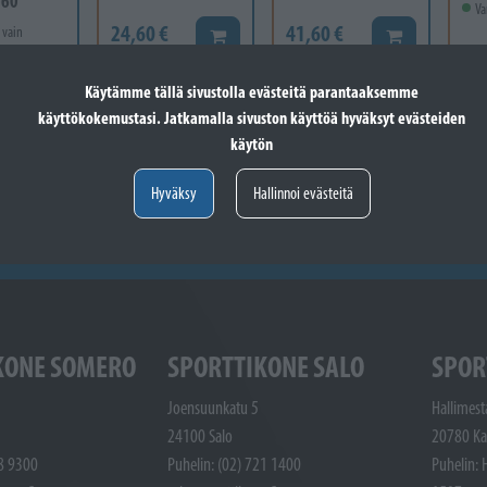
-60
Va
24,60 €
41,60 €
 vain
Lisää koriin
Lisää koriin
12
Käytämme tällä sivustolla evästeitä parantaaksemme
Valitse vaihtoehto
käyttökokemustasi. Jatkamalla sivuston käyttöä hyväksyt evästeiden
käytön
Hyväksy
Hallinnoi evästeitä
KONE SOMERO
SPORTTIKONE SALO
SPOR
Joensuunkatu 5
Hallimest
24100 Salo
20780 Ka
48 9300
Puhelin: (02) 721 1400
Puhelin: 