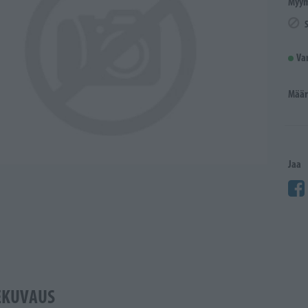
Myym
Va
Määr
Jaa
EKUVAUS