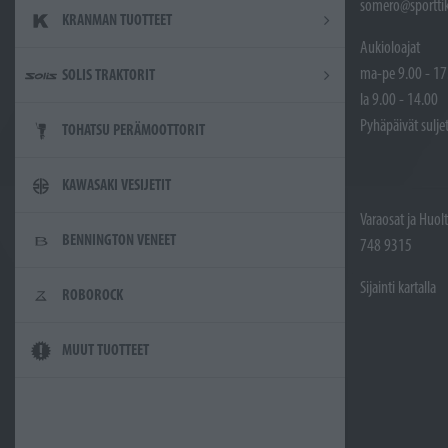
somero@sporttik
KRANMAN TUOTTEET
Aukioloajat
ma-pe 9.00 - 17
SOLIS TRAKTORIT
la 9.00 - 14.00
Pyhäpäivät sulje
TOHATSU PERÄMOOTTORIT
KAWASAKI VESIJETIT
Varaosat ja Huol
BENNINGTON VENEET
748 9315
Sijainti kartalla
ROBOROCK
MUUT TUOTTEET