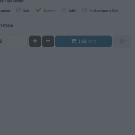
äläsaatavuus:
Somero
Salo
Kaarina
Lahti
Keskusvarasto Salo
rastossa
Kasvata määrää
Vähennä määrää
ä
Lisää koriin