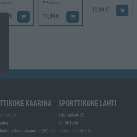
rastossa
Varastossa
11,90 €
Lisää ko
6,60 €
11,90 €
Lisää koriin
Lisää koriin
TTIKONE KAARINA
SPORTTIKONE LAHTI
arinkatu 4
Saksalankatu 28
arina
15100 Lahti
Huoltotöiden vastaanotto: (02) 721
Puhelin: 037347211