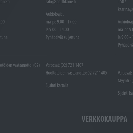
one.fi
salo@sporttikone.fi
1507
kaarina@s
Aukioloajat
.00
ma-pe 9.00 - 17.00
Aukioloaj
la 9.00 - 14.00
ma-pe 9.
ttuna
Pyhäpäivät suljettuna
la 9.00 -
Pyhäpäivä
totöiden vastaanotto: (02)
Varaosat: (02) 721 1407
Huoltotöiden vastaanotto: 02 7211405
Varaosat:
Myynti : 
Sijainti kartalla
Sijainti ka
VERKKOKAUPPA