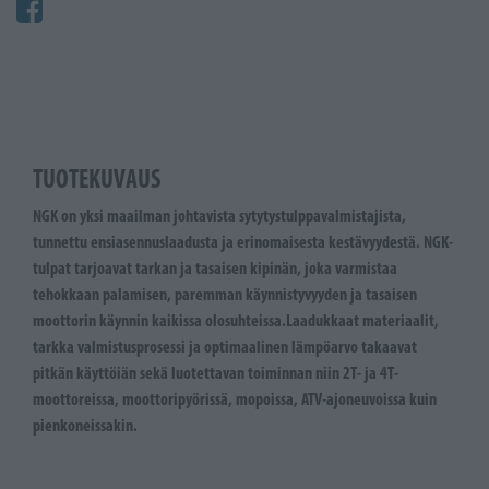
TUOTEKUVAUS
NGK on yksi maailman johtavista sytytystulppavalmistajista,
tunnettu ensiasennuslaadusta ja erinomaisesta kestävyydestä. NGK-
tulpat tarjoavat tarkan ja tasaisen kipinän, joka varmistaa
tehokkaan palamisen, paremman käynnistyvyyden ja tasaisen
moottorin käynnin kaikissa olosuhteissa.Laadukkaat materiaalit,
tarkka valmistusprosessi ja optimaalinen lämpöarvo takaavat
pitkän käyttöiän sekä luotettavan toiminnan niin 2T- ja 4T-
moottoreissa, moottoripyörissä, mopoissa, ATV-ajoneuvoissa kuin
pienkoneissakin.