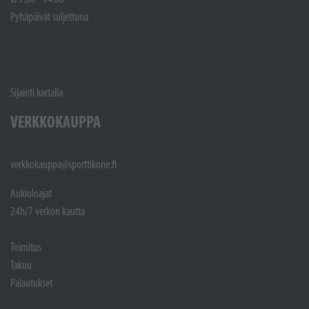
Pyhäpäivät suljettuna
Sijainti kartalla
VERKKOKAUPPA
verkkokauppa@sporttikone.fi
Aukioloajat
24h/7 verkon kautta
Toimitus
Takuu
Palautukset