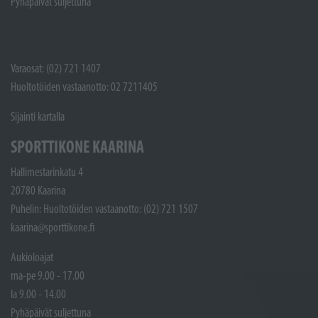
Pyhäpäivät suljettuna
Varaosat: (02) 721 1407
Huoltotöiden vastaanotto: 02 7211405
Sijainti kartalla
SPORTTIKONE KAARINA
Hallimestarinkatu 4
20780 Kaarina
Puhelin: Huoltotöiden vastaanotto: (02) 721 1507
kaarina@sporttikone.fi
Aukioloajat
ma-pe 9.00 - 17.00
la 9.00 - 14.00
Pyhäpäivät suljettuna