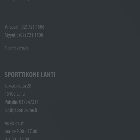
Varaosat: (02) 721 1506
Myynti : (02) 721 1500
Sijainti kartalla
SPORTTIKONE LAHTI
Saksalankatu 28
15100 Lahti
Puhelin: 037347211
lahti@sporttikone.fi
Aukioloajat
ma-pe 9.00 - 17.00
la 9.00 - 14.00