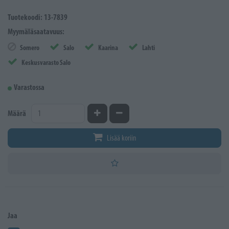
Tuotekoodi: 13-7839
Myymäläsaatavuus:
Somero
Salo
Kaarina
Lahti
Keskusvarasto Salo
Varastossa
Kasvata määrää
Vähennä määrää
Määrä
Lisää koriin
Jaa