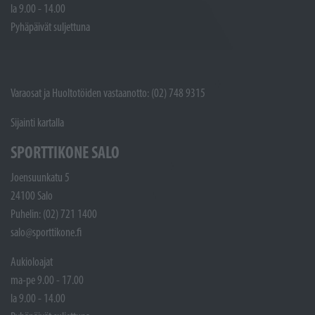
la 9.00 - 14.00
Pyhäpäivät suljettuna
Varaosat ja Huoltotöiden vastaanotto: (02) 748 9315
Sijainti kartalla
SPORTTIKONE SALO
Joensuunkatu 5
24100 Salo
Puhelin: (02) 721 1400
salo@sporttikone.fi
Aukioloajat
ma-pe 9.00 - 17.00
la 9.00 - 14.00