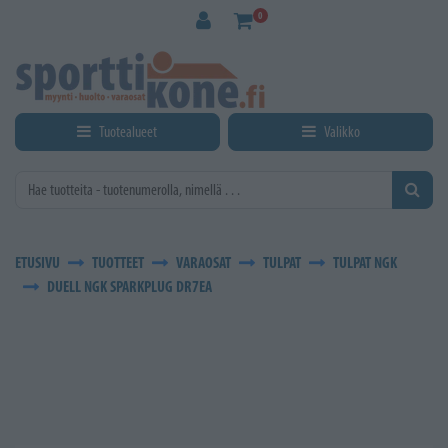
Siirry pääsisältöön
0
Tuotealueet
Valikko
ETUSIVU
TUOTTEET
VARAOSAT
TULPAT
TULPAT NGK
DUELL NGK SPARKPLUG DR7EA