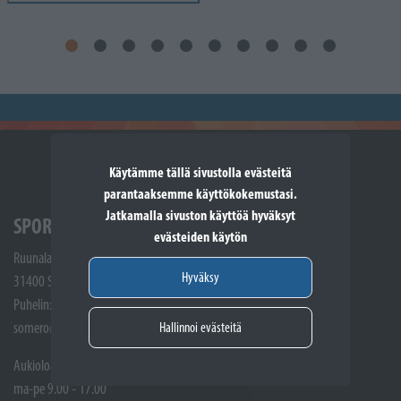
Käytämme tällä sivustolla evästeitä
parantaaksemme käyttökokemustasi.
Jatkamalla sivuston käyttöä hyväksyt
SPORTTIKONE SOMERO
evästeiden käytön
Ruunalantie 5
Hyväksy
31400 Somero
Puhelin: (02) 748 9300
Hallinnoi evästeitä
somero@sporttikone.fi
Aukioloajat
ma-pe 9.00 - 17.00