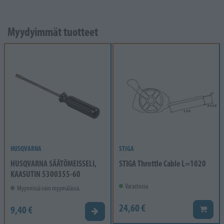
Myydyimmät tuotteet
HUSQVARNA
STIGA
HUSQVARNA SÄÄTÖMEISSELI,
STIGA Throttle Cable L=1020
KAASUTIN 5300355-60
Varastossa
Myynnissä vain myymälässä.
24,60 €
9,40 €
Lisää k
Valitse vaihtoehto