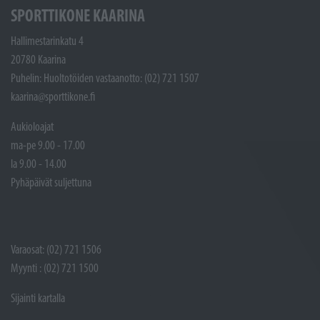
SPORTTIKONE KAARINA
Hallimestarinkatu 4
20780 Kaarina
Puhelin: Huoltotöiden vastaanotto: (02) 721 1507
kaarina@sporttikone.fi
Aukioloajat
ma-pe 9.00 - 17.00
la 9.00 - 14.00
Pyhäpäivät suljettuna
Varaosat: (02) 721 1506
Myynti : (02) 721 1500
Sijainti kartalla