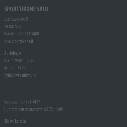
SPORTTIKONE SALO
Joensuunkatu 5
24100 Salo
Puhelin: (02) 721 1400
salo@sporttikone.fi
Aukioloajat
ma-pe 9.00 - 17.00
la 9.00 - 14.00
Pyhäpäivät suljettuna
Varaosat: (02) 721 1407
Huoltotöiden vastaanotto: 02 7211405
Sijainti kartalla