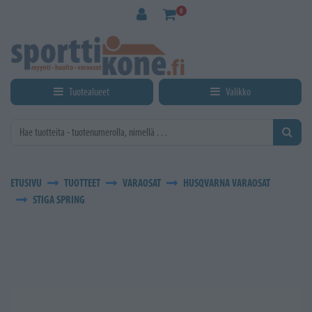
Siirry pääsisältöön
0
Tuotealueet
Valikko
ETUSIVU
TUOTTEET
VARAOSAT
HUSQVARNA VARAOSAT
STIGA SPRING