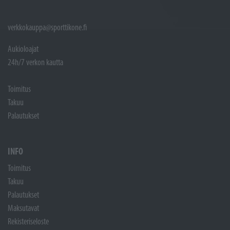
verkkokauppa@sporttikone.fi
Aukioloajat
24h/7 verkon kautta
Toimitus
Takuu
Palautukset
INFO
Toimitus
Takuu
Palautukset
Maksutavat
Rekisteriseloste