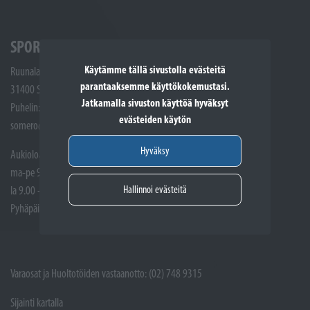
SPORTTIKONE SOMERO
Käytämme tällä sivustolla evästeitä
Ruunalantie 5
parantaaksemme käyttökokemustasi.
31400 Somero
Jatkamalla sivuston käyttöä hyväksyt
Puhelin: (02) 748 9300
evästeiden käytön
somero@sporttikone.fi
Hyväksy
Aukioloajat
ma-pe 9.00 - 17.00
Hallinnoi evästeitä
la 9.00 - 14.00
Pyhäpäivät suljettuna
Varaosat ja Huoltotöiden vastaanotto: (02) 748 9315
Sijainti kartalla