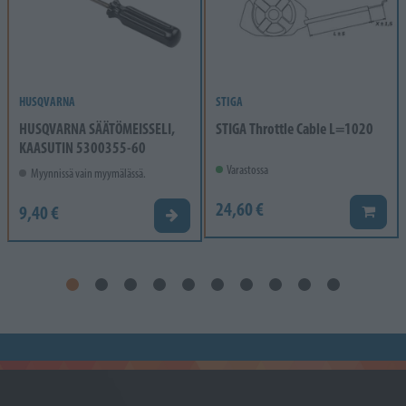
HUSQVARNA
STIGA
HUSQVARNA SÄÄTÖMEISSELI,
STIGA Throttle Cable L=1020
KAASUTIN 5300355-60
Varastossa
Myynnissä vain myymälässä.
24,60 €
9,40 €
Lisää k
Valitse vaihtoehto