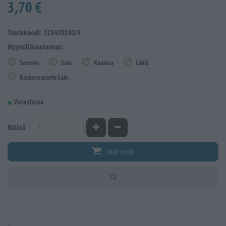
3,70 €
Tuotekoodi: 125430242/1
Myymäläsaatavuus:
Somero
Salo
Kaarina
Lahti
Keskusvarasto Salo
Varastossa
Kasvata määrää
Vähennä määrää
Määrä
Lisää koriin