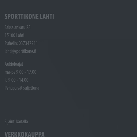
SPORTTIKONE LAHTI
Saksalankatu 28
15100 Lahti
Puhelin: 037347211
lahti@sporttikone.fi
Aukioloajat
ma-pe 9.00 - 17.00
la 9.00 - 14.00
Pyhäpäivät suljettuna
Sijainti kartalla
VERKKOKAUPPA