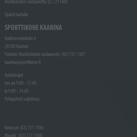
Huoltotöiden vastaanotto: 02 7211405
Sijainti kartalla
SPORTTIKONE KAARINA
Hallimestarinkatu 4
20780 Kaarina
Puhelin: Huoltotöiden vastaanotto: (02) 721 1507
kaarina@sporttikone.fi
Aukioloajat
ma-pe 9.00 - 17.00
la 9.00 - 14.00
Pyhäpäivät suljettuna
Varaosat: (02) 721 1506
Myynti : (02) 721 1500