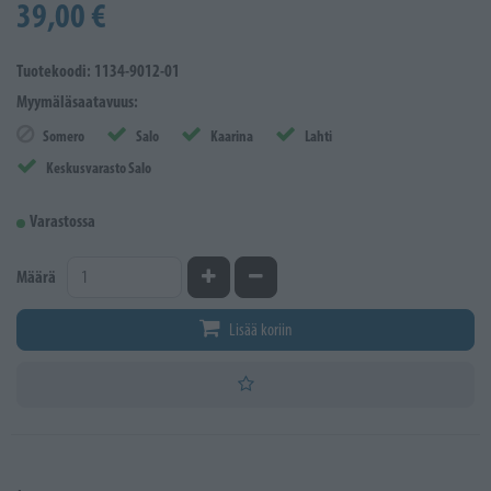
39,00 €
Tuotekoodi: 1134-9012-01
Myymäläsaatavuus:
Somero
Salo
Kaarina
Lahti
Keskusvarasto Salo
Varastossa
Kasvata määrää
Vähennä määrää
Määrä
Lisää koriin