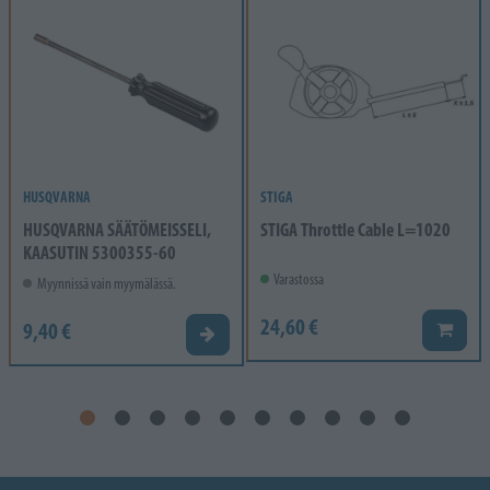
HUSQVARNA
STIGA
HUSQVARNA SÄÄTÖMEISSELI,
STIGA Throttle Cable L=1020
KAASUTIN 5300355-60
Varastossa
Myynnissä vain myymälässä.
24,60 €
9,40 €
Lisää k
Valitse vaihtoehto