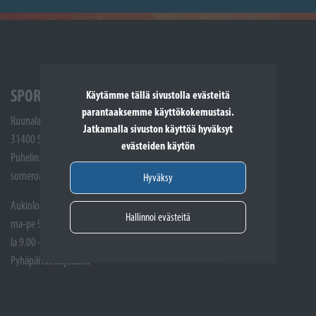
SPORTTIKONE SOMERO
Käytämme tällä sivustolla evästeitä
parantaaksemme käyttökokemustasi.
Ruunalantie 5
Jatkamalla sivuston käyttöä hyväksyt
31400 Somero
evästeiden käytön
Puhelin: (02) 748 9300
somero@sporttikone.fi
Hyväksy
Aukioloajat
Hallinnoi evästeitä
ma-pe 9.00 - 17.00
la 9.00 - 14.00
Pyhäpäivät suljettuna