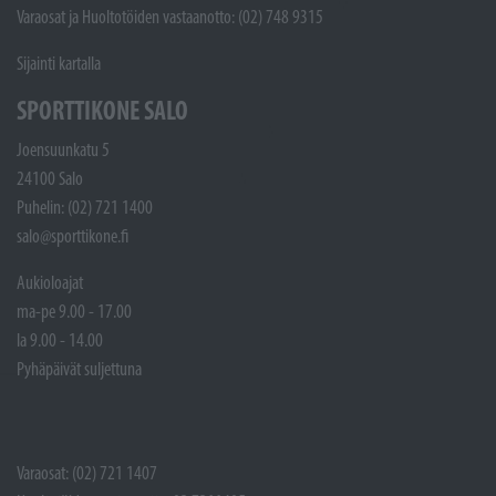
Varaosat ja Huoltotöiden vastaanotto: (02) 748 9315
Sijainti kartalla
SPORTTIKONE SALO
Joensuunkatu 5
24100 Salo
Puhelin: (02) 721 1400
salo@sporttikone.fi
Aukioloajat
ma-pe 9.00 - 17.00
la 9.00 - 14.00
Pyhäpäivät suljettuna
Varaosat: (02) 721 1407