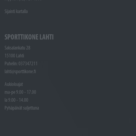
Sijainti kartalla
SPORTTIKONE LAHTI
Saksalankatu 28
15100 Lahti
Puhelin: 037347211
lahti@sporttikone.fi
Aukioloajat
ma-pe 9.00 - 17.00
la 9.00 - 14.00
Pyhäpäivät suljettuna