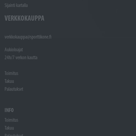
Sijainti kartalla
VERKKOKAUPPA
verkkokauppa@sporttikone.fi
Aukioloajat
24h/7 verkon kautta
Toimitus
Takuu
Palautukset
INFO
Toimitus
Takuu
Palautukset