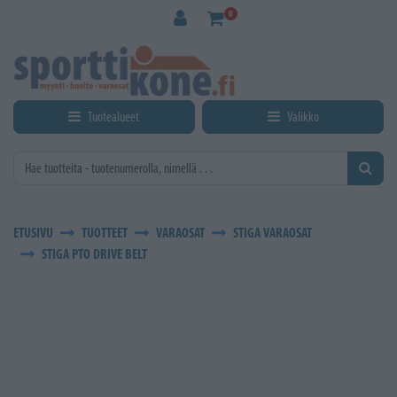
Siirry pääsisältöön
0
Tuotealueet
Valikko
ETUSIVU
TUOTTEET
VARAOSAT
STIGA VARAOSAT
STIGA PTO DRIVE BELT