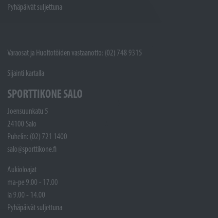
Pyhäpäivät suljettuna
Varaosat ja Huoltotöiden vastaanotto: (02) 748 9315
Sijainti kartalla
SPORTTIKONE SALO
Joensuunkatu 5
24100 Salo
Puhelin: (02) 721 1400
salo@sporttikone.fi
Aukioloajat
ma-pe 9.00 - 17.00
la 9.00 - 14.00
Pyhäpäivät suljettuna