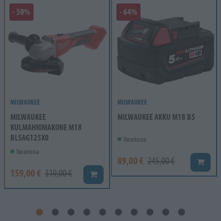
- 50%
- 64%
MILWAUKEE
MILWAUKEE
MILWAUKEE
MILWAUKEE AKKU M18 B5
KULMAHIOMAKONE M18
BLSAG125X0
Varastossa
Varastossa
89,00 €
245,00 €
Lisää k
159,00 €
319,00 €
Lisää koriin