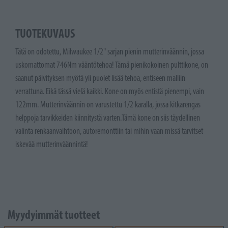
TUOTEKUVAUS
Tätä on odotettu, Milwaukee 1/2" sarjan pienin mutterinväännin, jossa
uskomattomat 746Nm vääntötehoa! Tämä pienikokoinen pulttikone, on
saanut päivityksen myötä yli puolet lisää tehoa, entiseen malliin
verrattuna. Eikä tässä vielä kaikki. Kone on myös entistä pienempi, vain
122mm. Mutterinväännin on varustettu 1/2 karalla, jossa kitkarengas
helppoja tarvikkeiden kiinnitystä varten.Tämä kone on siis täydellinen
valinta renkaanvaihtoon, autoremonttiin tai mihin vaan missä tarvitset
iskevää mutterinväännintä!
Myydyimmät tuotteet