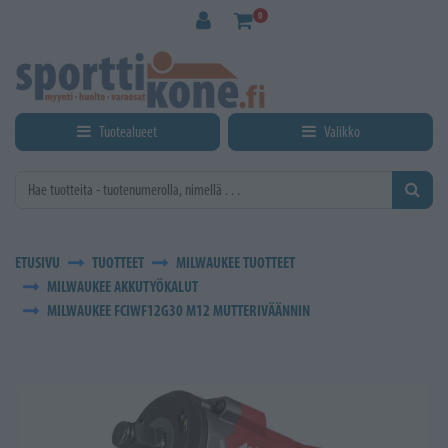
Siirry pääsisältöön
0
Tuotealueet
Valikko
ETUSIVU
TUOTTEET
MILWAUKEE TUOTTEET
MILWAUKEE AKKUTYÖKALUT
MILWAUKEE FCIWF12G30 M12 MUTTERIVÄÄNNIN