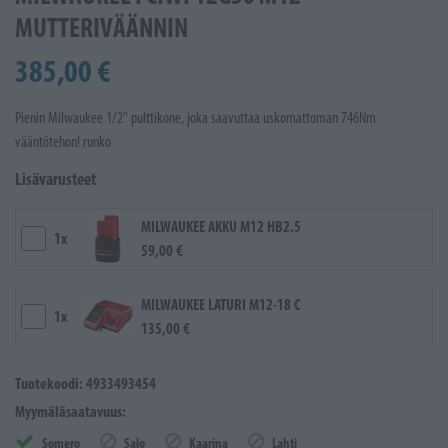
MUTTERIVÄÄNNIN
385,00 €
Pienin Milwaukee 1/2" pulttikone, joka saavuttaa uskomattoman 746Nm
vääntötehon! runko
Lisävarusteet
MILWAUKEE AKKU M12 HB2.5
1x
59,00 €
MILWAUKEE LATURI M12-18 C
1x
135,00 €
Tuotekoodi: 4933493454
Myymäläsaatavuus:
Somero
Salo
Kaarina
Lahti