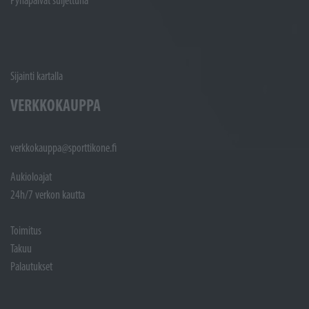
Pyhäpäivät suljettuna
Sijainti kartalla
VERKKOKAUPPA
verkkokauppa@sporttikone.fi
Aukioloajat
24h/7 verkon kautta
Toimitus
Takuu
Palautukset