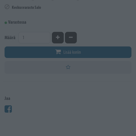
Keskusvarasto Salo
Varastossa
Kasvata määrää
Vähennä määrää
Määrä
Lisää koriin
Jaa