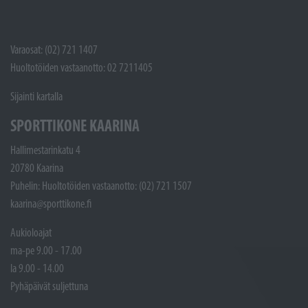
Varaosat: (02) 721 1407
Huoltotöiden vastaanotto: 02 7211405
Sijainti kartalla
SPORTTIKONE KAARINA
Hallimestarinkatu 4
20780 Kaarina
Puhelin: Huoltotöiden vastaanotto: (02) 721 1507
kaarina@sporttikone.fi
Aukioloajat
ma-pe 9.00 - 17.00
la 9.00 - 14.00
Pyhäpäivät suljettuna