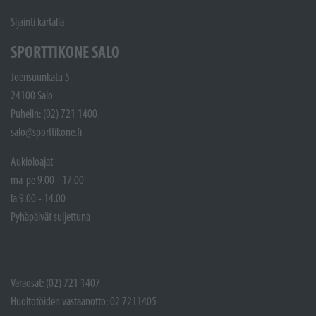
Sijainti kartalla
SPORTTIKONE SALO
Joensuunkatu 5
24100 Salo
Puhelin: (02) 721 1400
salo@sporttikone.fi
Aukioloajat
ma-pe 9.00 - 17.00
la 9.00 - 14.00
Pyhäpäivät suljettuna
Varaosat: (02) 721 1407
Huoltotöiden vastaanotto: 02 7211405