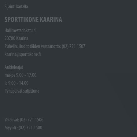
Sijainti kartalla
SPORTTIKONE KAARINA
Hallimestarinkatu 4
20780 Kaarina
Puhelin: Huoltotöiden vastaanotto: (02) 721 1507
kaarina@sporttikone.fi
Aukioloajat
ma-pe 9.00 - 17.00
la 9.00 - 14.00
Pyhäpäivät suljettuna
Varaosat: (02) 721 1506
Myynti : (02) 721 1500