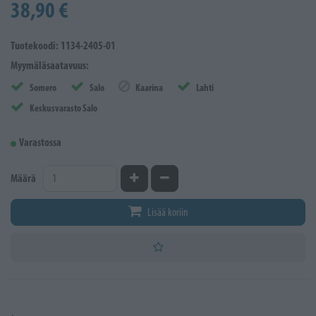
38,90 €
Tuotekoodi: 1134-2405-01
Myymäläsaatavuus:
Somero
Salo
Kaarina
Lahti
Keskusvarasto Salo
Varastossa
Kasvata määrää
Vähennä määrää
Määrä
Lisää koriin