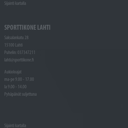
Sijainti kartalla
SPORTTIKONE LAHTI
Saksalankatu 28
15100 Lahti
Puhelin: 037347211
lahti@sporttikone.fi
Aukioloajat
ma-pe 9.00 - 17.00
la 9.00 - 14.00
Pyhäpäivät suljettuna
Sijainti kartalla