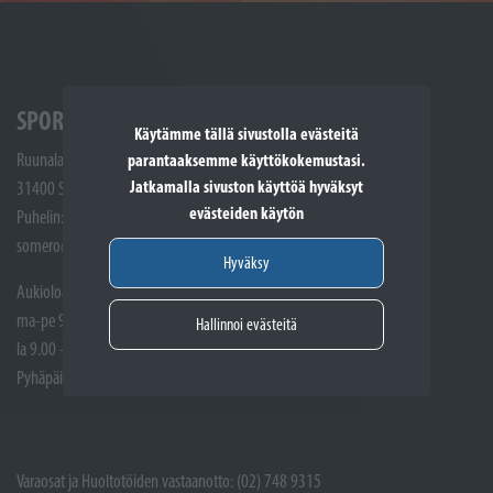
SPORTTIKONE SOMERO
Käytämme tällä sivustolla evästeitä
Ruunalantie 5
parantaaksemme käyttökokemustasi.
Jatkamalla sivuston käyttöä hyväksyt
31400 Somero
evästeiden käytön
Puhelin: (02) 748 9300
somero@sporttikone.fi
Hyväksy
Aukioloajat
ma-pe 9.00 - 17.00
Hallinnoi evästeitä
la 9.00 - 14.00
Pyhäpäivät suljettuna
Varaosat ja Huoltotöiden vastaanotto: (02) 748 9315