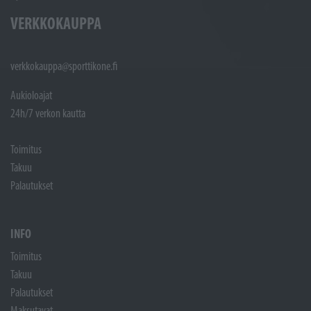
VERKKOKAUPPA
verkkokauppa@sporttikone.fi
Aukioloajat
24h/7 verkon kautta
Toimitus
Takuu
Palautukset
INFO
Toimitus
Takuu
Palautukset
Maksutavat