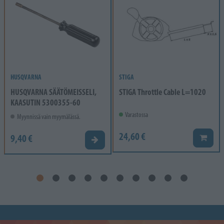
HUSQVARNA
STIGA
HUSQVARNA SÄÄTÖMEISSELI,
STIGA Throttle Cable L=1020
KAASUTIN 5300355-60
Varastossa
Myynnissä vain myymälässä.
24,60 €
9,40 €
Lisää k
Valitse vaihtoehto