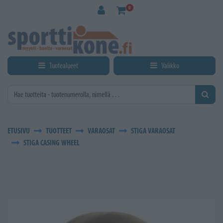
Siirry pääsisältöön
0
Tuotealueet
Valikko
ETUSIVU
TUOTTEET
VARAOSAT
STIGA VARAOSAT
STIGA CASING WHEEL