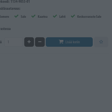
ekoodi: 1134-9053-01
äläsaatavuus:
Somero
Salo
Kaarina
Lahti
Keskusvarasto Salo
rastossa
Kasvata määrää
Vähennä määrää
ä
Lisää koriin