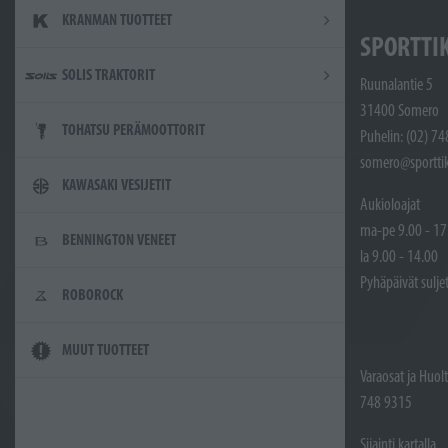
KRANMAN TUOTTEET
SPORTTI
SOLIS TRAKTORIT
Ruunalantie 5
31400 Somero
TOHATSU PERÄMOOTTORIT
Puhelin: (02) 7
somero@sporttik
KAWASAKI VESIJETIT
Aukioloajat
ma-pe 9.00 - 17
BENNINGTON VENEET
la 9.00 - 14.00
Pyhäpäivät sulje
ROBOROCK
MUUT TUOTTEET
Varaosat ja Huol
748 9315
Sijainti kartalla