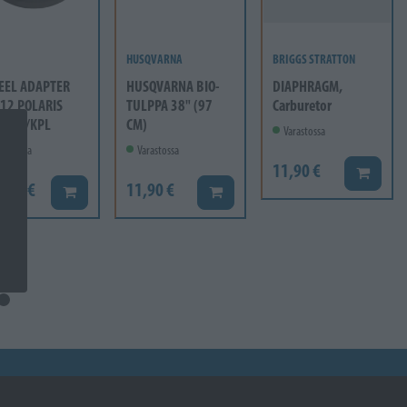
HUSQVARNA
BRIGGS STRATTON
EEL ADAPTER
HUSQVARNA BIO-
DIAPHRAGM,
12 POLARIS
TULPPA 38" (97
Carburetor
mm 1/KPL
CM)
Varastossa
rastossa
Varastossa
11,90 €
Lisää ko
6,60 €
11,90 €
Lisää koriin
Lisää koriin