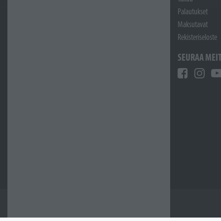
Palautukset
Maksutavat
Rekisteriseloste
SEURAA MEI