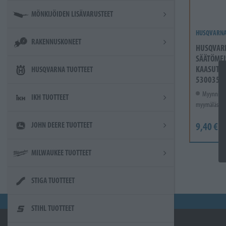
MÖNKIJÖIDEN LISÄVARUSTEET
HUSQVARN
RAKENNUSKONEET
HUSQVAR
SÄÄTÖMEI
KAASUTIN
HUSQVARNA TUOTTEET
5300355
Myynnissä
IKH TUOTTEET
myymälässä.
9,40 €
JOHN DEERE TUOTTEET
MILWAUKEE TUOTTEET
STIGA TUOTTEET
STIHL TUOTTEET