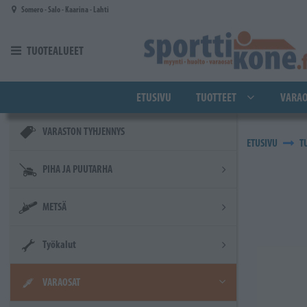
Siirry pääsisältöön
Somero - Salo - Kaarina - Lahti
TUOTEALUEET
ETUSIVU
TUOTTEET
VARAO
VARASTON TYHJENNYS
ETUSIVU
T
PIHA JA PUUTARHA
METSÄ
Työkalut
VARAOSAT