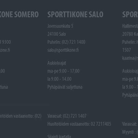
KONE SOMERO
SPORTTIKONE SALO
SPOR
Joensuunkatu 5
Hallimest
24100 Salo
20780 Ka
48 9300
Puhelin: (02) 721 1400
Puhelin: 
one.fi
salo@sporttikone.fi
1507
kaarina@s
Aukioloajat
.00
ma-pe 9.00 - 17.00
Aukioloaj
la 9.00 - 14.00
ma-pe 9.
ttuna
Pyhäpäivät suljettuna
la 9.00 -
Pyhäpäivä
totöiden vastaanotto: (02)
Varaosat: (02) 721 1407
Huoltotöiden vastaanotto: 02 7211405
Varaosat:
Myynti : 
Sijainti kartalla