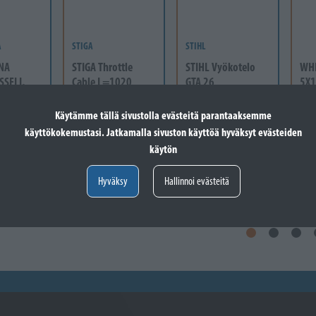
A
STIGA
STIHL
NA
STIGA Throttle
STIHL Vyökotelo
WH
SSELI,
Cable L=1020
GTA 26
5X1
38
Varastossa
Varastossa
-60
Käytämme tällä sivustolla evästeitä parantaaksemme
Va
24,60 €
41,60 €
 vain
käyttökokemustasi. Jatkamalla sivuston käyttöä hyväksyt evästeiden
Lisää koriin
Lisää koriin
12
käytön
Valitse vaihtoehto
Hyväksy
Hallinnoi evästeitä