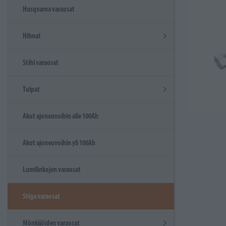
Husqvarna varaosat
Hihnat
Stihl varaosat
Tulpat
Akut ajoneuvoihin alle 100Ah
Akut ajoneuvoihin yli 100Ah
Lumilinkojen varaosat
Stiga varaosat
Mönkijöiden varaosat