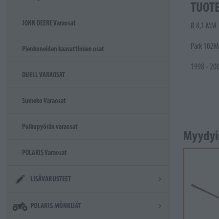
TUOT
JOHN DEERE Varaosat
Ø 8,1 MM
Park 102M
Pienkoneiden kaasuttimien osat
1998 - 20
DUELL VARAOSAT
Sumeko Varaosat
Polkupyörän varaosat
Myydyi
POLARIS Varaosat
LISÄVARUSTEET
POLARIS MÖNKIJÄT