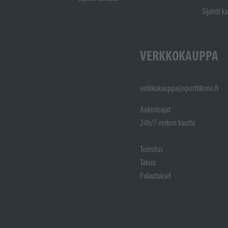
Sijainti ka
VERKKOKAUPPA
verkkokauppa@sporttikone.fi
Aukioloajat
24h/7 verkon kautta
Toimitus
Takuu
Palautukset