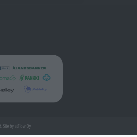
d. Site by
atFlow Oy