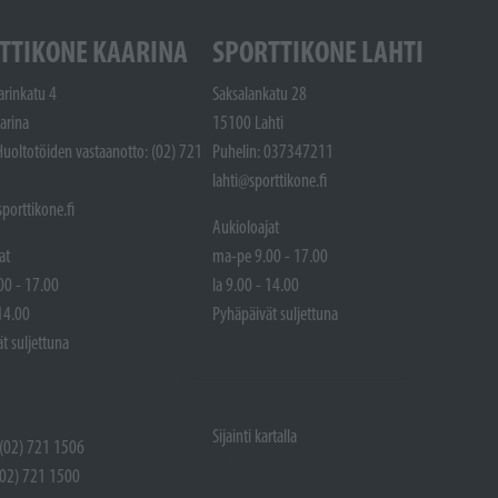
TTIKONE KAARINA
SPORTTIKONE LAHTI
arinkatu 4
Saksalankatu 28
arina
15100 Lahti
Huoltotöiden vastaanotto: (02) 721
Puhelin: 037347211
lahti@sporttikone.fi
porttikone.fi
Aukioloajat
at
ma-pe 9.00 - 17.00
00 - 17.00
la 9.00 - 14.00
 14.00
Pyhäpäivät suljettuna
t suljettuna
Sijainti kartalla
 (02) 721 1506
(02) 721 1500