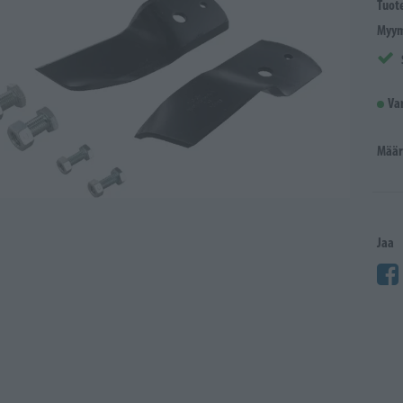
Tuot
Myym
Va
Määr
Jaa