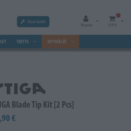
0
Varaa huolto
Avaa kirjautuminen
Avaa os
Kirjaudu
0,00 €
SET
YRITYS
MYYMÄLÄT
IGA Blade Tip Kit [2 Pcs]
,90 €