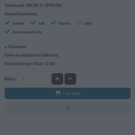
Tuotekoodi: EKO100 1L VOITELEVA
Myymäläsaatavuus:
Somero
Salo
Kaarina
Lahti
Keskusvarasto Salo
Varastossa
Tuote on noudettava liikkeestä.
Ostorajoitus per tilaus: 12 kpl
Kasvata määrää
Vähennä määrää
Määrä
Lisää koriin