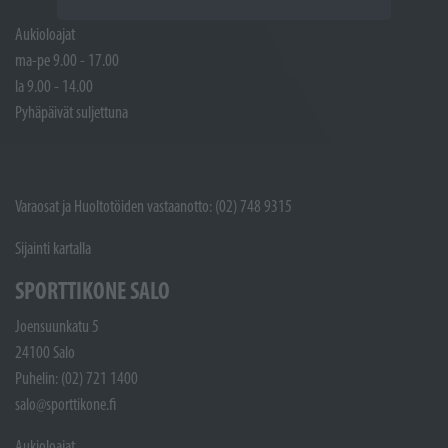
Aukioloajat
ma-pe 9.00 - 17.00
la 9.00 - 14.00
Pyhäpäivät suljettuna
Varaosat ja Huoltotöiden vastaanotto: (02) 748 9315
Sijainti kartalla
SPORTTIKONE SALO
Joensuunkatu 5
24100 Salo
Puhelin: (02) 721 1400
salo@sporttikone.fi
Aukioloajat