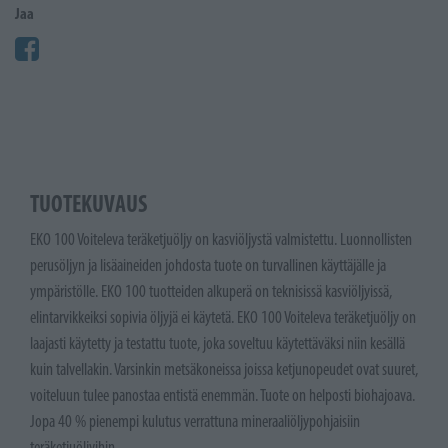
Jaa
TUOTEKUVAUS
EKO 100 Voiteleva teräketjuöljy on kasviöljystä valmistettu. Luonnollisten
perusöljyn ja lisäaineiden johdosta tuote on turvallinen käyttäjälle ja
ympäristölle. EKO 100 tuotteiden alkuperä on teknisissä kasviöljyissä,
elintarvikkeiksi sopivia öljyjä ei käytetä. EKO 100 Voiteleva teräketjuöljy on
laajasti käytetty ja testattu tuote, joka soveltuu käytettäväksi niin kesällä
kuin talvellakin. Varsinkin metsäkoneissa joissa ketjunopeudet ovat suuret,
voiteluun tulee panostaa entistä enemmän. Tuote on helposti biohajoava.
Jopa 40 % pienempi kulutus verrattuna mineraaliöljypohjaisiin
teräketjuöljyihin.