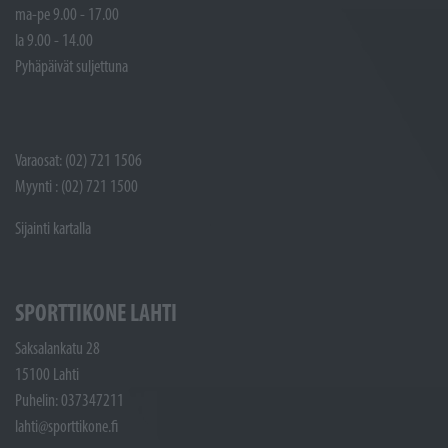
ma-pe 9.00 - 17.00
la 9.00 - 14.00
Pyhäpäivät suljettuna
Varaosat: (02) 721 1506
Myynti : (02) 721 1500
Sijainti kartalla
SPORTTIKONE LAHTI
Saksalankatu 28
15100 Lahti
Puhelin: 037347211
lahti@sporttikone.fi