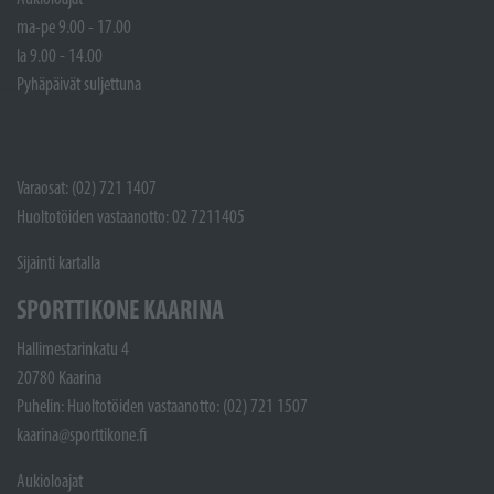
ma-pe 9.00 - 17.00
la 9.00 - 14.00
Pyhäpäivät suljettuna
Varaosat: (02) 721 1407
Huoltotöiden vastaanotto: 02 7211405
Sijainti kartalla
SPORTTIKONE KAARINA
Hallimestarinkatu 4
20780 Kaarina
Puhelin: Huoltotöiden vastaanotto: (02) 721 1507
kaarina@sporttikone.fi
Aukioloajat