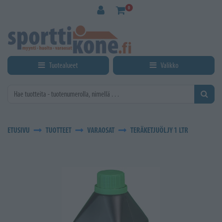
Siirry pääsisältöön
0
Tuotealueet
Valikko
ETUSIVU
TUOTTEET
VARAOSAT
TERÄKETJUÖLJY 1 LTR