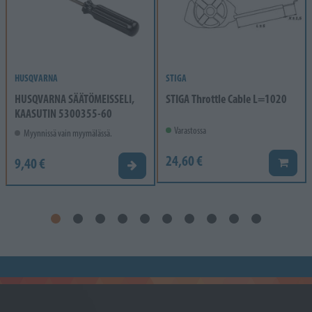
HUSQVARNA
STIGA
HUSQVARNA SÄÄTÖMEISSELI,
STIGA Throttle Cable L=1020
KAASUTIN 5300355-60
Varastossa
Myynnissä vain myymälässä.
24,60 €
9,40 €
Lisää k
Valitse vaihtoehto