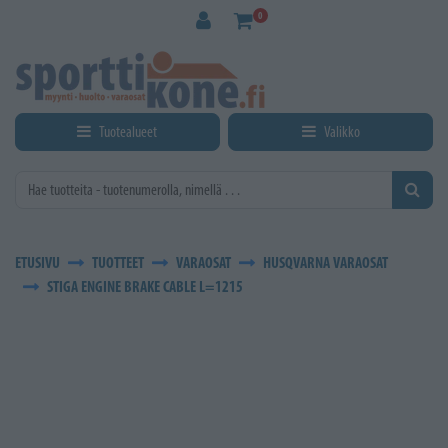
Siirry pääsisältöön
0
Tuotealueet
Valikko
ETUSIVU
TUOTTEET
VARAOSAT
HUSQVARNA VARAOSAT
STIGA ENGINE BRAKE CABLE L=1215