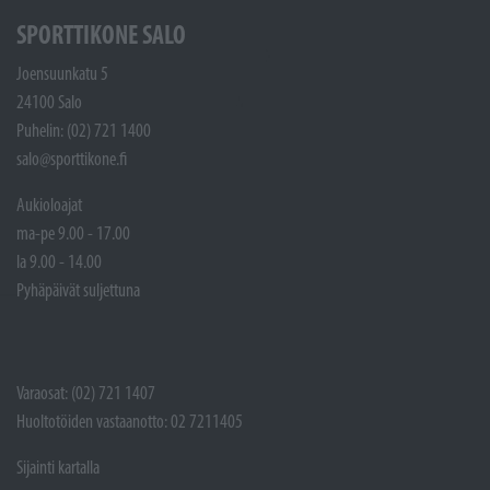
SPORTTIKONE SALO
Joensuunkatu 5
24100 Salo
Puhelin: (02) 721 1400
salo@sporttikone.fi
Aukioloajat
ma-pe 9.00 - 17.00
la 9.00 - 14.00
Pyhäpäivät suljettuna
Varaosat: (02) 721 1407
Huoltotöiden vastaanotto: 02 7211405
Sijainti kartalla