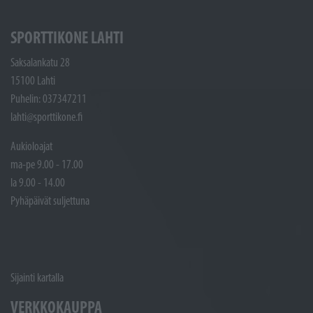
SPORTTIKONE LAHTI
Saksalankatu 28
15100 Lahti
Puhelin: 037347211
lahti@sporttikone.fi
Aukioloajat
ma-pe 9.00 - 17.00
la 9.00 - 14.00
Pyhäpäivät suljettuna
Sijainti kartalla
VERKKOKAUPPA