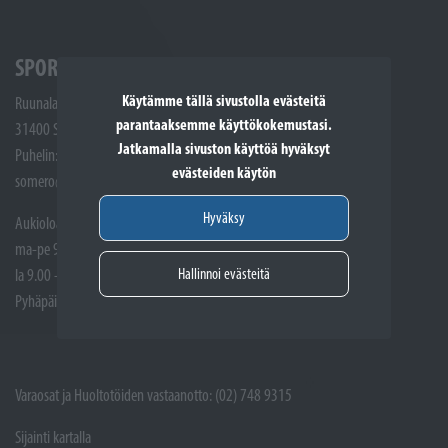
SPORTTIKONE SOMERO
Käytämme tällä sivustolla evästeitä
Ruunalantie 5
parantaaksemme käyttökokemustasi.
31400 Somero
Jatkamalla sivuston käyttöä hyväksyt
Puhelin: (02) 748 9300
evästeiden käytön
somero@sporttikone.fi
Hyväksy
Aukioloajat
ma-pe 9.00 - 17.00
Hallinnoi evästeitä
la 9.00 - 14.00
Pyhäpäivät suljettuna
Varaosat ja Huoltotöiden vastaanotto: (02) 748 9315
Sijainti kartalla