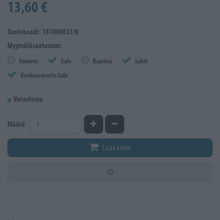
13,60 €
Tuotekoodi: 181000631/0
Myymäläsaatavuus:
Somero
Salo
Kaarina
Lahti
Keskusvarasto Salo
Varastossa
Kasvata määrää
Vähennä määrää
Määrä
Lisää koriin