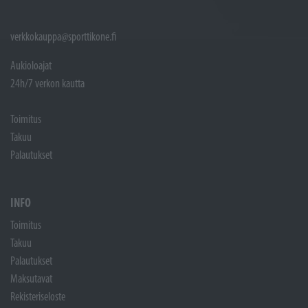
verkkokauppa@sporttikone.fi
Aukioloajat
24h/7 verkon kautta
Toimitus
Takuu
Palautukset
INFO
Toimitus
Takuu
Palautukset
Maksutavat
Rekisteriseloste