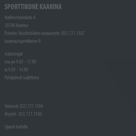
SPORTTIKONE KAARINA
Hallimestarinkatu 4
20780 Kaarina
Puhelin: Huoltotöiden vastaanotto: (02) 721 1507
kaarina@sporttikone.fi
Aukioloajat
ma-pe 9.00 - 17.00
la 9.00 - 14.00
Pyhäpäivät suljettuna
Varaosat: (02) 721 1506
Myynti : (02) 721 1500
Sijainti kartalla