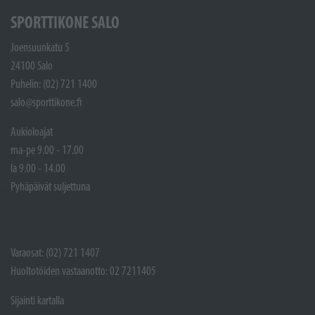
SPORTTIKONE SALO
Joensuunkatu 5
24100 Salo
Puhelin: (02) 721 1400
salo@sporttikone.fi
Aukioloajat
ma-pe 9.00 - 17.00
la 9.00 - 14.00
Pyhäpäivät suljettuna
Varaosat: (02) 721 1407
Huoltotöiden vastaanotto: 02 7211405
Sijainti kartalla