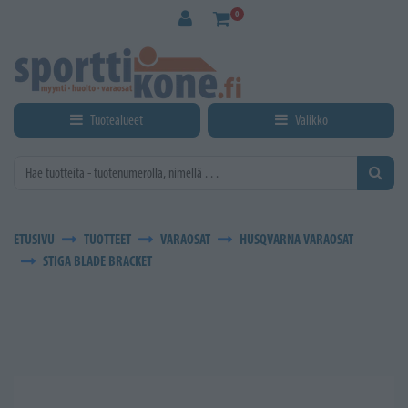
Siirry pääsisältöön
0
Tuotealueet
Valikko
ETUSIVU
TUOTTEET
VARAOSAT
HUSQVARNA VARAOSAT
STIGA BLADE BRACKET