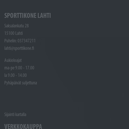
SPORTTIKONE LAHTI
Saksalankatu 28
15100 Lahti
Puhelin: 037347211
lahti@sporttikone.fi
Aukioloajat
ma-pe 9.00 - 17.00
la 9.00 - 14.00
Pyhäpäivät suljettuna
Sijainti kartalla
VERKKOKAUPPA