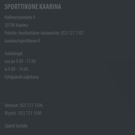
SPORTTIKONE KAARINA
Hallimestarinkatu 4
20780 Kaarina
Puhelin: Huoltotöiden vastaanotto: (02) 721 1507
kaarina@sporttikone.fi
Aukioloajat
ma-pe 9.00 - 17.00
la 9.00 - 14.00
Pyhäpäivät suljettuna
Varaosat: (02) 721 1506
Myynti : (02) 721 1500
Sijainti kartalla