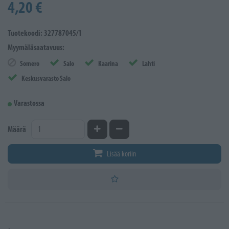
4,20 €
Tuotekoodi: 327787045/1
Myymäläsaatavuus:
Somero
Salo
Kaarina
Lahti
Keskusvarasto Salo
Varastossa
Kasvata määrää
Vähennä määrää
Määrä
Lisää koriin