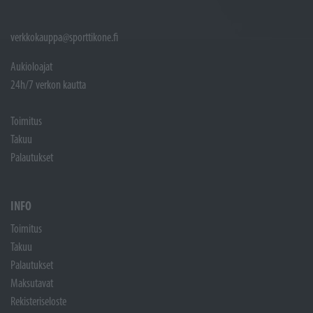
verkkokauppa@sporttikone.fi
Aukioloajat
24h/7 verkon kautta
Toimitus
Takuu
Palautukset
INFO
Toimitus
Takuu
Palautukset
Maksutavat
Rekisteriseloste