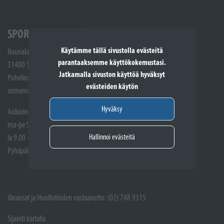
SPORTTIKONE SOMERO
Käytämme tällä sivustolla evästeitä
Ruunalantie 5
parantaaksemme käyttökokemustasi.
31400 Somero
Jatkamalla sivuston käyttöä hyväksyt
Puhelin: (02) 748 9300
evästeiden käytön
somero@sporttikone.fi
Hyväksy
Aukioloajat
ma-pe 9.00 - 17.00
Hallinnoi evästeitä
la 9.00 - 14.00
Pyhäpäivät suljettuna
Varaosat ja Huoltotöiden vastaanotto: (02) 748 9315
Sijainti kartalla