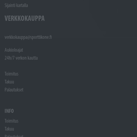
Sijainti kartalla
VERKKOKAUPPA
verkkokauppa@sporttikone.fi
Aukioloajat
24h/7 verkon kautta
Toimitus
Takuu
Palautukset
INFO
Toimitus
Takuu
Palautukset