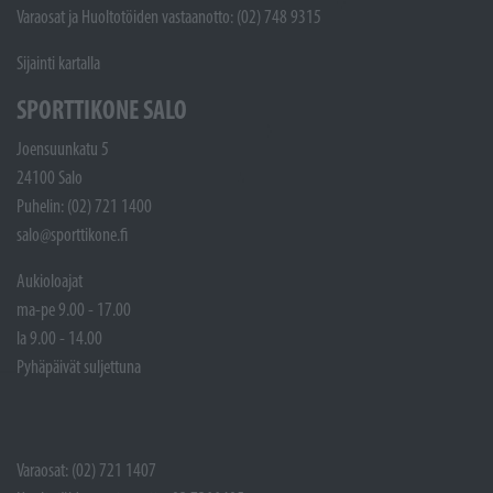
Varaosat ja Huoltotöiden vastaanotto: (02) 748 9315
Sijainti kartalla
SPORTTIKONE SALO
Joensuunkatu 5
24100 Salo
Puhelin: (02) 721 1400
salo@sporttikone.fi
Aukioloajat
ma-pe 9.00 - 17.00
la 9.00 - 14.00
Pyhäpäivät suljettuna
Varaosat: (02) 721 1407