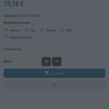
19,50 €
Tuotekoodi: 1111-9167-01
Myymäläsaatavuus:
Somero
Salo
Kaarina
Lahti
Keskusvarasto Salo
Varastossa
Kasvata määrää
Vähennä määrää
Määrä
Lisää koriin