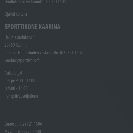
Huoltotöiden vastaanotto: 02 7211405
Sijainti kartalla
SPORTTIKONE KAARINA
Hallimestarinkatu 4
20780 Kaarina
Puhelin: Huoltotöiden vastaanotto: (02) 721 1507
kaarina@sporttikone.fi
Aukioloajat
ma-pe 9.00 - 17.00
la 9.00 - 14.00
Pyhäpäivät suljettuna
Varaosat: (02) 721 1506
Myynti : (02) 721 1500