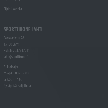
Sijainti kartalla
SPORTTIKONE LAHTI
Saksalankatu 28
15100 Lahti
Puhelin: 037347211
lahti@sporttikone.fi
Aukioloajat
ma-pe 9.00 - 17.00
la 9.00 - 14.00
Pyhäpäivät suljettuna