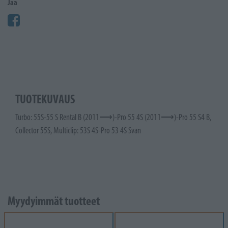
Jaa
TUOTEKUVAUS
Turbo: 55S-55 S Rental B (2011⟶)-Pro 55 4S (2011⟶)-Pro 55 S4 B,
Collector 55S, Multiclip: 53S 4S-Pro 53 4S Svan
Myydyimmät tuotteet