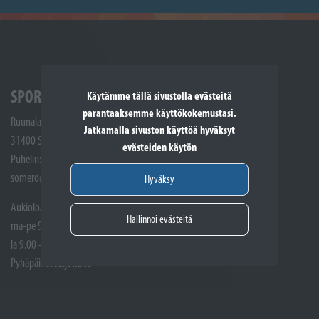
SPORTTIKONE SOMERO
Käytämme tällä sivustolla evästeitä
parantaaksemme käyttökokemustasi.
Ruunalantie 5
Jatkamalla sivuston käyttöä hyväksyt
31400 Somero
evästeiden käytön
Puhelin: (02) 748 9300
somero@sporttikone.fi
Hyväksy
Aukioloajat
Hallinnoi evästeitä
ma-pe 9.00 - 17.00
la 9.00 - 14.00
Pyhäpäivät suljettuna