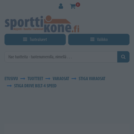
Siirry pääsisältöön
0
Tuotealueet
Valikko
ETUSIVU
TUOTTEET
VARAOSAT
STIGA VARAOSAT
STIGA DRIVE BELT-4 SPEED