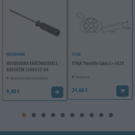
HUSQVARNA
STIGA
HUSQVARNA SÄÄTÖMEISSELI,
STIGA Throttle Cable L=1020
KAASUTIN 5300355-60
Varastossa
Myynnissä vain myymälässä.
24,60 €
9,40 €
Lisää k
Valitse vaihtoehto