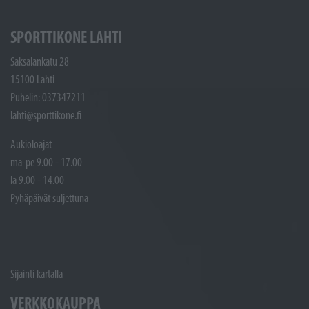
SPORTTIKONE LAHTI
Saksalankatu 28
15100 Lahti
Puhelin: 037347211
lahti@sporttikone.fi
Aukioloajat
ma-pe 9.00 - 17.00
la 9.00 - 14.00
Pyhäpäivät suljettuna
Sijainti kartalla
VERKKOKAUPPA