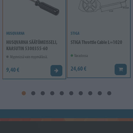
HUSQVARNA
STIGA
HUSQVARNA SÄÄTÖMEISSELI,
STIGA Throttle Cable L=1020
KAASUTIN 5300355-60
Varastossa
Myynnissä vain myymälässä.
24,60 €
9,40 €
Lisää k
Valitse vaihtoehto