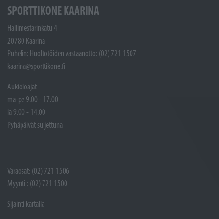
SPORTTIKONE KAARINA
Hallimestarinkatu 4
20780 Kaarina
Puhelin: Huoltotöiden vastaanotto: (02) 721 1507
kaarina@sporttikone.fi
Aukioloajat
ma-pe 9.00 - 17.00
la 9.00 - 14.00
Pyhäpäivät suljettuna
Varaosat: (02) 721 1506
Myynti : (02) 721 1500
Sijainti kartalla