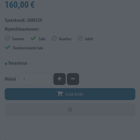
160,00 €
Tuotekoodi: 2889220
Myymäläsaatavuus:
Somero
Salo
Kaarina
Lahti
Keskusvarasto Salo
Varastossa
Kasvata määrää
Vähennä määrää
Määrä
Lisää koriin