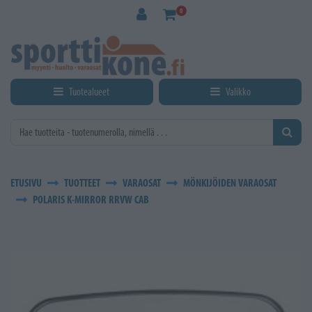
Siirry pääsisältöön
0
Tuotealueet
Valikko
ETUSIVU
TUOTTEET
VARAOSAT
MÖNKIJÖIDEN VARAOSAT
POLARIS K-MIRROR RRVW CAB