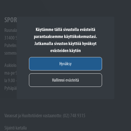
SPORTTIKONE SOMERO
Käytämme tällä sivustolla evästeitä
Ruunalantie 5
parantaaksemme käyttökokemustasi.
31400 Somero
Jatkamalla sivuston käyttöä hyväksyt
Puhelin: (02) 748 9300
evästeiden käytön
somero@sporttikone.fi
Hyväksy
Aukioloajat
ma-pe 9.00 - 17.00
Hallinnoi evästeitä
la 9.00 - 14.00
Pyhäpäivät suljettuna
Varaosat ja Huoltotöiden vastaanotto: (02) 748 9315
Sijainti kartalla