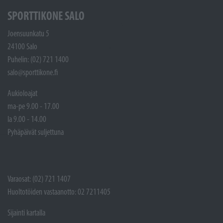
SPORTTIKONE SALO
Joensuunkatu 5
24100 Salo
Puhelin: (02) 721 1400
salo@sporttikone.fi
Aukioloajat
ma-pe 9.00 - 17.00
la 9.00 - 14.00
Pyhäpäivät suljettuna
Varaosat: (02) 721 1407
Huoltotöiden vastaanotto: 02 7211405
Sijainti kartalla