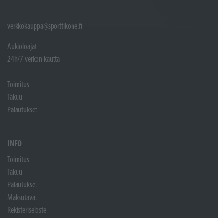
verkkokauppa@sporttikone.fi
Aukioloajat
24h/7 verkon kautta
Toimitus
Takuu
Palautukset
INFO
Toimitus
Takuu
Palautukset
Maksutavat
Rekisteriseloste