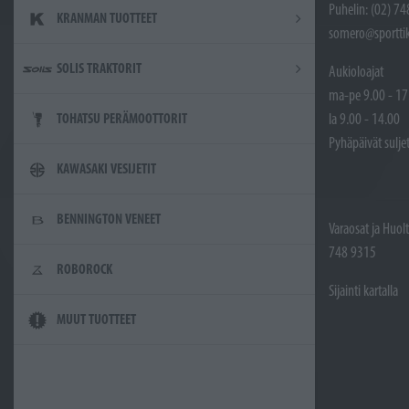
Puhelin: (02) 7
KRANMAN TUOTTEET
somero@sporttik
SOLIS TRAKTORIT
Aukioloajat
ma-pe 9.00 - 17
la 9.00 - 14.00
TOHATSU PERÄMOOTTORIT
Pyhäpäivät sulje
KAWASAKI VESIJETIT
BENNINGTON VENEET
Varaosat ja Huol
748 9315
ROBOROCK
Sijainti kartalla
MUUT TUOTTEET