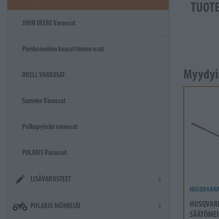
TUOT
JOHN DEERE Varaosat
Pienkoneiden kaasuttimien osat
Myydyi
DUELL VARAOSAT
Sumeko Varaosat
Polkupyörän varaosat
POLARIS Varaosat
LISÄVARUSTEET
HUSQVARN
HUSQVAR
POLARIS MÖNKIJÄT
SÄÄTÖMEI