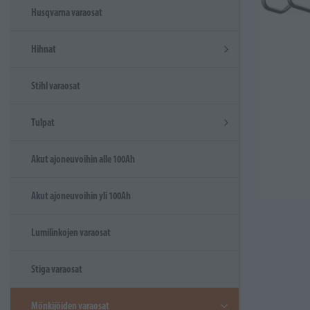
Husqvarna varaosat
Hihnat
Stihl varaosat
Tulpat
Akut ajoneuvoihin alle 100Ah
Akut ajoneuvoihin yli 100Ah
Lumilinkojen varaosat
Stiga varaosat
Mönkijöiden varaosat