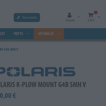
0
Varaa huolto
Avaa kirjautuminen
Avaa os
Kirjaudu
0,00 €
SET
YRITYS
MYYMÄLÄT
NT G4B SMH V
LARIS K-PLOW MOUNT G4B SMH V
0,00 €