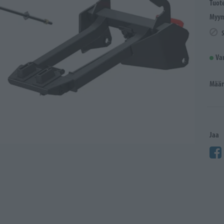
Tuot
Myym
Va
Määr
Jaa