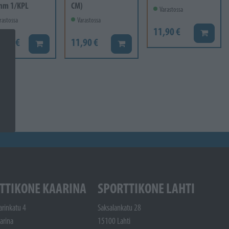
mm 1/KPL
CM)
Varastossa
rastossa
Varastossa
11,90 €
Lisää ko
6,60 €
11,90 €
Lisää koriin
Lisää koriin
TTIKONE KAARINA
SPORTTIKONE LAHTI
arinkatu 4
Saksalankatu 28
arina
15100 Lahti