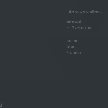
verkkokauppa@sporttikone.fi
Aukioloajat
24h/7 verkon kautta
Toimitus
Takuu
Palautukset
TÄ