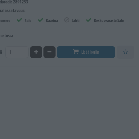
ekoodi: 2891253
äläsaatavuus:
Somero
Salo
Kaarina
Lahti
Keskusvarasto Salo
rastossa
Kasvata määrää
Vähennä määrää
ä
Lisää koriin