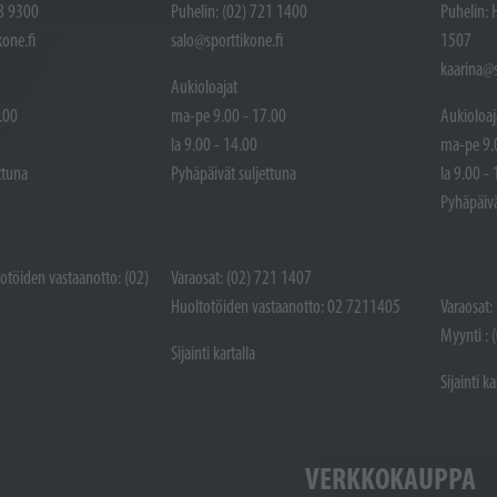
48 9300
Puhelin: (02) 721 1400
Puhelin: 
one.fi
salo@sporttikone.fi
1507
kaarina@s
Aukioloajat
.00
ma-pe 9.00 - 17.00
Aukioloaj
la 9.00 - 14.00
ma-pe 9.
ttuna
Pyhäpäivät suljettuna
la 9.00 -
Pyhäpäivä
totöiden vastaanotto: (02)
Varaosat: (02) 721 1407
Huoltotöiden vastaanotto: 02 7211405
Varaosat:
Myynti : 
Sijainti kartalla
Sijainti ka
VERKKOKAUPPA