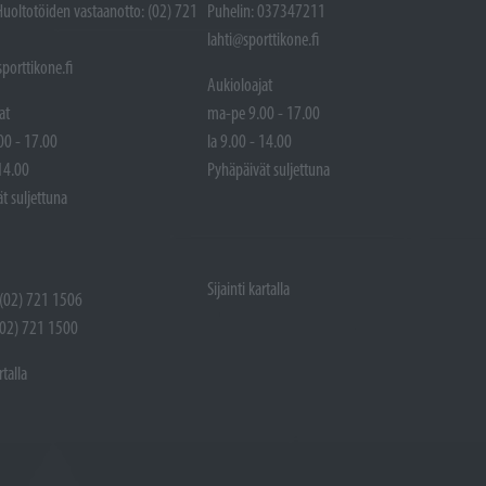
Huoltotöiden vastaanotto: (02) 721
Puhelin: 037347211
lahti@sporttikone.fi
porttikone.fi
Aukioloajat
at
ma-pe 9.00 - 17.00
00 - 17.00
la 9.00 - 14.00
 14.00
Pyhäpäivät suljettuna
t suljettuna
Sijainti kartalla
 (02) 721 1506
(02) 721 1500
rtalla