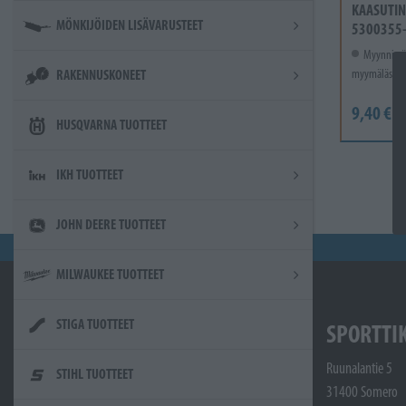
KAASUTIN
MÖNKIJÖIDEN LISÄVARUSTEET
5300355
Myynnissä
myymälässä.
RAKENNUSKONEET
9,40 €
HUSQVARNA TUOTTEET
IKH TUOTTEET
JOHN DEERE TUOTTEET
MILWAUKEE TUOTTEET
STIGA TUOTTEET
SPORTTI
Ruunalantie 5
STIHL TUOTTEET
31400 Somero