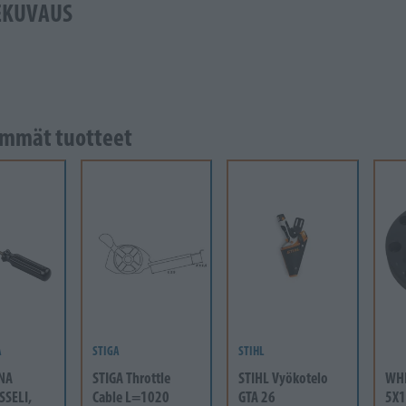
EKUVAUS
mmät tuotteet
A
STIGA
STIHL
NA
STIGA Throttle
STIHL Vyökotelo
WH
SSELI,
Cable L=1020
GTA 26
5X1