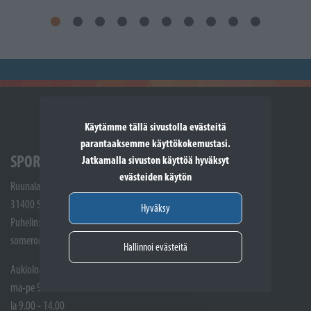
Käytämme tällä sivustolla evästeitä
parantaaksemme käyttökokemustasi.
SPORTTIKONE SOMERO
Jatkamalla sivuston käyttöä hyväksyt
evästeiden käytön
Ruunalantie 5
31400 Somero
Hyväksy
Puhelin: (02) 748 9300
somero@sporttikone.fi
Hallinnoi evästeitä
Aukioloajat
ma-pe 9.00 - 17.00
la 9.00 - 14.00