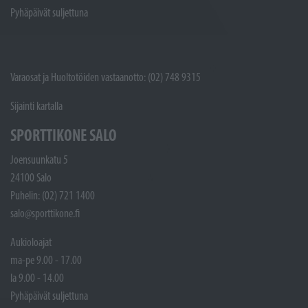
Pyhäpäivät suljettuna
Varaosat ja Huoltotöiden vastaanotto: (02) 748 9315
Sijainti kartalla
SPORTTIKONE SALO
Joensuunkatu 5
24100 Salo
Puhelin: (02) 721 1400
salo@sporttikone.fi
Aukioloajat
ma-pe 9.00 - 17.00
la 9.00 - 14.00
Pyhäpäivät suljettuna