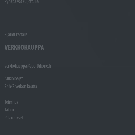
Pyhäpäivät suljettuna
Sijainti kartalla
VERKKOKAUPPA
verkkokauppa@sporttikone.fi
Aukioloajat
24h/7 verkon kautta
Toimitus
Takuu
Palautukset