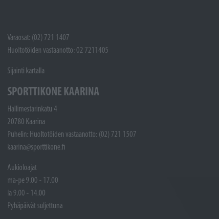
Varaosat: (02) 721 1407
Huoltotöiden vastaanotto: 02 7211405
Sijainti kartalla
SPORTTIKONE KAARINA
Hallimestarinkatu 4
20780 Kaarina
Puhelin: Huoltotöiden vastaanotto: (02) 721 1507
kaarina@sporttikone.fi
Aukioloajat
ma-pe 9.00 - 17.00
la 9.00 - 14.00
Pyhäpäivät suljettuna