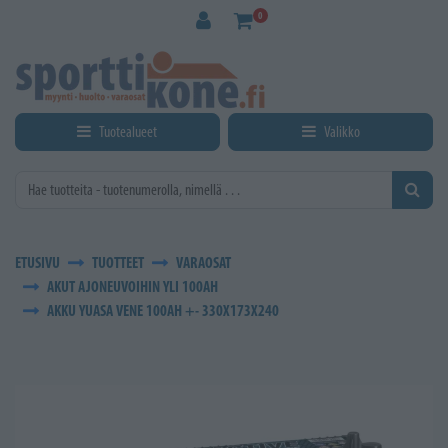
Siirry pääsisältöön
0
Tuotealueet
Valikko
ETUSIVU
TUOTTEET
VARAOSAT
AKUT AJONEUVOIHIN YLI 100AH
AKKU YUASA VENE 100AH +- 330X173X240