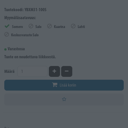
Tuotekoodi: YBXM31-100S
Myymäläsaatavuus:
Somero
Salo
Kaarina
Lahti
Keskusvarasto Salo
Varastossa
Tuote on noudettava liikkeestä.
Kasvata määrää
Vähennä määrää
Määrä
Lisää koriin