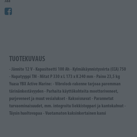
Jaa
TUOTEKUVAUS
- Jännite 12 V - Kapasiteetti 100 Ah - Kylmäkäynnistysvirta (CCA) 750
- Napatyyppi TM - Mitat P 330 x L 173 x K 240 mm - Paino 23,5 kg
Yuasa YBX Active Marine: - Vibrolock-rakenne tarjoaa paremman
tärinänkestävyyden - Parhaita käyttökohteita moottoriveneet,
purjeveneet ja muut vesialukset - Kaksoisnavat - Parannetut
turvaominaisuudet, mm. integroitu liekkistoppari ja kantokahvat -
Täysin huoltovapaa - Vuotamaton kaksinkertainen kansi