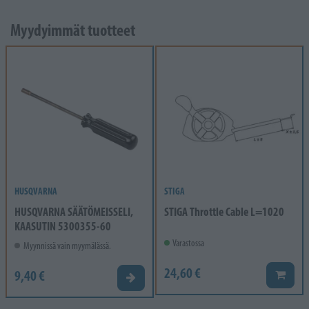
Myydyimmät tuotteet
HUSQVARNA
STIGA
HUSQVARNA SÄÄTÖMEISSELI,
STIGA Throttle Cable L=1020
KAASUTIN 5300355-60
Varastossa
Myynnissä vain myymälässä.
24,60 €
9,40 €
Lisää k
Valitse vaihtoehto