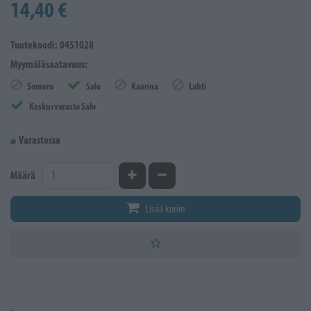
14,40 €
Tuotekoodi: 0451028
Myymäläsaatavuus:
Somero
Salo
Kaarina
Lahti
Keskusvarasto Salo
Varastossa
Kasvata määrää
Vähennä määrää
Määrä
Lisää koriin