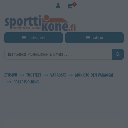
Siirry pääsisältöön
0
Tuotealueet
Valikko
ETUSIVU
TUOTTEET
VARAOSAT
MÖNKIJÖIDEN VARAOSAT
POLARIS O-RING