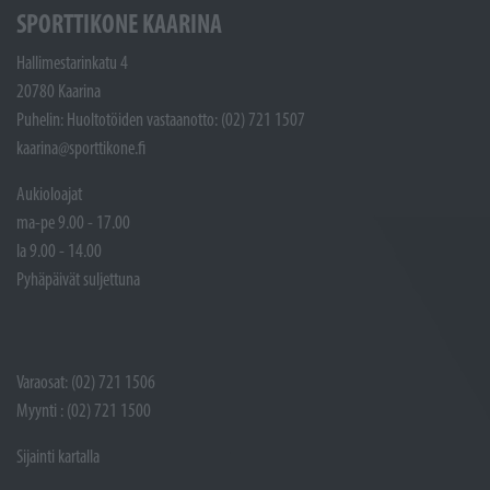
SPORTTIKONE KAARINA
Hallimestarinkatu 4
20780 Kaarina
Puhelin: Huoltotöiden vastaanotto: (02) 721 1507
kaarina@sporttikone.fi
Aukioloajat
ma-pe 9.00 - 17.00
la 9.00 - 14.00
Pyhäpäivät suljettuna
Varaosat: (02) 721 1506
Myynti : (02) 721 1500
Sijainti kartalla