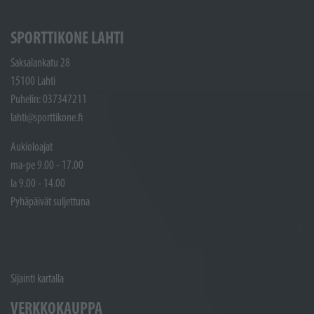
SPORTTIKONE LAHTI
Saksalankatu 28
15100 Lahti
Puhelin: 037347211
lahti@sporttikone.fi
Aukioloajat
ma-pe 9.00 - 17.00
la 9.00 - 14.00
Pyhäpäivät suljettuna
Sijainti kartalla
VERKKOKAUPPA