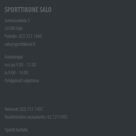
SPORTTIKONE SALO
Joensuunkatu 5
24100 Salo
Puhelin: (02) 721 1400
salo@sporttikone.fi
Aukioloajat
ma-pe 9.00 - 17.00
la 9.00 - 14.00
Pyhäpäivät suljettuna
Varaosat: (02) 721 1407
Huoltotöiden vastaanotto: 02 7211405
Sijainti kartalla