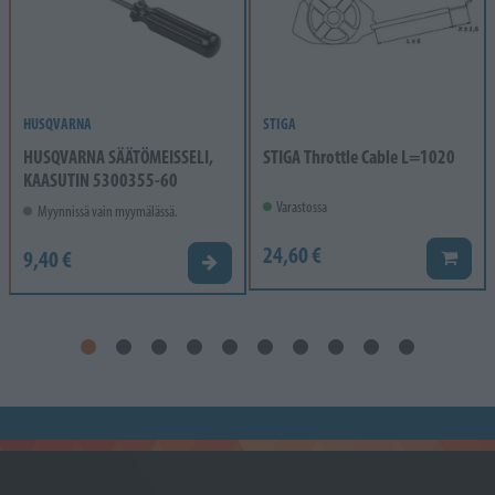
HUSQVARNA
STIGA
HUSQVARNA SÄÄTÖMEISSELI,
STIGA Throttle Cable L=1020
KAASUTIN 5300355-60
Varastossa
Myynnissä vain myymälässä.
24,60 €
9,40 €
Lisää k
Valitse vaihtoehto