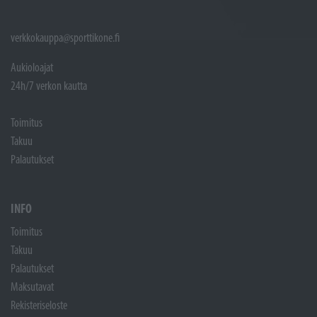
verkkokauppa@sporttikone.fi
Aukioloajat
24h/7 verkon kautta
Toimitus
Takuu
Palautukset
INFO
Toimitus
Takuu
Palautukset
Maksutavat
Rekisteriseloste