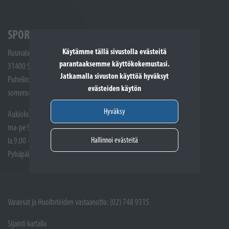
SPORTTIKONE SOMERO
Käytämme tällä sivustolla evästeitä
Ruunalantie 5
parantaaksemme käyttökokemustasi.
31400 Somero
Jatkamalla sivuston käyttöä hyväksyt
Puhelin: (02) 748 9300
evästeiden käytön
somero@sporttikone.fi
Hyväksy
Aukioloajat
ma-pe 9.00 - 17.00
Hallinnoi evästeitä
la 9.00 - 14.00
Pyhäpäivät suljettuna
Varaosat ja Huoltotöiden vastaanotto: (02) 748 9315
Sijainti kartalla