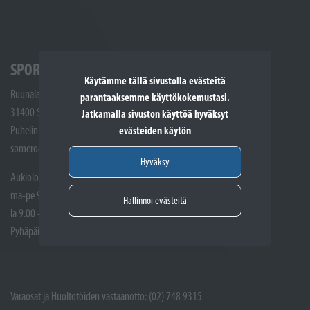
SPORTTIKONE SOMERO
Käytämme tällä sivustolla evästeitä
Ruunalantie 5
parantaaksemme käyttökokemustasi.
31400 Somero
Jatkamalla sivuston käyttöä hyväksyt
Puhelin: (02) 748 9300
evästeiden käytön
somero@sporttikone.fi
Hyväksy
Aukioloajat
ma-pe 9.00 - 17.00
Hallinnoi evästeitä
la 9.00 - 14.00
Pyhäpäivät suljettuna
Varaosat ja Huoltotöiden vastaanotto: (02) 748 9315