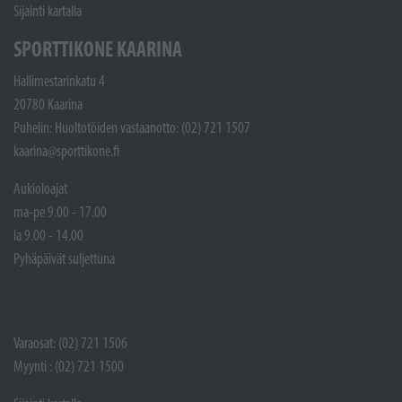
Sijainti kartalla
SPORTTIKONE KAARINA
Hallimestarinkatu 4
20780 Kaarina
Puhelin: Huoltotöiden vastaanotto: (02) 721 1507
kaarina@sporttikone.fi
Aukioloajat
ma-pe 9.00 - 17.00
la 9.00 - 14.00
Pyhäpäivät suljettuna
Varaosat: (02) 721 1506
Myynti : (02) 721 1500