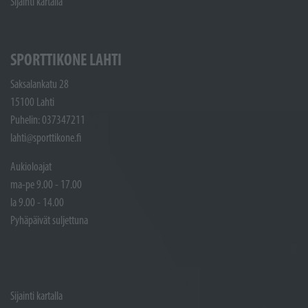
Sijainti kartalla
SPORTTIKONE LAHTI
Saksalankatu 28
15100 Lahti
Puhelin: 037347211
lahti@sporttikone.fi
Aukioloajat
ma-pe 9.00 - 17.00
la 9.00 - 14.00
Pyhäpäivät suljettuna
Sijainti kartalla