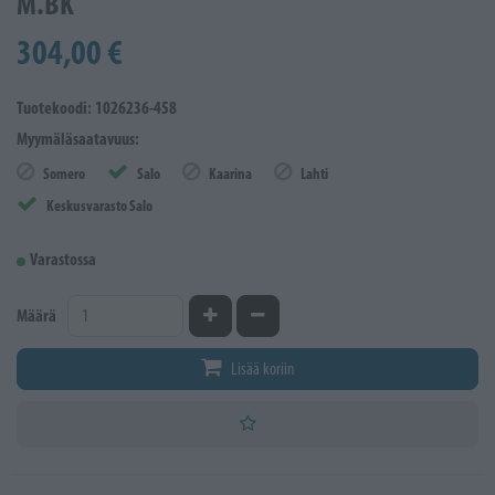
M.BK
304,00 €
Tuotekoodi: 1026236-458
Myymäläsaatavuus:
Somero
Salo
Kaarina
Lahti
Keskusvarasto Salo
Varastossa
Kasvata määrää
Vähennä määrää
Määrä
Lisää koriin