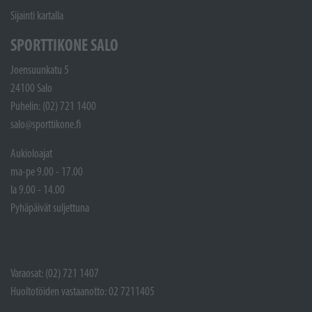
Sijainti kartalla
SPORTTIKONE SALO
Joensuunkatu 5
24100 Salo
Puhelin: (02) 721 1400
salo@sporttikone.fi
Aukioloajat
ma-pe 9.00 - 17.00
la 9.00 - 14.00
Pyhäpäivät suljettuna
Varaosat: (02) 721 1407
Huoltotöiden vastaanotto: 02 7211405