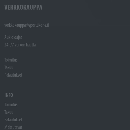
VERKKOKAUPPA
verkkokauppa@sporttikone.fi
Aukioloajat
24h/7 verkon kautta
Toimitus
Takuu
Palautukset
INFO
Toimitus
Takuu
Palautukset
Maksutavat