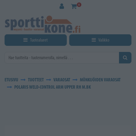
Siirry pääsisältöön
0
Tuotealueet
Valikko
ETUSIVU
TUOTTEET
VARAOSAT
MÖNKIJÖIDEN VARAOSAT
POLARIS WELD-CONTROL ARM UPPER RH M.BK