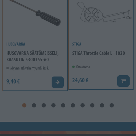
HUSQVARNA
STIGA
HUSQVARNA SÄÄTÖMEISSELI,
STIGA Throttle Cable L=1020
KAASUTIN 5300355-60
Varastossa
Myynnissä vain myymälässä.
24,60 €
9,40 €
Lisää k
Valitse vaihtoehto