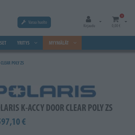
0
Varaa huolto
Avaa kirjautuminen
Avaa os
Kirjaudu
0,00 €
SET
YRITYS
MYYMÄLÄT
CLEAR POLY ZS
LARIS K-ACCY DOOR CLEAR POLY ZS
597,10 €