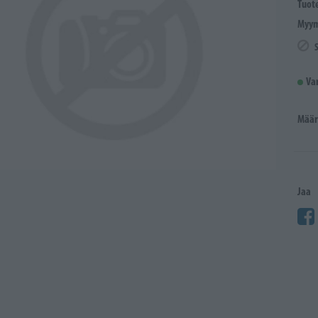
Tuot
Myym
Va
Määr
Jaa