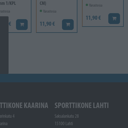
mm 1/KPL
CM)
Varastossa
rastossa
Varastossa
11,90 €
Lisää ko
6,60 €
11,90 €
Lisää koriin
Lisää koriin
TTIKONE KAARINA
SPORTTIKONE LAHTI
arinkatu 4
Saksalankatu 28
arina
15100 Lahti