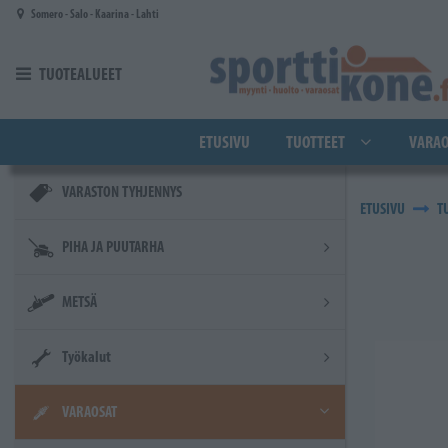
Siirry pääsisältöön
Somero - Salo - Kaarina - Lahti
TUOTEALUEET
ETUSIVU
TUOTTEET
VARAO
VARASTON TYHJENNYS
ETUSIVU
T
PIHA JA PUUTARHA
METSÄ
Työkalut
VARAOSAT