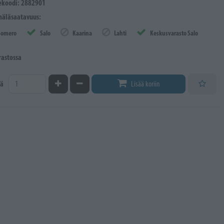
ekoodi: 2882901
äläsaatavuus:
Somero
Salo
Kaarina
Lahti
Keskusvarasto Salo
rastossa
Kasvata määrää
Vähennä määrää
ä
Lisää koriin