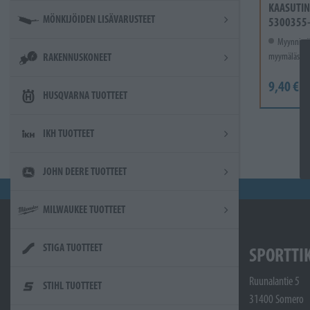
KAASUTIN
MÖNKIJÖIDEN LISÄVARUSTEET
5300355
Myynnissä
myymälässä.
RAKENNUSKONEET
9,40 €
HUSQVARNA TUOTTEET
IKH TUOTTEET
JOHN DEERE TUOTTEET
MILWAUKEE TUOTTEET
STIGA TUOTTEET
SPORTTI
Ruunalantie 5
STIHL TUOTTEET
31400 Somero