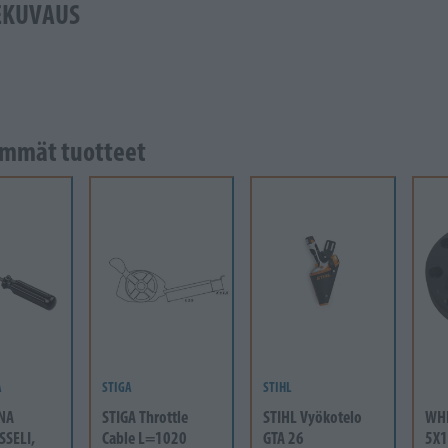
EKUVAUS
mmät tuotteet
A
STIGA
STIHL
NA
STIGA Throttle
STIHL Vyökotelo
WH
SSELI,
Cable L=1020
GTA 26
5X1