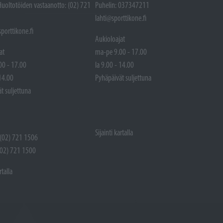
Huoltotöiden vastaanotto: (02) 721
Puhelin: 037347211
lahti@sporttikone.fi
porttikone.fi
Aukioloajat
at
ma-pe 9.00 - 17.00
00 - 17.00
la 9.00 - 14.00
 14.00
Pyhäpäivät suljettuna
t suljettuna
Sijainti kartalla
 (02) 721 1506
(02) 721 1500
rtalla