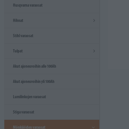
Husqvarna varaosat
Hihnat
Stihl varaosat
Tulpat
Akut ajoneuvoihin alle 100Ah
Akut ajoneuvoihin yli 100Ah
Lumilinkojen varaosat
Stiga varaosat
Mönkijöiden varaosat