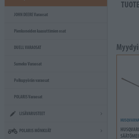
TUOT
JOHN DEERE Varaosat
Pienkoneiden kaasuttimien osat
Myydyi
DUELL VARAOSAT
Sumeko Varaosat
Polkupyörän varaosat
POLARIS Varaosat
LISÄVARUSTEET
HUSQVARN
HUSQVAR
POLARIS MÖNKIJÄT
SÄÄTÖMEI