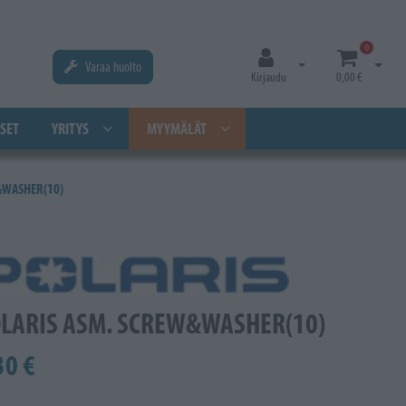
0
Varaa huolto
Avaa kirjautuminen
Avaa os
Kirjaudu
0,00 €
SET
YRITYS
MYYMÄLÄT
&WASHER(10)
LARIS ASM. SCREW&WASHER(10)
30 €