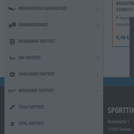
KAASUTIN
MÖNKIJÖIDEN LISÄVARUSTEET
5300355
Myynnissä
myymälässä.
RAKENNUSKONEET
9,40 €
HUSQVARNA TUOTTEET
IKH TUOTTEET
JOHN DEERE TUOTTEET
MILWAUKEE TUOTTEET
STIGA TUOTTEET
SPORTTI
Ruunalantie 5
STIHL TUOTTEET
31400 Somero