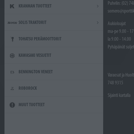
Puhelin: (02) 7
KRANMAN TUOTTEET
somero@sporttik
SOLIS TRAKTORIT
Aukioloajat
ma-pe 9.00 - 17
la 9.00 - 14.00
TOHATSU PERÄMOOTTORIT
Pyhäpäivät sulje
KAWASAKI VESIJETIT
BENNINGTON VENEET
Varaosat ja Huol
748 9315
ROBOROCK
Sijainti kartalla
MUUT TUOTTEET