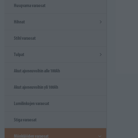
Husqvarna varaosat
Hihnat
Stihl varaosat
Tulpat
Akut ajoneuvoihin alle 100Ah
Akut ajoneuvoihin yli 100Ah
Lumilinkojen varaosat
Stiga varaosat
Mönkijöiden varaosat