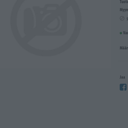
Tuot
Myym
Va
Määr
Jaa