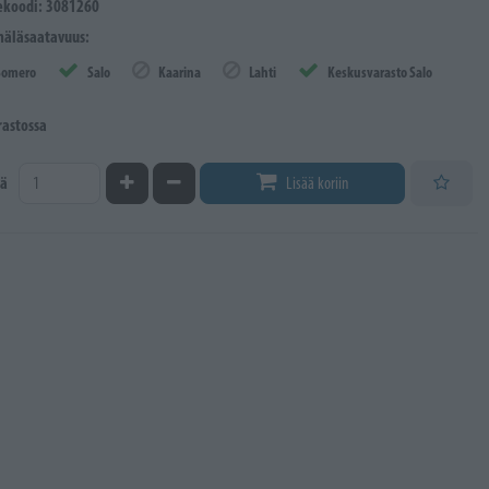
ekoodi: 3081260
äläsaatavuus:
Somero
Salo
Kaarina
Lahti
Keskusvarasto Salo
rastossa
Kasvata määrää
Vähennä määrää
ä
Lisää koriin