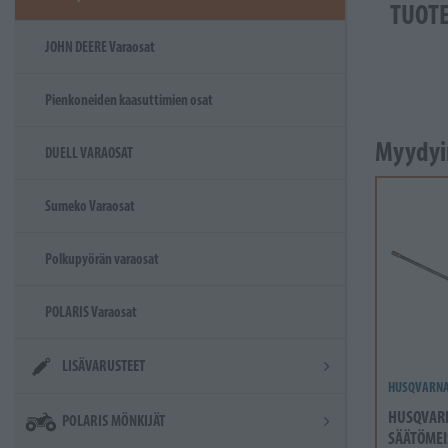
TUOT
JOHN DEERE Varaosat
Pienkoneiden kaasuttimien osat
Myydyi
DUELL VARAOSAT
Sumeko Varaosat
Polkupyörän varaosat
POLARIS Varaosat
LISÄVARUSTEET
HUSQVARN
HUSQVAR
POLARIS MÖNKIJÄT
SÄÄTÖMEI