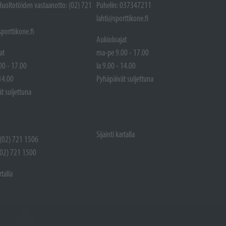
Huoltotöiden vastaanotto: (02) 721
Puhelin: 037347211
lahti@sporttikone.fi
porttikone.fi
Aukioloajat
at
ma-pe 9.00 - 17.00
00 - 17.00
la 9.00 - 14.00
 14.00
Pyhäpäivät suljettuna
t suljettuna
Sijainti kartalla
 (02) 721 1506
(02) 721 1500
rtalla