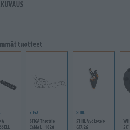
EKUVAUS
mmät tuotteet
A
STIGA
STIHL
NA
STIGA Throttle
STIHL Vyökotelo
WH
SSELI,
Cable L=1020
GTA 26
5X1