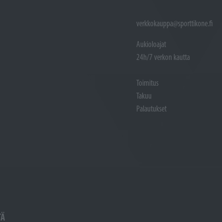
verkkokauppa@sporttikone.fi
Aukioloajat
24h/7 verkon kautta
Toimitus
Takuu
Palautukset
TÄ