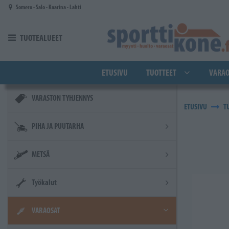
Siirry pääsisältöön
Somero - Salo - Kaarina - Lahti
TUOTEALUEET
ETUSIVU
TUOTTEET
VARAO
VARASTON TYHJENNYS
ETUSIVU
T
PIHA JA PUUTARHA
METSÄ
Työkalut
VARAOSAT