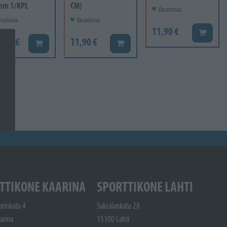
mm 1/KPL
CM)
Varastossa
rastossa
Varastossa
11,90 €
Lisää ko
6,60 €
11,90 €
Lisää koriin
Lisää koriin
TTIKONE KAARINA
SPORTTIKONE LAHTI
arinkatu 4
Saksalankatu 28
arina
15100 Lahti