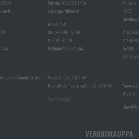
48 9300
Puhelin: (02) 721 1400
Puhelin: 
one.fi
salo@sporttikone.fi
1507
kaarina@s
Aukioloajat
.00
ma-pe 9.00 - 17.00
Aukioloaj
la 9.00 - 14.00
ma-pe 9.
ttuna
Pyhäpäivät suljettuna
la 9.00 -
Pyhäpäivä
totöiden vastaanotto: (02)
Varaosat: (02) 721 1407
Huoltotöiden vastaanotto: 02 7211405
Varaosat:
Myynti : 
Sijainti kartalla
Sijainti ka
VERKKOKAUPPA