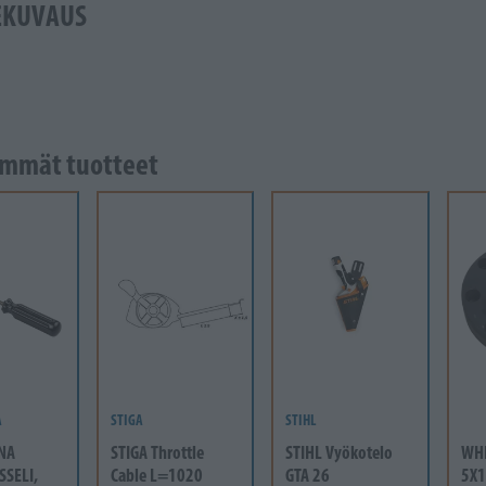
EKUVAUS
mmät tuotteet
A
STIGA
STIHL
NA
STIGA Throttle
STIHL Vyökotelo
WH
SSELI,
Cable L=1020
GTA 26
5X1