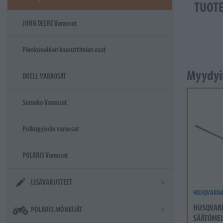
TUOT
JOHN DEERE Varaosat
Pienkoneiden kaasuttimien osat
Myydyi
DUELL VARAOSAT
Sumeko Varaosat
Polkupyörän varaosat
POLARIS Varaosat
LISÄVARUSTEET
HUSQVARN
HUSQVAR
POLARIS MÖNKIJÄT
SÄÄTÖMEI