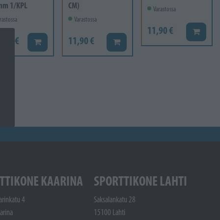
mm 1/KPL
CM)
Varastossa
rastossa
Varastossa
11,90 €
Lisää ko
6,60 €
11,90 €
Lisää koriin
Lisää koriin
TTIKONE KAARINA
SPORTTIKONE LAHTI
arinkatu 4
Saksalankatu 28
arina
15100 Lahti