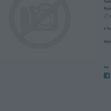
Tuot
Myym
Va
Määr
Jaa