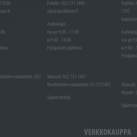
48 9300
Puhelin: (02) 721 1400
Puhelin: 
one.fi
salo@sporttikone.fi
1507
kaarina@s
Aukioloajat
.00
ma-pe 9.00 - 17.00
Aukioloaj
la 9.00 - 14.00
ma-pe 9.
ttuna
Pyhäpäivät suljettuna
la 9.00 -
Pyhäpäivä
totöiden vastaanotto: (02)
Varaosat: (02) 721 1407
Huoltotöiden vastaanotto: 02 7211405
Varaosat:
Myynti : 
Sijainti kartalla
Sijainti ka
VERKKOKAUPPA