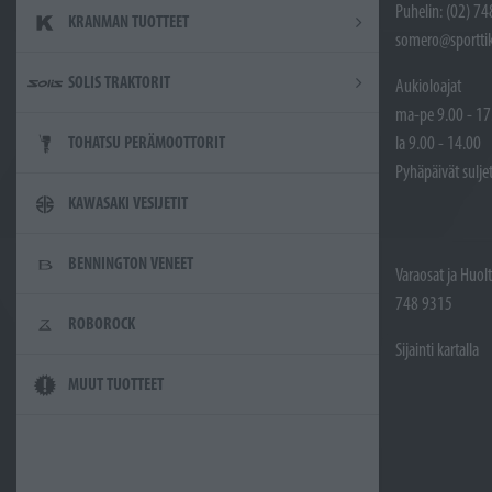
Puhelin: (02) 7
KRANMAN TUOTTEET
somero@sporttik
SOLIS TRAKTORIT
Aukioloajat
ma-pe 9.00 - 17
la 9.00 - 14.00
TOHATSU PERÄMOOTTORIT
Pyhäpäivät sulje
KAWASAKI VESIJETIT
BENNINGTON VENEET
Varaosat ja Huol
748 9315
ROBOROCK
Sijainti kartalla
MUUT TUOTTEET