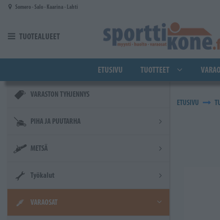
Siirry pääsisältöön
Somero - Salo - Kaarina - Lahti
TUOTEALUEET
ETUSIVU
TUOTTEET
VARAO
VARASTON TYHJENNYS
ETUSIVU
T
PIHA JA PUUTARHA
METSÄ
Työkalut
VARAOSAT