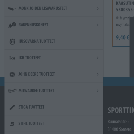
KAASUTIN
MÖNKIJÖIDEN LISÄVARUSTEET
5300355
Myynnissä
myymälässä.
RAKENNUSKONEET
9,40 €
HUSQVARNA TUOTTEET
IKH TUOTTEET
JOHN DEERE TUOTTEET
MILWAUKEE TUOTTEET
STIGA TUOTTEET
SPORTTI
Ruunalantie 5
STIHL TUOTTEET
31400 Somero