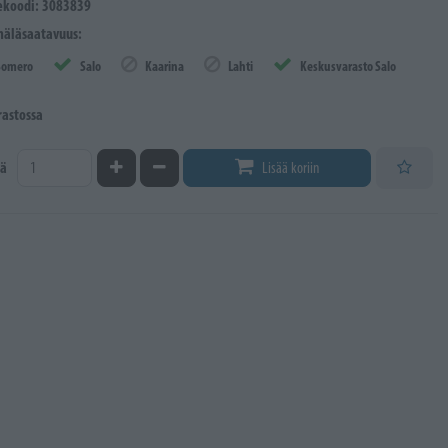
ekoodi: 3083839
äläsaatavuus:
Somero
Salo
Kaarina
Lahti
Keskusvarasto Salo
rastossa
Kasvata määrää
Vähennä määrää
ä
Lisää koriin