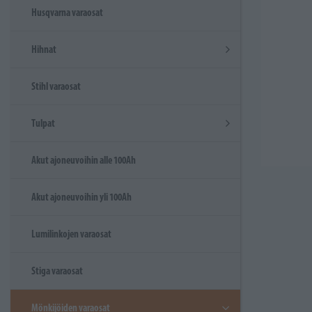
Husqvarna varaosat
Hihnat
Stihl varaosat
Tulpat
Akut ajoneuvoihin alle 100Ah
Akut ajoneuvoihin yli 100Ah
Lumilinkojen varaosat
Stiga varaosat
Mönkijöiden varaosat