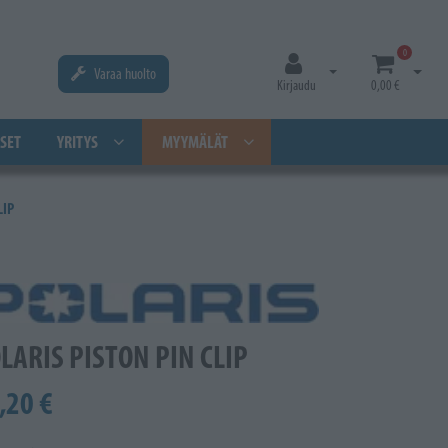
0
Varaa huolto
Avaa kirjautuminen
Avaa os
Kirjaudu
0,00 €
SET
YRITYS
MYYMÄLÄT
LIP
LARIS PISTON PIN CLIP
,20 €