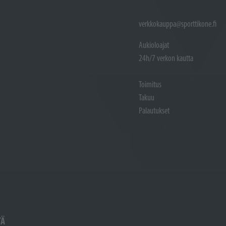
verkkokauppa@sporttikone.fi
Aukioloajat
24h/7 verkon kautta
Toimitus
Takuu
Palautukset
TÄ