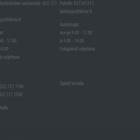
Huoltotöiden vastaanotto: (02) 721
Puhelin: 037347211
lahti@sporttikone.fi
porttikone.fi
Aukioloajat
at
ma-pe 9.00 - 17.00
00 - 17.00
la 9.00 - 14.00
 14.00
Pyhäpäivät suljettuna
t suljettuna
Sijainti kartalla
 (02) 721 1506
(02) 721 1500
rtalla