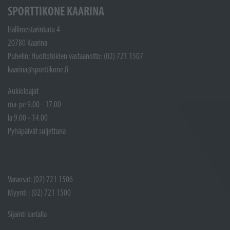
SPORTTIKONE KAARINA
Hallimestarinkatu 4
20780 Kaarina
Puhelin: Huoltotöiden vastaanotto: (02) 721 1507
kaarina@sporttikone.fi
Aukioloajat
ma-pe 9.00 - 17.00
la 9.00 - 14.00
Pyhäpäivät suljettuna
Varaosat: (02) 721 1506
Myynti : (02) 721 1500
Sijainti kartalla