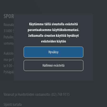
SPORTTIKONE SOMERO
Käytämme tällä sivustolla evästeitä
Ruunalantie 5
parantaaksemme käyttökokemustasi.
31400 Somero
Jatkamalla sivuston käyttöä hyväksyt
Puhelin: (02) 748 9300
evästeiden käytön
somero@sporttikone.fi
Hyväksy
Aukioloajat
ma-pe 9.00 - 17.00
Hallinnoi evästeitä
la 9.00 - 14.00
Pyhäpäivät suljettuna
Varaosat ja Huoltotöiden vastaanotto: (02) 748 9315
Sijainti kartalla