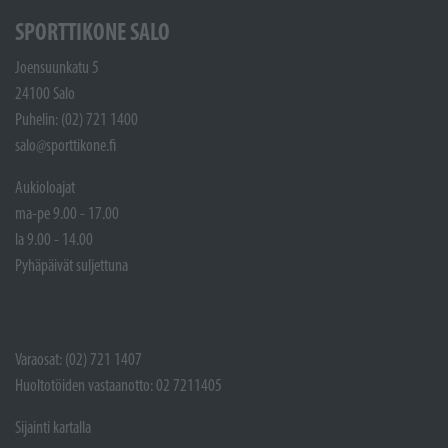
SPORTTIKONE SALO
Joensuunkatu 5
24100 Salo
Puhelin: (02) 721 1400
salo@sporttikone.fi
Aukioloajat
ma-pe 9.00 - 17.00
la 9.00 - 14.00
Pyhäpäivät suljettuna
Varaosat: (02) 721 1407
Huoltotöiden vastaanotto: 02 7211405
Sijainti kartalla