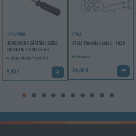
HUSQVARNA
STIGA
HUSQVARNA SÄÄTÖMEISSELI,
STIGA Throttle Cable L=1020
KAASUTIN 5300355-60
Varastossa
Myynnissä vain myymälässä.
24,60 €
9,40 €
Lisää k
Valitse vaihtoehto