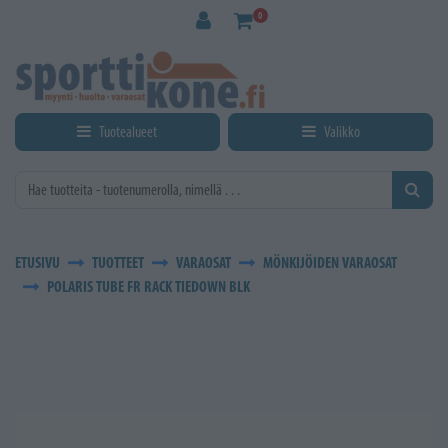
Siirry pääsisältöön
0
Tuotealueet
Valikko
ETUSIVU
TUOTTEET
VARAOSAT
MÖNKIJÖIDEN VARAOSAT
POLARIS TUBE FR RACK TIEDOWN BLK