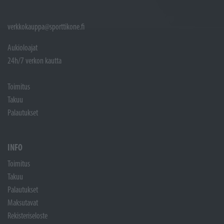
verkkokauppa@sporttikone.fi
Aukioloajat
24h/7 verkon kautta
Toimitus
Takuu
Palautukset
INFO
Toimitus
Takuu
Palautukset
Maksutavat
Rekisteriseloste