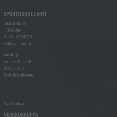
SPORTTIKONE LAHTI
Saksalankatu 28
15100 Lahti
Puhelin: 037347211
lahti@sporttikone.fi
Aukioloajat
ma-pe 9.00 - 17.00
la 9.00 - 14.00
Pyhäpäivät suljettuna
Sijainti kartalla
VERKKOKAUPPA