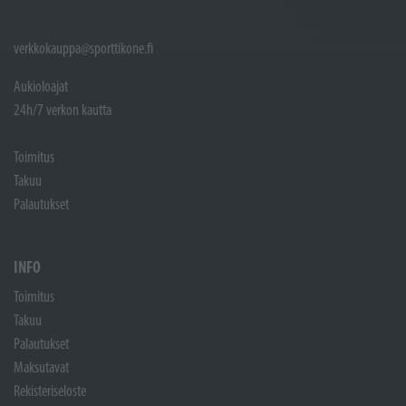
verkkokauppa@sporttikone.fi
Aukioloajat
24h/7 verkon kautta
Toimitus
Takuu
Palautukset
INFO
Toimitus
Takuu
Palautukset
Maksutavat
Rekisteriseloste