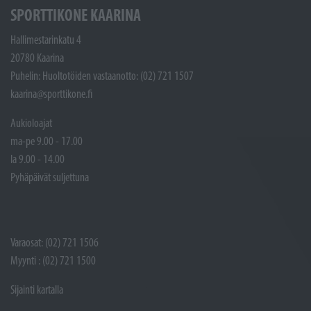
SPORTTIKONE KAARINA
Hallimestarinkatu 4
20780 Kaarina
Puhelin: Huoltotöiden vastaanotto: (02) 721 1507
kaarina@sporttikone.fi
Aukioloajat
ma-pe 9.00 - 17.00
la 9.00 - 14.00
Pyhäpäivät suljettuna
Varaosat: (02) 721 1506
Myynti : (02) 721 1500
Sijainti kartalla