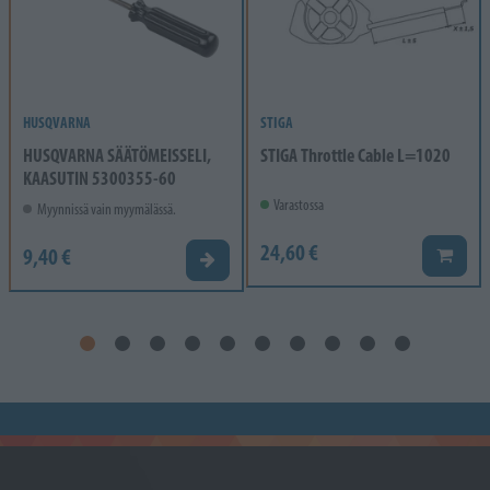
HUSQVARNA
STIGA
HUSQVARNA SÄÄTÖMEISSELI,
STIGA Throttle Cable L=1020
KAASUTIN 5300355-60
Varastossa
Myynnissä vain myymälässä.
24,60 €
9,40 €
Lisää k
Valitse vaihtoehto