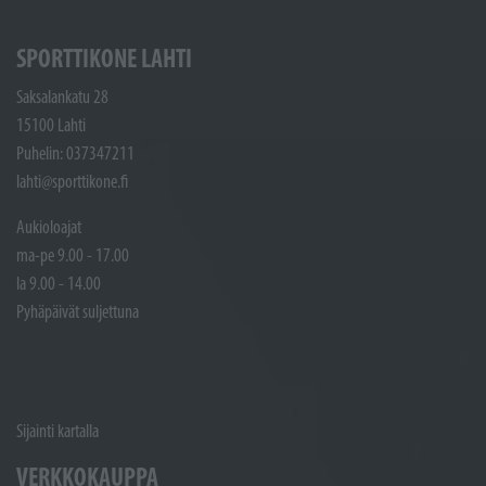
SPORTTIKONE LAHTI
Saksalankatu 28
15100 Lahti
Puhelin: 037347211
lahti@sporttikone.fi
Aukioloajat
ma-pe 9.00 - 17.00
la 9.00 - 14.00
Pyhäpäivät suljettuna
Sijainti kartalla
VERKKOKAUPPA