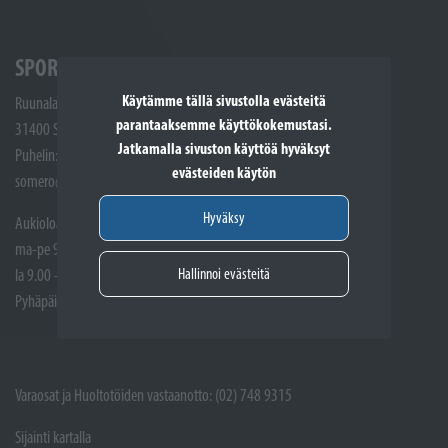
SPORTTIKONE SOMERO
Käytämme tällä sivustolla evästeitä
Ruunalantie 5
parantaaksemme käyttökokemustasi.
31400 Somero
Jatkamalla sivuston käyttöä hyväksyt
Puhelin: (02) 748 9300
evästeiden käytön
somero@sporttikone.fi
Hyväksy
Aukioloajat
ma-pe 9.00 - 17.00
Hallinnoi evästeitä
la 9.00 - 14.00
Pyhäpäivät suljettuna
Varaosat ja Huoltotöiden vastaanotto: (02) 748 9315
Sijainti kartalla