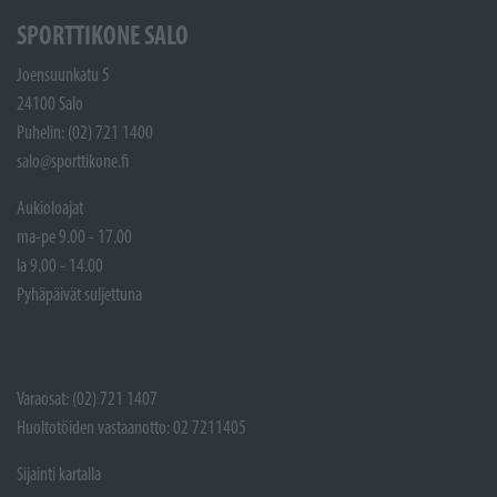
SPORTTIKONE SALO
Joensuunkatu 5
24100 Salo
Puhelin: (02) 721 1400
salo@sporttikone.fi
Aukioloajat
ma-pe 9.00 - 17.00
la 9.00 - 14.00
Pyhäpäivät suljettuna
Varaosat: (02) 721 1407
Huoltotöiden vastaanotto: 02 7211405
Sijainti kartalla