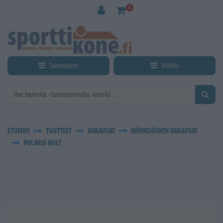
Siirry pääsisältöön
0
Tuotealueet
Valikko
ETUSIVU
TUOTTEET
VARAOSAT
MÖNKIJÖIDEN VARAOSAT
POLARIS BOLT