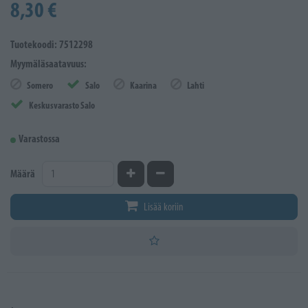
8,30 €
Tuotekoodi: 7512298
Myymäläsaatavuus:
Somero
Salo
Kaarina
Lahti
Keskusvarasto Salo
Varastossa
Kasvata määrää
Vähennä määrää
Määrä
Lisää koriin