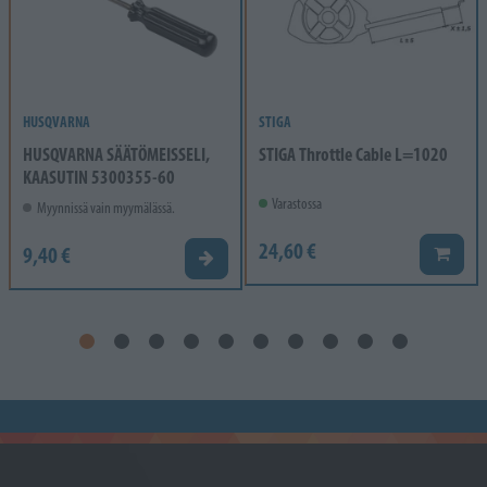
HUSQVARNA
STIGA
HUSQVARNA SÄÄTÖMEISSELI,
STIGA Throttle Cable L=1020
KAASUTIN 5300355-60
Varastossa
Myynnissä vain myymälässä.
24,60 €
9,40 €
Lisää k
Valitse vaihtoehto