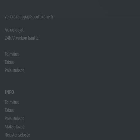
verkkokauppa@sporttikone.fi
Aukioloajat
24h/7 verkon kautta
Toimitus
Takuu
Palautukset
INFO
Toimitus
Takuu
Palautukset
Maksutavat
Rekisteriseloste