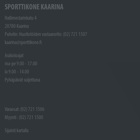
SPORTTIKONE KAARINA
Hallimestarinkatu 4
20780 Kaarina
Puhelin: Huoltotöiden vastaanotto: (02) 721 1507
kaarina@sporttikone.fi
Aukioloajat
ma-pe 9.00 - 17.00
la 9.00 - 14.00
Pyhäpäivät suljettuna
Varaosat: (02) 721 1506
Myynti : (02) 721 1500
Sijainti kartalla