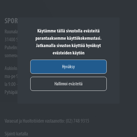
SPORTTIKONE SOMERO
Käytämme tällä sivustolla evästeitä
Ruunalantie 5
parantaaksemme käyttökokemustasi.
31400 Somero
Jatkamalla sivuston käyttöä hyväksyt
Puhelin: (02) 748 9300
evästeiden käytön
somero@sporttikone.fi
Hyväksy
Aukioloajat
ma-pe 9.00 - 17.00
Hallinnoi evästeitä
la 9.00 - 14.00
Pyhäpäivät suljettuna
Varaosat ja Huoltotöiden vastaanotto: (02) 748 9315
Sijainti kartalla