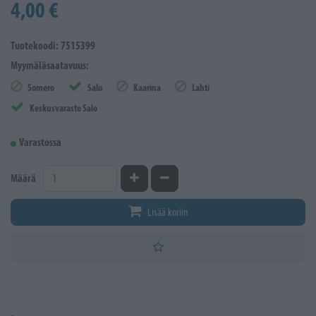
4,00 €
Tuotekoodi: 7515399
Myymäläsaatavuus:
Somero
Salo
Kaarina
Lahti
Keskusvarasto Salo
Varastossa
Kasvata määrää
Vähennä määrää
Määrä
Lisää koriin