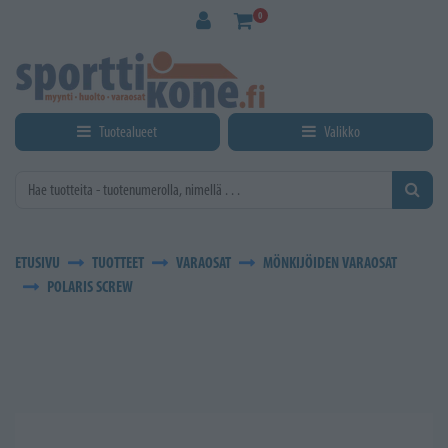
Siirry pääsisältöön
0
Tuotealueet
Valikko
ETUSIVU
TUOTTEET
VARAOSAT
MÖNKIJÖIDEN VARAOSAT
POLARIS SCREW