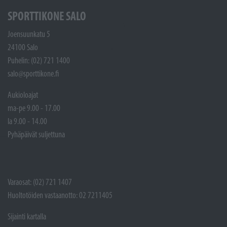
SPORTTIKONE SALO
Joensuunkatu 5
24100 Salo
Puhelin: (02) 721 1400
salo@sporttikone.fi
Aukioloajat
ma-pe 9.00 - 17.00
la 9.00 - 14.00
Pyhäpäivät suljettuna
Varaosat: (02) 721 1407
Huoltotöiden vastaanotto: 02 7211405
Sijainti kartalla