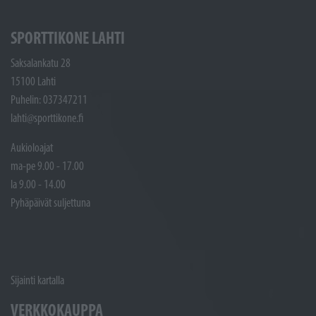
SPORTTIKONE LAHTI
Saksalankatu 28
15100 Lahti
Puhelin: 037347211
lahti@sporttikone.fi
Aukioloajat
ma-pe 9.00 - 17.00
la 9.00 - 14.00
Pyhäpäivät suljettuna
Sijainti kartalla
VERKKOKAUPPA