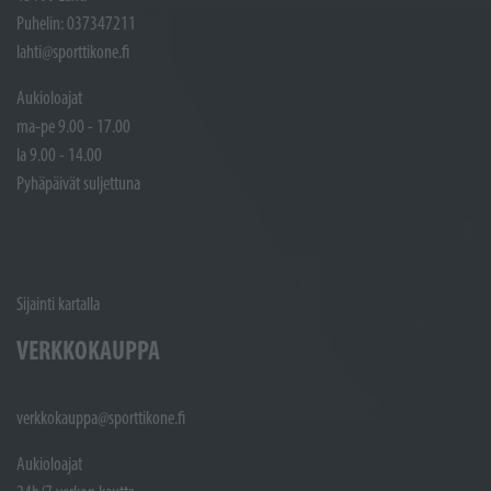
Puhelin: 037347211
lahti@sporttikone.fi
Aukioloajat
ma-pe 9.00 - 17.00
la 9.00 - 14.00
Pyhäpäivät suljettuna
Sijainti kartalla
VERKKOKAUPPA
verkkokauppa@sporttikone.fi
Aukioloajat