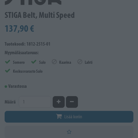
STIGA Belt, Multi Speed
137,90 €
Tuotekoodi: 1812-2515-01
Myymäläsaatavuus:
Somero
Salo
Kaarina
Lahti
Keskusvarasto Salo
Varastossa
Kasvata määrää
Vähennä määrää
Määrä
Lisää koriin