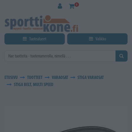
Siirry pääsisältöön
0
Tuotealueet
Valikko
ETUSIVU
TUOTTEET
VARAOSAT
STIGA VARAOSAT
STIGA BELT, MULTI SPEED