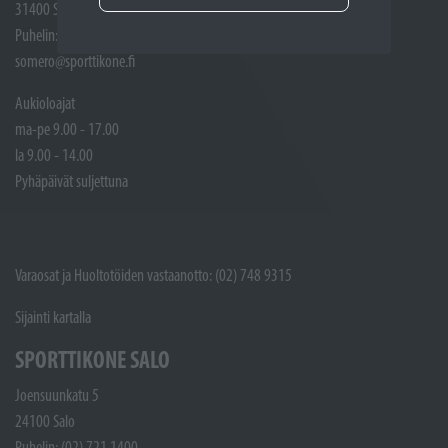
31400 Somero
Puhelin: (02) 748 9300
somero@sporttikone.fi
Aukioloajat
ma-pe 9.00 - 17.00
la 9.00 - 14.00
Pyhäpäivät suljettuna
Varaosat ja Huoltotöiden vastaanotto: (02) 748 9315
Sijainti kartalla
SPORTTIKONE SALO
Joensuunkatu 5
24100 Salo
Puhelin: (02) 721 1400