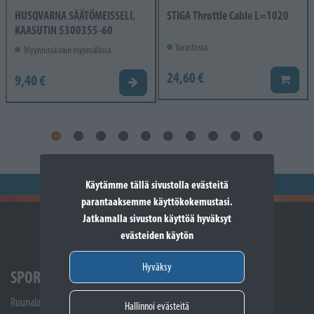
HUSQVARNA SÄÄTÖMEISSELI,
STIGA Throttle Cable L=1020
KAASUTIN 5300355-60
Varastossa
Myynnissä vain myymälässä.
24,60 €
9,40 €
Lisää k
Valitse vaihtoehto
Käytämme tällä sivustolla evästeitä
parantaaksemme käyttökokemustasi.
Jatkamalla sivuston käyttöä hyväksyt
evästeiden käytön
Hyväksy
SPORTTIKONE SOMERO
Ruunalantie 5
Hallinnoi evästeitä