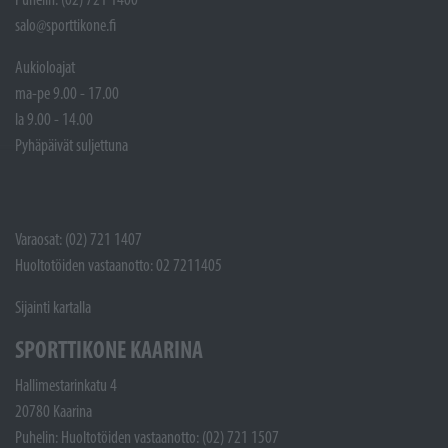
salo@sporttikone.fi
Aukioloajat
ma-pe 9.00 - 17.00
la 9.00 - 14.00
Pyhäpäivät suljettuna
Varaosat: (02) 721 1407
Huoltotöiden vastaanotto: 02 7211405
Sijainti kartalla
SPORTTIKONE KAARINA
Hallimestarinkatu 4
20780 Kaarina
Puhelin: Huoltotöiden vastaanotto: (02) 721 1507