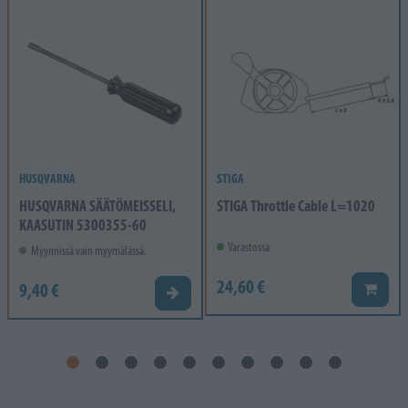
HUSQVARNA
STIGA
HUSQVARNA SÄÄTÖMEISSELI,
STIGA Throttle Cable L=1020
KAASUTIN 5300355-60
Varastossa
Myynnissä vain myymälässä.
24,60 €
9,40 €
Lisää k
Valitse vaihtoehto