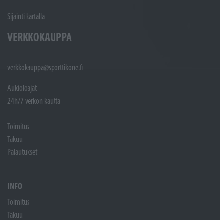
Sijainti kartalla
VERKKOKAUPPA
verkkokauppa@sporttikone.fi
Aukioloajat
24h/7 verkon kautta
Toimitus
Takuu
Palautukset
INFO
Toimitus
Takuu