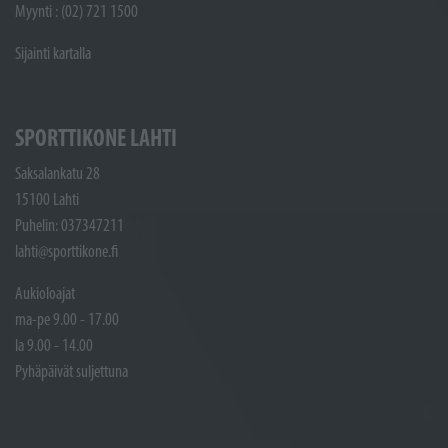
Myynti : (02) 721 1500
Sijainti kartalla
SPORTTIKONE LAHTI
Saksalankatu 28
15100 Lahti
Puhelin: 037347211
lahti@sporttikone.fi
Aukioloajat
ma-pe 9.00 - 17.00
la 9.00 - 14.00
Pyhäpäivät suljettuna