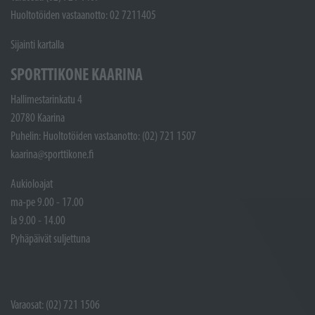
Huoltotöiden vastaanotto: 02 7211405
Sijainti kartalla
SPORTTIKONE KAARINA
Hallimestarinkatu 4
20780 Kaarina
Puhelin: Huoltotöiden vastaanotto: (02) 721 1507
kaarina@sporttikone.fi
Aukioloajat
ma-pe 9.00 - 17.00
la 9.00 - 14.00
Pyhäpäivät suljettuna
Varaosat: (02) 721 1506