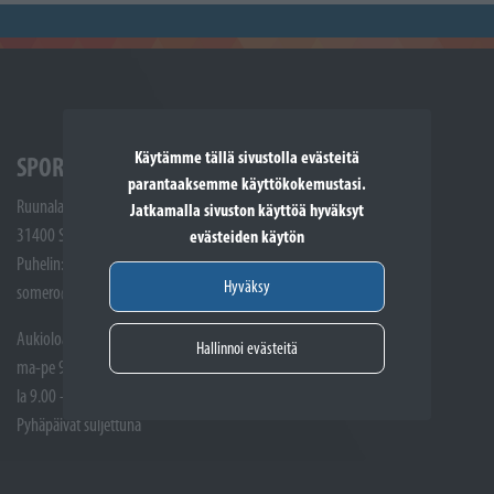
Käytämme tällä sivustolla evästeitä
SPORTTIKONE SOMERO
parantaaksemme käyttökokemustasi.
Ruunalantie 5
Jatkamalla sivuston käyttöä hyväksyt
31400 Somero
evästeiden käytön
Puhelin: (02) 748 9300
Hyväksy
somero@sporttikone.fi
Aukioloajat
Hallinnoi evästeitä
ma-pe 9.00 - 17.00
la 9.00 - 14.00
Pyhäpäivät suljettuna