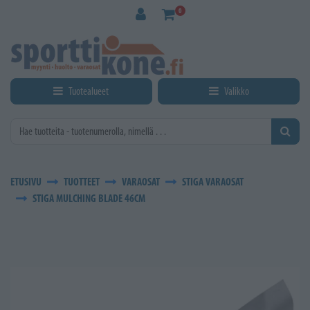
Siirry pääsisältöön
0
Tuotealueet
Valikko
ETUSIVU
TUOTTEET
VARAOSAT
STIGA VARAOSAT
STIGA MULCHING BLADE 46CM