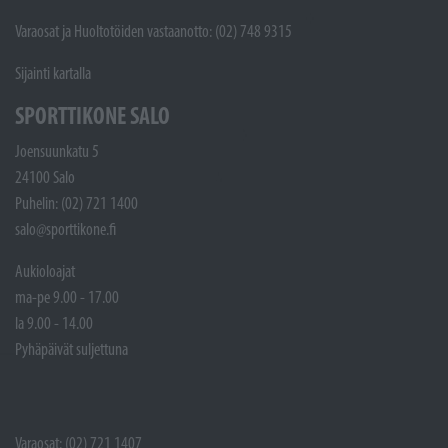
Varaosat ja Huoltotöiden vastaanotto: (02) 748 9315
Sijainti kartalla
SPORTTIKONE SALO
Joensuunkatu 5
24100 Salo
Puhelin: (02) 721 1400
salo@sporttikone.fi
Aukioloajat
ma-pe 9.00 - 17.00
la 9.00 - 14.00
Pyhäpäivät suljettuna
Varaosat: (02) 721 1407