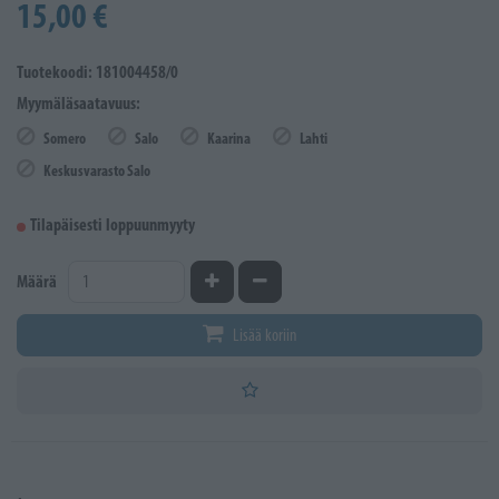
15,00 €
Tuotekoodi: 181004458/0
Myymäläsaatavuus:
Somero
Salo
Kaarina
Lahti
Keskusvarasto Salo
Tilapäisesti loppuunmyyty
Kasvata määrää
Vähennä määrää
Määrä
Lisää koriin