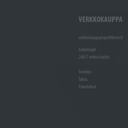
VERKKOKAUPPA
verkkokauppa@sporttikone.fi
Aukioloajat
24h/7 verkon kautta
Toimitus
Takuu
Palautukset