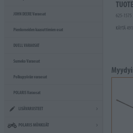
TUOT
JOHN DEERE Varaosat
625-1575 
KÄYTÄ 491
Pienkoneiden kaasuttimien osat
DUELL VARAOSAT
Sumeko Varaosat
Myydyi
Polkupyörän varaosat
POLARIS Varaosat
LISÄVARUSTEET
POLARIS MÖNKIJÄT