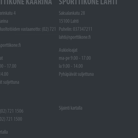
TTIKONE KAARINA
SPORTTIKONE LAHTI
arinkatu 4
Saksalankatu 28
arina
15100 Lahti
Huoltotöiden vastaanotto: (02) 721
Puhelin: 037347211
lahti@sporttikone.fi
porttikone.fi
Aukioloajat
at
ma-pe 9.00 - 17.00
00 - 17.00
la 9.00 - 14.00
 14.00
Pyhäpäivät suljettuna
t suljettuna
Sijainti kartalla
 (02) 721 1506
(02) 721 1500
rtalla