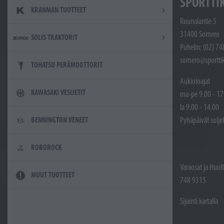
SPORTTI
KRANMAN TUOTTEET
Ruunalantie 5
31400 Somero
SOLIS TRAKTORIT
Puhelin: (02) 7
somero@sporttik
TOHATSU PERÄMOOTTORIT
Aukioloajat
KAWASAKI VESIJETIT
ma-pe 9.00 - 17
la 9.00 - 14.00
Pyhäpäivät sulje
BENNINGTON VENEET
ROBOROCK
Varaosat ja Huol
MUUT TUOTTEET
748 9315
Sijainti kartalla