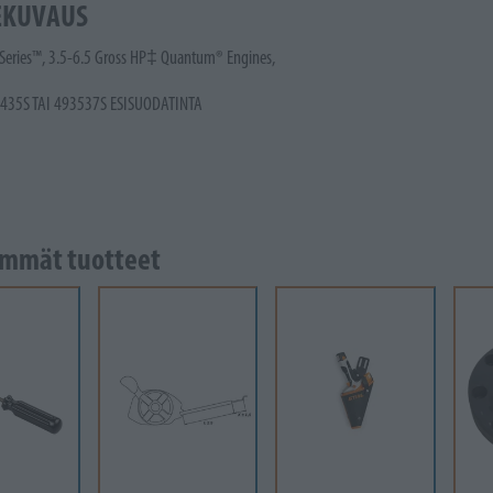
EKUVAUS
Series™, 3.5-6.5 Gross HP‡ Quantum® Engines,
435S TAI 493537S ESISUODATINTA
mmät tuotteet