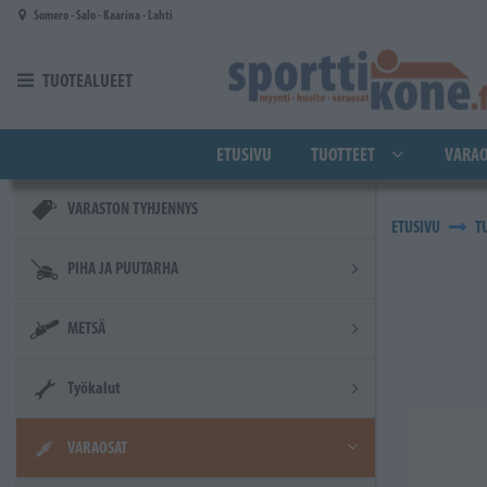
Siirry pääsisältöön
Somero - Salo - Kaarina - Lahti
TUOTEALUEET
ETUSIVU
TUOTTEET
VARAO
VARASTON TYHJENNYS
ETUSIVU
T
PIHA JA PUUTARHA
METSÄ
Työkalut
VARAOSAT