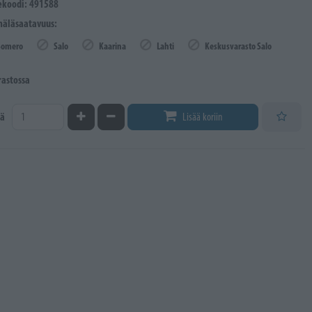
ekoodi: 491588
äläsaatavuus:
Somero
Salo
Kaarina
Lahti
Keskusvarasto Salo
rastossa
Kasvata määrää
Vähennä määrää
ä
Lisää koriin