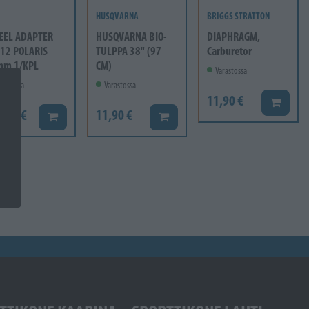
HUSQVARNA
BRIGGS STRATTON
EEL ADAPTER
HUSQVARNA BIO-
DIAPHRAGM,
12 POLARIS
TULPPA 38" (97
Carburetor
mm 1/KPL
CM)
Varastossa
rastossa
Varastossa
11,90 €
Lisää ko
6,60 €
11,90 €
Lisää koriin
Lisää koriin