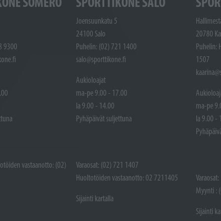
KONE SOMERO
SPORTTIKONE SALO
SPOR
Joensuunkatu 5
Hallimest
24100 Salo
20780 Ka
48 9300
Puhelin: (02) 721 1400
Puhelin: 
one.fi
salo@sporttikone.fi
1507
kaarina@s
Aukioloajat
.00
ma-pe 9.00 - 17.00
Aukioloaj
la 9.00 - 14.00
ma-pe 9.
ttuna
Pyhäpäivät suljettuna
la 9.00 -
Pyhäpäivä
totöiden vastaanotto: (02)
Varaosat: (02) 721 1407
Huoltotöiden vastaanotto: 02 7211405
Varaosat:
Myynti : 
Sijainti kartalla
Sijainti ka