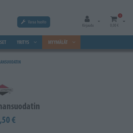
0
Varaa huolto
Avaa kirjautuminen
Avaa os
Kirjaudu
0,00 €
SET
YRITYS
MYYMÄLÄT
MANSUODATIN
mansuodatin
,50 €