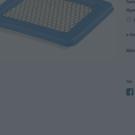
Tuot
Myym
Va
Määr
Jaa