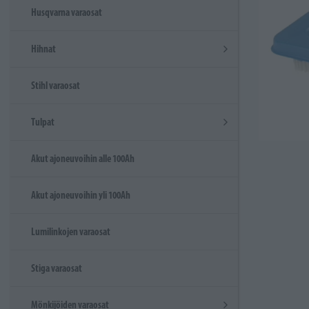
Husqvarna varaosat
Hihnat
Stihl varaosat
Tulpat
Akut ajoneuvoihin alle 100Ah
Akut ajoneuvoihin yli 100Ah
Lumilinkojen varaosat
Stiga varaosat
Mönkijöiden varaosat