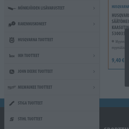
HUSQVARN
MÖNKIJÖIDEN LISÄVARUSTEET
HUSQVAR
SÄÄTÖMEI
RAKENNUSKONEET
KAASUTIN
5300355
HUSQVARNA TUOTTEET
Myynnissä
myymälässä.
IKH TUOTTEET
9,40 €
JOHN DEERE TUOTTEET
MILWAUKEE TUOTTEET
STIGA TUOTTEET
STIHL TUOTTEET