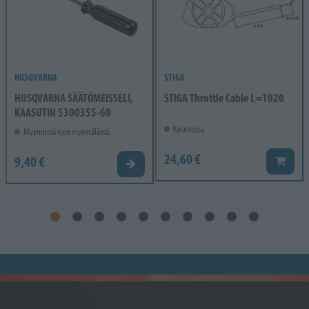
HUSQVARNA
STIGA
HUSQVARNA SÄÄTÖMEISSELI,
STIGA Throttle Cable L=1020
KAASUTIN 5300355-60
Varastossa
Myynnissä vain myymälässä.
24,60 €
9,40 €
Lisää k
Valitse vaihtoehto