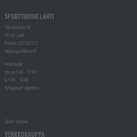
SPORTTIKONE LAHTI
Saksalankatu 28
15100 Lahti
Puhelin: 037347211
lahti@sporttikone.fi
Aukioloajat
ma-pe 9.00 - 17.00
la 9.00 - 14.00
Pyhäpäivät suljettuna
Sijainti kartalla
VERKKOKAUPPA