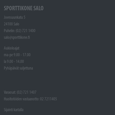
SPORTTIKONE SALO
Joensuunkatu 5
24100 Salo
Puhelin: (02) 721 1400
salo@sporttikone.fi
Aukioloajat
ma-pe 9.00 - 17.00
la 9.00 - 14.00
Pyhäpäivät suljettuna
Varaosat: (02) 721 1407
Huoltotöiden vastaanotto: 02 7211405
Sijainti kartalla