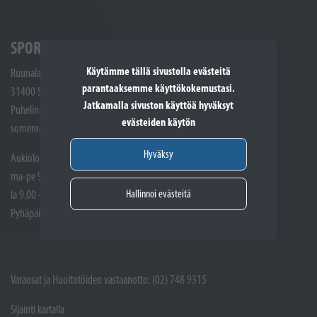
SPORTTIKONE SOMERO
Käytämme tällä sivustolla evästeitä
Ruunalantie 5
parantaaksemme käyttökokemustasi.
31400 Somero
Jatkamalla sivuston käyttöä hyväksyt
Puhelin: (02) 748 9300
evästeiden käytön
somero@sporttikone.fi
Hyväksy
Aukioloajat
ma-pe 9.00 - 17.00
Hallinnoi evästeitä
la 9.00 - 14.00
Pyhäpäivät suljettuna
Varaosat ja Huoltotöiden vastaanotto: (02) 748 9315
Sijainti kartalla