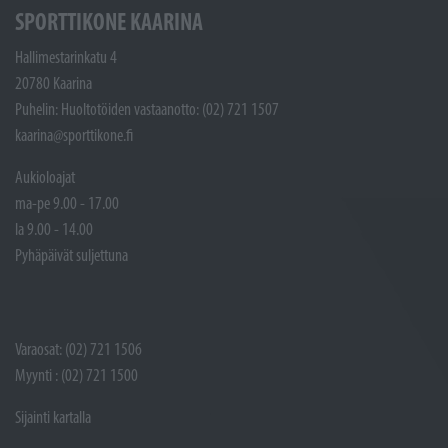
SPORTTIKONE KAARINA
Hallimestarinkatu 4
20780 Kaarina
Puhelin: Huoltotöiden vastaanotto: (02) 721 1507
kaarina@sporttikone.fi
Aukioloajat
ma-pe 9.00 - 17.00
la 9.00 - 14.00
Pyhäpäivät suljettuna
Varaosat: (02) 721 1506
Myynti : (02) 721 1500
Sijainti kartalla