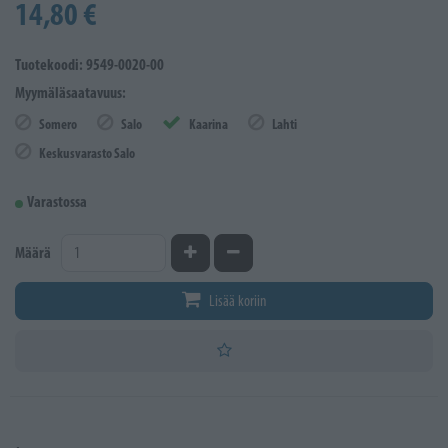
14,80 €
Tuotekoodi: 9549-0020-00
Myymäläsaatavuus:
Somero
Salo
Kaarina
Lahti
Keskusvarasto Salo
Varastossa
Kasvata määrää
Vähennä määrää
Määrä
Lisää koriin