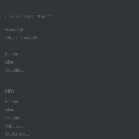
verkkokauppa@sporttikone.fi
Aukioloajat
24h/7 verkon kautta
Toimitus
Takuu
Palautukset
INFO
Toimitus
Takuu
Palautukset
Maksutavat
Rekisteriseloste