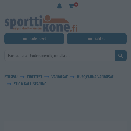
Siirry pääsisältöön
0
Tuotealueet
Valikko
ETUSIVU
TUOTTEET
VARAOSAT
HUSQVARNA VARAOSAT
STIGA BALL BEARING