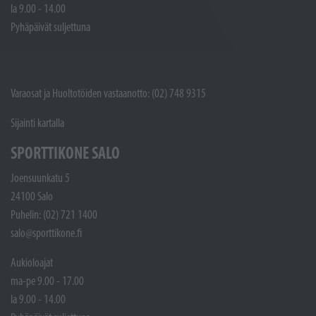
la 9.00 - 14.00
Pyhäpäivät suljettuna
Varaosat ja Huoltotöiden vastaanotto: (02) 748 9315
Sijainti kartalla
SPORTTIKONE SALO
Joensuunkatu 5
24100 Salo
Puhelin: (02) 721 1400
salo@sporttikone.fi
Aukioloajat
ma-pe 9.00 - 17.00
la 9.00 - 14.00