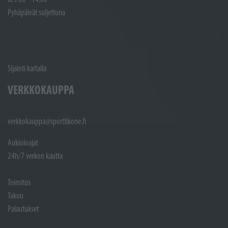
Pyhäpäivät suljettuna
Sijainti kartalla
VERKKOKAUPPA
verkkokauppa@sporttikone.fi
Aukioloajat
24h/7 verkon kautta
Toimitus
Takuu
Palautukset