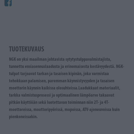
TUOTEKUVAUS
NGK on yksi maailman johtavista sytytystulppavalmistajista,
tunnettu ensiasennuslaadusta ja erinomaisesta kestävyydestä. NGK-
tulpat tarjoavat tarkan ja tasaisen kipinän, joka varmistaa
tehokkaan palamisen, paremman käynnistyvyyden ja tasaisen
moottorin käynnin kaikissa olosuhteissa.Laadukkaat materiaalit,
tarkka valmistusprosessi ja optimaalinen lämpöarvo takaavat
pitkän käyttöiän sekä luotettavan toiminnan niin 2T- ja 4T-
moottoreissa, moottoripyörissä, mopoissa, ATV-ajoneuvoissa kuin
pienkoneissakin.