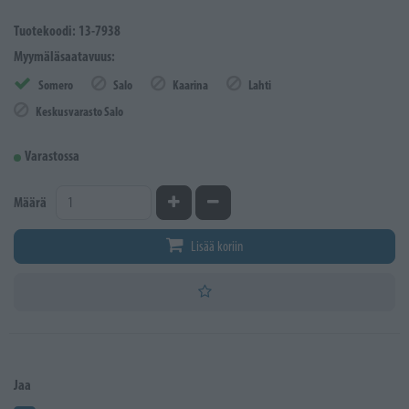
Tuotekoodi: 13-7938
Myymäläsaatavuus:
Somero
Salo
Kaarina
Lahti
Keskusvarasto Salo
Varastossa
Kasvata määrää
Vähennä määrää
Määrä
Lisää koriin
Jaa