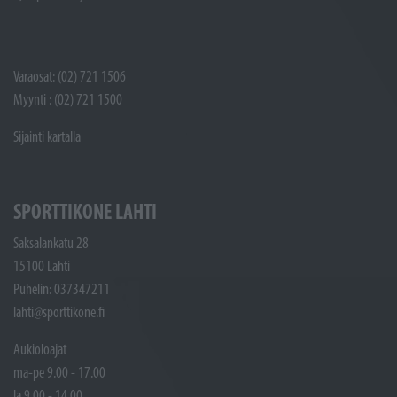
Varaosat: (02) 721 1506
Myynti : (02) 721 1500
Sijainti kartalla
SPORTTIKONE LAHTI
Saksalankatu 28
15100 Lahti
Puhelin: 037347211
lahti@sporttikone.fi
Aukioloajat
ma-pe 9.00 - 17.00
la 9.00 - 14.00