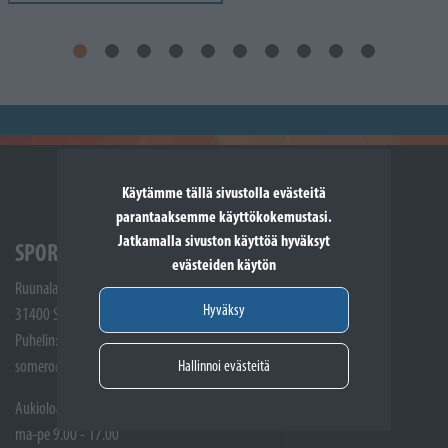
Käytämme tällä sivustolla evästeitä
parantaaksemme käyttökokemustasi.
Jatkamalla sivuston käyttöä hyväksyt
SPORTTIKONE SOMERO
evästeiden käytön
Ruunalantie 5
Hyväksy
31400 Somero
Puhelin: (02) 748 9300
Hallinnoi evästeitä
somero@sporttikone.fi
Aukioloajat
ma-pe 9.00 - 17.00