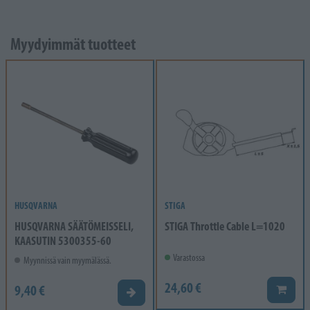
Myydyimmät tuotteet
HUSQVARNA
STIGA
HUSQVARNA SÄÄTÖMEISSELI,
STIGA Throttle Cable L=1020
KAASUTIN 5300355-60
Varastossa
Myynnissä vain myymälässä.
24,60 €
9,40 €
Lisää k
Valitse vaihtoehto