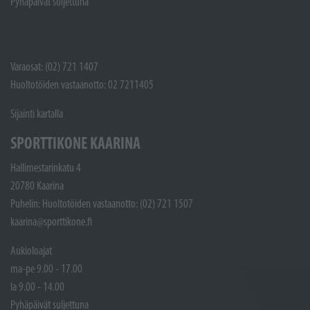
Pyhäpäivät suljettuna
Varaosat: (02) 721 1407
Huoltotöiden vastaanotto: 02 7211405
Sijainti kartalla
SPORTTIKONE KAARINA
Hallimestarinkatu 4
20780 Kaarina
Puhelin: Huoltotöiden vastaanotto: (02) 721 1507
kaarina@sporttikone.fi
Aukioloajat
ma-pe 9.00 - 17.00
la 9.00 - 14.00
Pyhäpäivät suljettuna