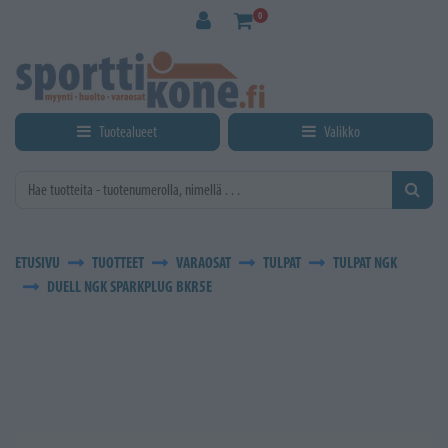
Siirry pääsisältöön
0
Tuotealueet
Valikko
ETUSIVU
TUOTTEET
VARAOSAT
TULPAT
TULPAT NGK
DUELL NGK SPARKPLUG BKR5E