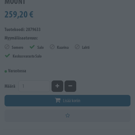
MOUNT
259,20 €
Tuotekoodi: 2879633
Myymäläsaatavuus:
Somero
Salo
Kaarina
Lahti
Keskusvarasto Salo
Varastossa
Kasvata määrää
Vähennä määrää
Määrä
Lisää koriin