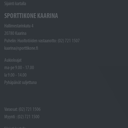
Sijainti kartalla
SPORTTIKONE KAARINA
Hallimestarinkatu 4
20780 Kaarina
Puhelin: Huoltotöiden vastaanotto: (02) 721 1507
kaarina@sporttikone.fi
Aukioloajat
ma-pe 9.00 - 17.00
la 9.00 - 14.00
Pyhäpäivät suljettuna
Varaosat: (02) 721 1506
Myynti : (02) 721 1500