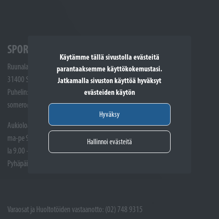
SPORTTIKONE SOMERO
Käytämme tällä sivustolla evästeitä
Ruunalantie 5
parantaaksemme käyttökokemustasi.
31400 Somero
Jatkamalla sivuston käyttöä hyväksyt
Puhelin: (02) 748 9300
evästeiden käytön
somero@sporttikone.fi
Hyväksy
Aukioloajat
ma-pe 9.00 - 17.00
Hallinnoi evästeitä
la 9.00 - 14.00
Pyhäpäivät suljettuna
Varaosat ja Huoltotöiden vastaanotto: (02) 748 9315