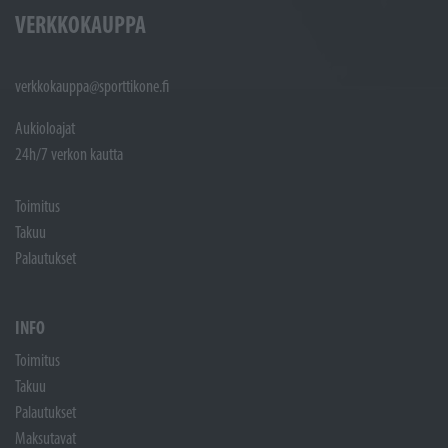
VERKKOKAUPPA
verkkokauppa@sporttikone.fi
Aukioloajat
24h/7 verkon kautta
Toimitus
Takuu
Palautukset
INFO
Toimitus
Takuu
Palautukset
Maksutavat