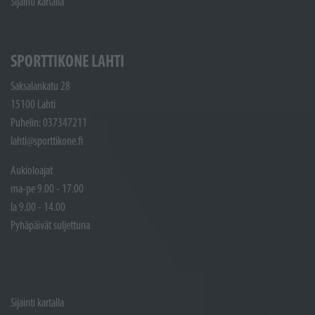
Sijainti kartalla
SPORTTIKONE LAHTI
Saksalankatu 28
15100 Lahti
Puhelin: 037347211
lahti@sporttikone.fi
Aukioloajat
ma-pe 9.00 - 17.00
la 9.00 - 14.00
Pyhäpäivät suljettuna
Sijainti kartalla