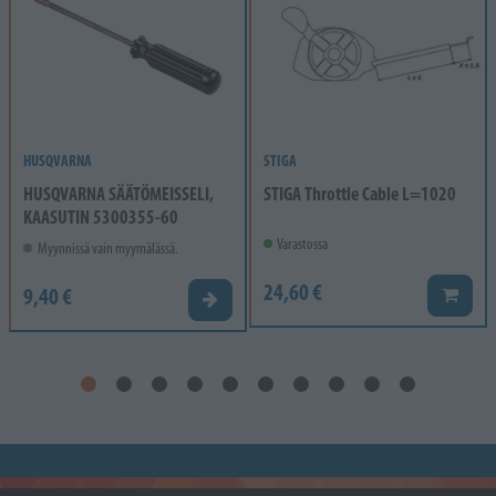
HUSQVARNA
STIGA
HUSQVARNA SÄÄTÖMEISSELI,
STIGA Throttle Cable L=1020
KAASUTIN 5300355-60
Varastossa
Myynnissä vain myymälässä.
24,60 €
9,40 €
Lisää k
Valitse vaihtoehto