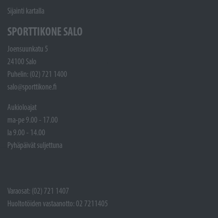
Sijainti kartalla
SPORTTIKONE SALO
Joensuunkatu 5
24100 Salo
Puhelin: (02) 721 1400
salo@sporttikone.fi
Aukioloajat
ma-pe 9.00 - 17.00
la 9.00 - 14.00
Pyhäpäivät suljettuna
Varaosat: (02) 721 1407
Huoltotöiden vastaanotto: 02 7211405