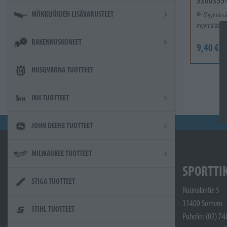
5300355
MÖNKIJÖIDEN LISÄVARUSTEET
Myynnissä
myymälässä.
RAKENNUSKONEET
9,40 €
HUSQVARNA TUOTTEET
IKH TUOTTEET
JOHN DEERE TUOTTEET
MILWAUKEE TUOTTEET
SPORTTI
STIGA TUOTTEET
Ruunalantie 5
31400 Somero
STIHL TUOTTEET
Puhelin: (02) 7