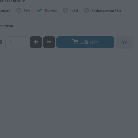
äläsaatavuus:
Somero
Salo
Kaarina
Lahti
Keskusvarasto Salo
rastossa
Kasvata määrää
Vähennä määrää
ä
Lisää koriin