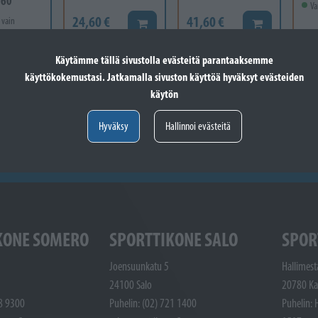
-60
Va
24,60 €
41,60 €
 vain
Lisää koriin
Lisää koriin
12
Käytämme tällä sivustolla evästeitä parantaaksemme
Valitse vaihtoehto
käyttökokemustasi. Jatkamalla sivuston käyttöä hyväksyt evästeiden
käytön
Hyväksy
Hallinnoi evästeitä
KONE SOMERO
SPORTTIKONE SALO
SPOR
Joensuunkatu 5
Hallimest
24100 Salo
20780 Ka
48 9300
Puhelin: (02) 721 1400
Puhelin: 