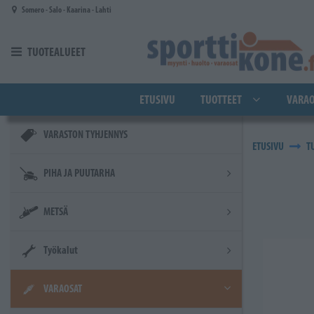
Siirry pääsisältöön
Somero - Salo - Kaarina - Lahti
TUOTEALUEET
ETUSIVU
TUOTTEET
VARAO
VARASTON TYHJENNYS
ETUSIVU
T
PIHA JA PUUTARHA
METSÄ
Työkalut
VARAOSAT