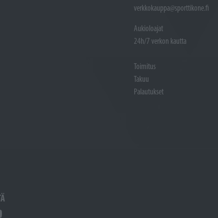
verkkokauppa@sporttikone.fi
Aukioloajat
24h/7 verkon kautta
Toimitus
Takuu
Palautukset
TÄ