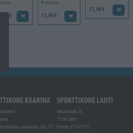
rastossa
Varastossa
11,90 €
Lisää ko
6,60 €
11,90 €
Lisää koriin
Lisää koriin
TTIKONE KAARINA
SPORTTIKONE LAHTI
arinkatu 4
Saksalankatu 28
arina
15100 Lahti
Huoltotöiden vastaanotto: (02) 721
Puhelin: 037347211