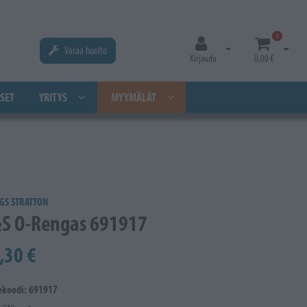
0
Varaa huolto
Avaa kirjautuminen
Avaa os
Kirjaudu
0,00 €
SET
YRITYS
MYYMÄLÄT
GS STRATTON
S O-Rengas 691917
,30 €
ekoodi: 691917