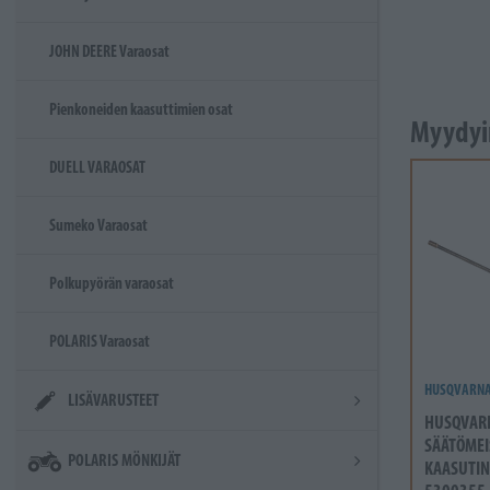
JOHN DEERE Varaosat
Pienkoneiden kaasuttimien osat
Myydyi
DUELL VARAOSAT
Sumeko Varaosat
Polkupyörän varaosat
POLARIS Varaosat
HUSQVARN
LISÄVARUSTEET
HUSQVAR
SÄÄTÖMEI
POLARIS MÖNKIJÄT
KAASUTIN