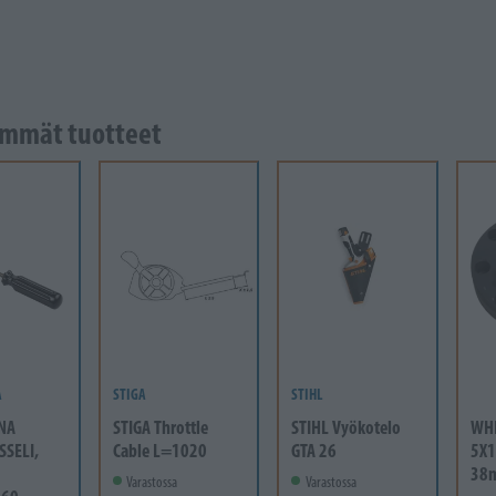
mmät tuotteet
A
STIGA
STIHL
NA
STIGA Throttle
STIHL Vyökotelo
WH
SSELI,
Cable L=1020
GTA 26
5X1
38
Varastossa
Varastossa