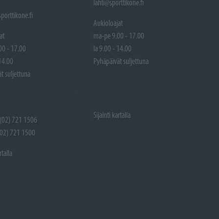
lahti@sporttikone.fi
porttikone.fi
Aukioloajat
at
ma-pe 9.00 - 17.00
00 - 17.00
la 9.00 - 14.00
 14.00
Pyhäpäivät suljettuna
t suljettuna
Sijainti kartalla
 (02) 721 1506
(02) 721 1500
rtalla