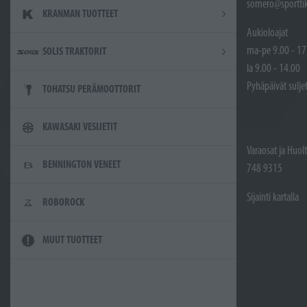
somero@sporttik
KRANMAN TUOTTEET
Aukioloajat
ma-pe 9.00 - 17
SOLIS TRAKTORIT
la 9.00 - 14.00
Pyhäpäivät sulje
TOHATSU PERÄMOOTTORIT
KAWASAKI VESIJETIT
Varaosat ja Huol
BENNINGTON VENEET
748 9315
Sijainti kartalla
ROBOROCK
MUUT TUOTTEET