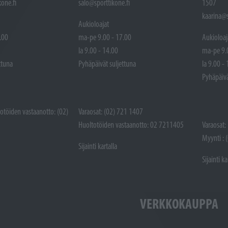
one.fi
salo@sporttikone.fi
1507
kaarina@s
Aukioloajat
.00
ma-pe 9.00 - 17.00
Aukioloaj
la 9.00 - 14.00
ma-pe 9.
ttuna
Pyhäpäivät suljettuna
la 9.00 -
Pyhäpäivä
totöiden vastaanotto: (02)
Varaosat: (02) 721 1407
Huoltotöiden vastaanotto: 02 7211405
Varaosat:
Myynti : 
Sijainti kartalla
Sijainti ka
VERKKOKAUPPA