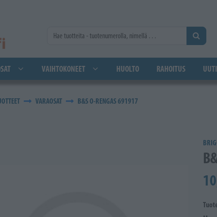
SAT
VAIHTOKONEET
HUOLTO
RAHOITUS
UUTI
UOTTEET
VARAOSAT
B&S O-RENGAS 691917
BRIG
B&
10
Tuot