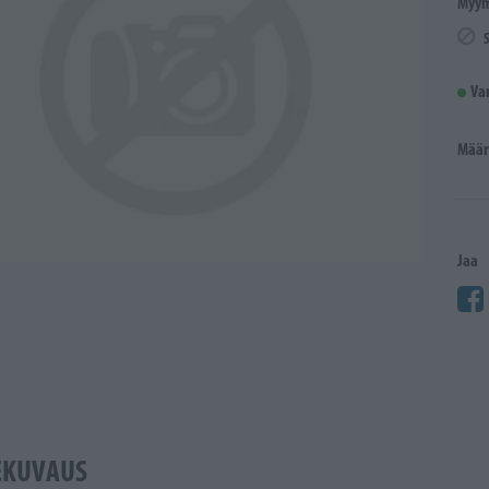
Myym
Va
Määr
Jaa
EKUVAUS