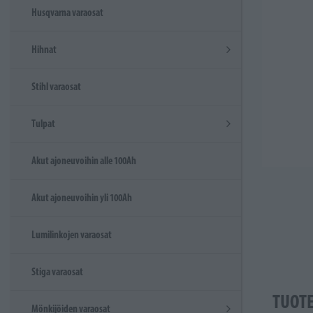
Husqvarna varaosat
Hihnat
Stihl varaosat
Tulpat
Akut ajoneuvoihin alle 100Ah
Akut ajoneuvoihin yli 100Ah
Lumilinkojen varaosat
Stiga varaosat
TUOT
Mönkijöiden varaosat