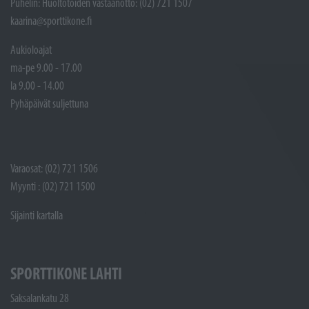
Puhelin: Huoltotöiden vastaanotto: (02) 721 1507
kaarina@sporttikone.fi
Aukioloajat
ma-pe 9.00 - 17.00
la 9.00 - 14.00
Pyhäpäivät suljettuna
Varaosat: (02) 721 1506
Myynti : (02) 721 1500
Sijainti kartalla
SPORTTIKONE LAHTI
Saksalankatu 28