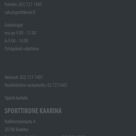
Puhelin: (02) 721 1400
salo@sporttikone.fi
Aukioloajat
ma-pe 9.00 - 17.00
la 9.00 - 14.00
Pyhäpäivät suljettuna
Varaosat: (02) 721 1407
Huoltotöiden vastaanotto: 02 7211405
Sijainti kartalla
SPORTTIKONE KAARINA
Hallimestarinkatu 4
20780 Kaarina