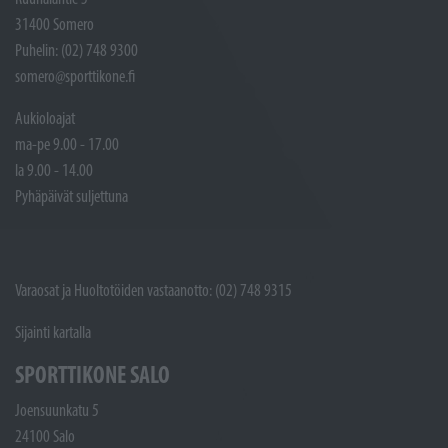
31400 Somero
Puhelin: (02) 748 9300
somero@sporttikone.fi
Aukioloajat
ma-pe 9.00 - 17.00
la 9.00 - 14.00
Pyhäpäivät suljettuna
Varaosat ja Huoltotöiden vastaanotto: (02) 748 9315
Sijainti kartalla
SPORTTIKONE SALO
Joensuunkatu 5
24100 Salo