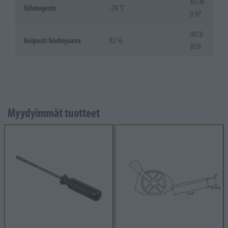
ASTM
Jähmepiste
-24 °C
D 97
OECD
Helposti biohajoava
82 %
301F
Myydyimmät tuotteet