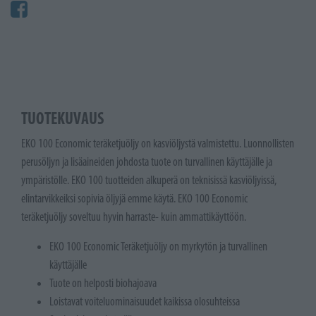
TUOTEKUVAUS
EKO 100 Economic teräketjuöljy on kasviöljystä valmistettu. Luonnollisten
perusöljyn ja lisäaineiden johdosta tuote on turvallinen käyttäjälle ja
ympäristölle. EKO 100 tuotteiden alkuperä on teknisissä kasviöljyissä,
elintarvikkeiksi sopivia öljyjä emme käytä. EKO 100 Economic
teräketjuöljy soveltuu hyvin harraste- kuin ammattikäyttöön.
EKO 100 Economic Teräketjuöljy on myrkytön ja turvallinen
käyttäjälle
Tuote on helposti biohajoava
Loistavat voiteluominaisuudet kaikissa olosuhteissa