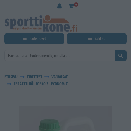
Siirry pääsisältöön
0
Tuotealueet
Valikko
ETUSIVU
TUOTTEET
VARAOSAT
TERÄKETJUÖLJY EKO 3L ECONOMIC