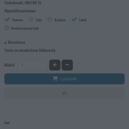
Tuotekoodi: EKO100 3L
Myymäläsaatavuus:
Somero
Salo
Kaarina
Lahti
Keskusvarasto Salo
Varastossa
Tuote on noudettava liikkeestä.
Kasvata määrää
Vähennä määrää
Määrä
Lisää koriin
Jaa