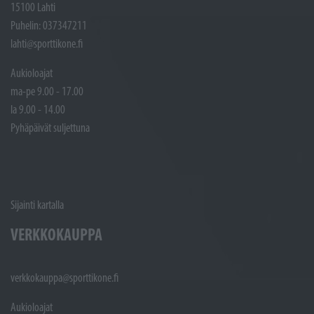
15100 Lahti
Puhelin: 037347211
lahti@sporttikone.fi
Aukioloajat
ma-pe 9.00 - 17.00
la 9.00 - 14.00
Pyhäpäivät suljettuna
Sijainti kartalla
VERKKOKAUPPA
verkkokauppa@sporttikone.fi
Aukioloajat