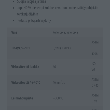
Suojaa laippaa ja terää
Jopa 40 % pienempi kulutus verrattuna mineraaliöljypohjaisiin
teräketjuöljyihin
Testattu ja laajasti käytetty
Väri
Kellertävä, vihertävä
ASTM
Tiheys /+20°C
0,920 (+20 °C)
D
1298
ISO
Viskositeetti luokka
46
VG
ASTM
Viskositeetti / +40°C
46 mm²/s
D 445
ASTM
Leimahduspiste
+300 °C
D 92