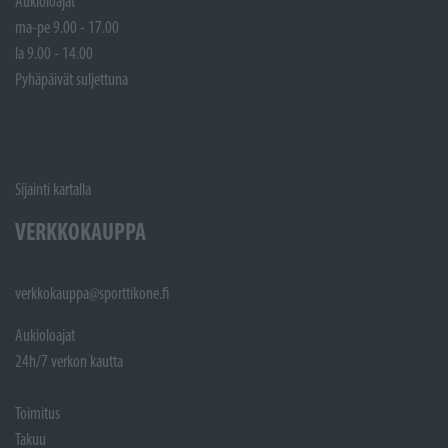
Aukioloajat
ma-pe 9.00 - 17.00
la 9.00 - 14.00
Pyhäpäivät suljettuna
Sijainti kartalla
VERKKOKAUPPA
verkkokauppa@sporttikone.fi
Aukioloajat
24h/7 verkon kautta
Toimitus
Takuu