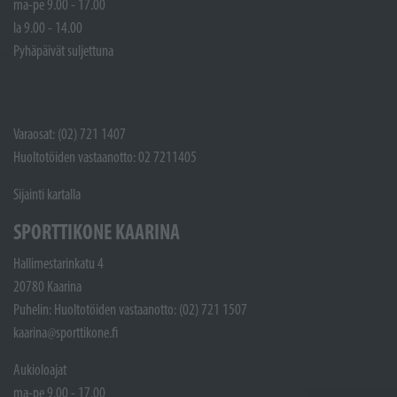
ma-pe 9.00 - 17.00
la 9.00 - 14.00
Pyhäpäivät suljettuna
Varaosat: (02) 721 1407
Huoltotöiden vastaanotto: 02 7211405
Sijainti kartalla
SPORTTIKONE KAARINA
Hallimestarinkatu 4
20780 Kaarina
Puhelin: Huoltotöiden vastaanotto: (02) 721 1507
kaarina@sporttikone.fi
Aukioloajat
ma-pe 9.00 - 17.00