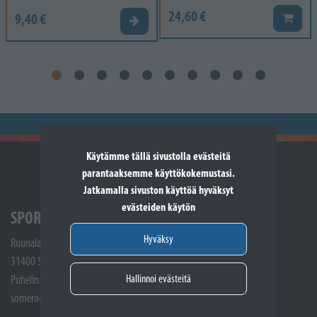
24,60 €
9,40 €
Lisää k
Valitse vaihtoehto
Käytämme tällä sivustolla evästeitä
parantaaksemme käyttökokemustasi.
Jatkamalla sivuston käyttöä hyväksyt
evästeiden käytön
SPORTTIKONE SOMERO
Hyväksy
Ruunalantie 5
31400 Somero
Hallinnoi evästeitä
Puhelin: (02) 748 9300
somero@sporttikone.fi