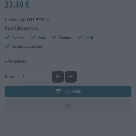
23,30 €
Tuotekoodi: 1111-9120-01
Myymäläsaatavuus:
Somero
Salo
Kaarina
Lahti
Keskusvarasto Salo
Varastossa
Kasvata määrää
Vähennä määrää
Määrä
Lisää koriin