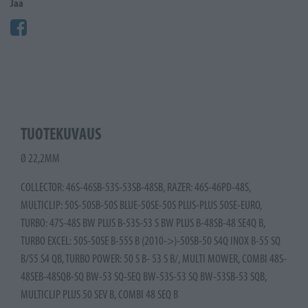
Jaa
TUOTEKUVAUS
Ø 22,2MM
COLLECTOR: 46S-46SB-53S-53SB-48SB, RAZER: 46S-46PD-48S,
MULTICLIP: 50S-50SB-50S BLUE-50SE-50S PLUS-PLUS 50SE-EURO,
TURBO: 47S-48S BW PLUS B-53S-53 S BW PLUS B-48SB-48 SE4Q B,
TURBO EXCEL: 50S-50SE B-55S B (2010->)-50SB-50 S4Q INOX B-55 SQ
B/55 S4 QB, TURBO POWER: 50 S B- 53 S B/, MULTI MOWER, COMBI 48S-
48SEB-48SQB-SQ BW-53 SQ-SEQ BW-53S-53 SQ BW-53SB-53 SQB,
MULTICLIP PLUS 50 SEV B, COMBI 48 SEQ B