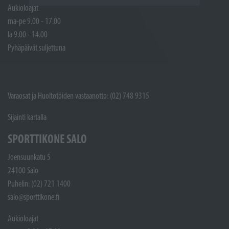
Aukioloajat
ma-pe 9.00 - 17.00
la 9.00 - 14.00
Pyhäpäivät suljettuna
Varaosat ja Huoltotöiden vastaanotto: (02) 748 9315
Sijainti kartalla
SPORTTIKONE SALO
Joensuunkatu 5
24100 Salo
Puhelin: (02) 721 1400
salo@sporttikone.fi
Aukioloajat