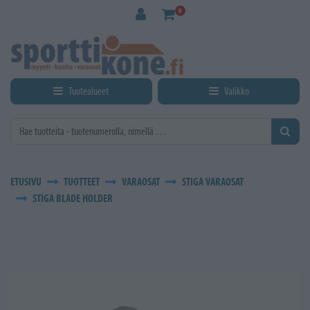
Siirry pääsisältöön
0
Tuotealueet
Valikko
ETUSIVU
TUOTTEET
VARAOSAT
STIGA VARAOSAT
STIGA BLADE HOLDER