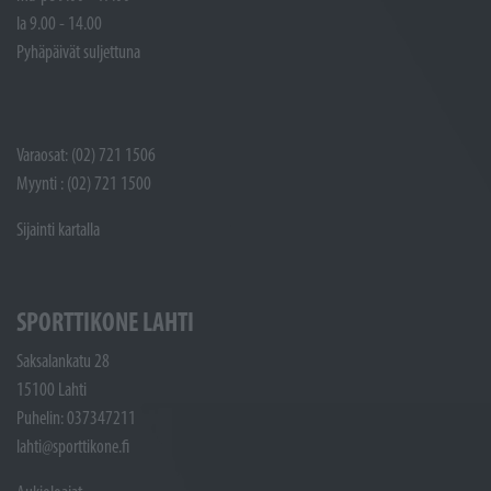
la 9.00 - 14.00
Pyhäpäivät suljettuna
Varaosat: (02) 721 1506
Myynti : (02) 721 1500
Sijainti kartalla
SPORTTIKONE LAHTI
Saksalankatu 28
15100 Lahti
Puhelin: 037347211
lahti@sporttikone.fi