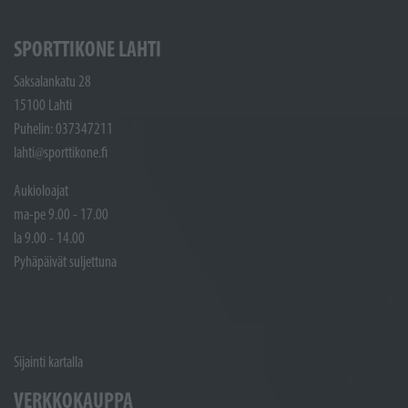
SPORTTIKONE LAHTI
Saksalankatu 28
15100 Lahti
Puhelin: 037347211
lahti@sporttikone.fi
Aukioloajat
ma-pe 9.00 - 17.00
la 9.00 - 14.00
Pyhäpäivät suljettuna
Sijainti kartalla
VERKKOKAUPPA