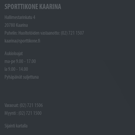
SPORTTIKONE KAARINA
Hallimestarinkatu 4
20780 Kaarina
Puhelin: Huoltotöiden vastaanotto: (02) 721 1507
kaarina@sporttikone.fi
Aukioloajat
ma-pe 9.00 - 17.00
la 9.00 - 14.00
Pyhäpäivät suljettuna
Varaosat: (02) 721 1506
Myynti : (02) 721 1500
Sijainti kartalla