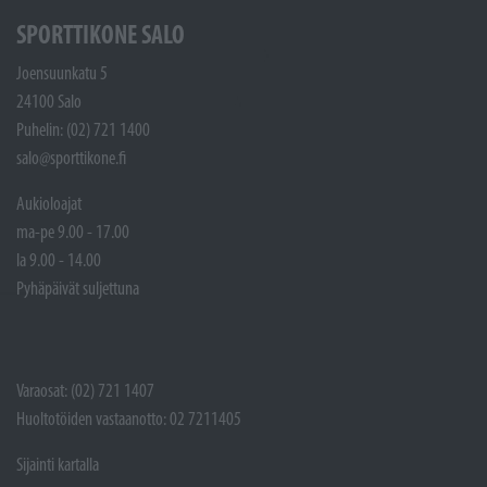
SPORTTIKONE SALO
Joensuunkatu 5
24100 Salo
Puhelin: (02) 721 1400
salo@sporttikone.fi
Aukioloajat
ma-pe 9.00 - 17.00
la 9.00 - 14.00
Pyhäpäivät suljettuna
Varaosat: (02) 721 1407
Huoltotöiden vastaanotto: 02 7211405
Sijainti kartalla