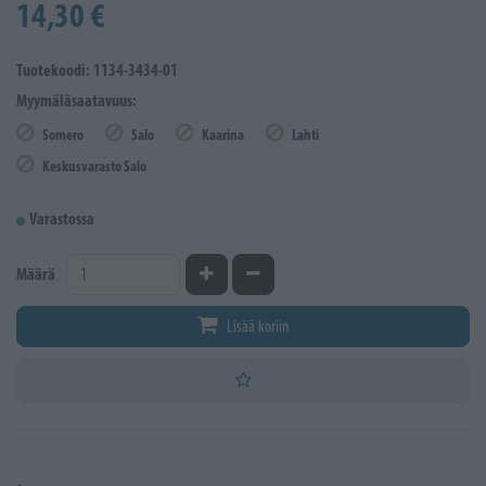
14,30 €
Tuotekoodi: 1134-3434-01
Myymäläsaatavuus:
Somero
Salo
Kaarina
Lahti
Keskusvarasto Salo
Varastossa
Kasvata määrää
Vähennä määrää
Määrä
Lisää koriin