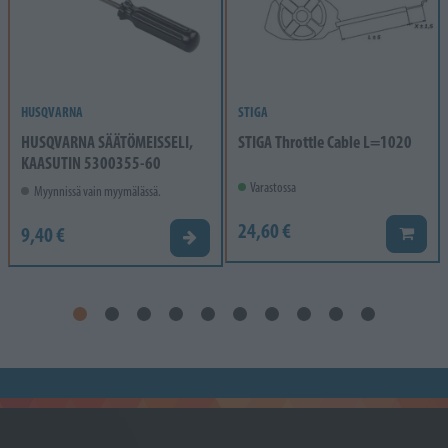
HUSQVARNA
STIGA
HUSQVARNA SÄÄTÖMEISSELI,
STIGA Throttle Cable L=1020
KAASUTIN 5300355-60
Varastossa
Myynnissä vain myymälässä.
24,60 €
9,40 €
Lisää k
Valitse vaihtoehto