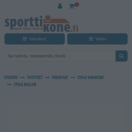
Siirry pääsisältöön
0
Tuotealueet
Valikko
ETUSIVU
TUOTTEET
VARAOSAT
STIGA VARAOSAT
STIGA ROLLER