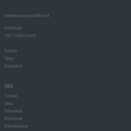
verkkokauppa@sporttikone.fi
Aukioloajat
24h/7 verkon kautta
Toimitus
Takuu
Palautukset
INFO
Toimitus
Takuu
Palautukset
Maksutavat
Rekisteriseloste