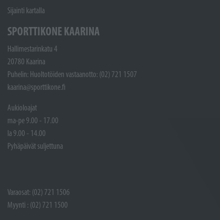
Sijainti kartalla
SPORTTIKONE KAARINA
Hallimestarinkatu 4
20780 Kaarina
Puhelin: Huoltotöiden vastaanotto: (02) 721 1507
kaarina@sporttikone.fi
Aukioloajat
ma-pe 9.00 - 17.00
la 9.00 - 14.00
Pyhäpäivät suljettuna
Varaosat: (02) 721 1506
Myynti : (02) 721 1500