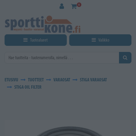
Siirry pääsisältöön
0
Tuotealueet
Valikko
ETUSIVU
TUOTTEET
VARAOSAT
STIGA VARAOSAT
STIGA OIL FILTER