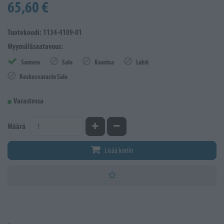
65,60 €
Tuotekoodi: 1134-4109-01
Myymäläsaatavuus:
Somero
Salo
Kaarina
Lahti
Keskusvarasto Salo
Varastossa
Kasvata määrää
Vähennä määrää
Määrä
Lisää koriin