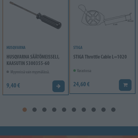
HUSQVARNA
STIGA
HUSQVARNA SÄÄTÖMEISSELI,
STIGA Throttle Cable L=1020
KAASUTIN 5300355-60
Varastossa
Myynnissä vain myymälässä.
24,60 €
9,40 €
Lisää k
Valitse vaihtoehto