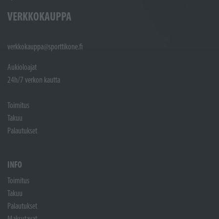
VERKKOKAUPPA
verkkokauppa@sporttikone.fi
Aukioloajat
24h/7 verkon kautta
Toimitus
Takuu
Palautukset
INFO
Toimitus
Takuu
Palautukset
Maksutavat