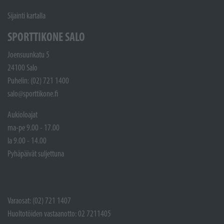
Sijainti kartalla
SPORTTIKONE SALO
Joensuunkatu 5
24100 Salo
Puhelin: (02) 721 1400
salo@sporttikone.fi
Aukioloajat
ma-pe 9.00 - 17.00
la 9.00 - 14.00
Pyhäpäivät suljettuna
Varaosat: (02) 721 1407
Huoltotöiden vastaanotto: 02 7211405