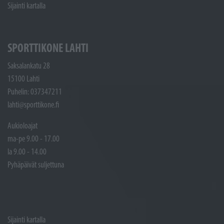
Sijainti kartalla
SPORTTIKONE LAHTI
Saksalankatu 28
15100 Lahti
Puhelin: 037347211
lahti@sporttikone.fi
Aukioloajat
ma-pe 9.00 - 17.00
la 9.00 - 14.00
Pyhäpäivät suljettuna
Sijainti kartalla