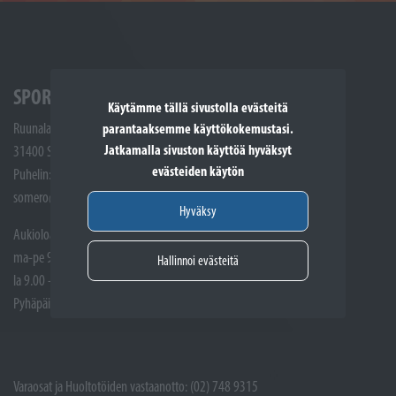
SPORTTIKONE SOMERO
Käytämme tällä sivustolla evästeitä
Ruunalantie 5
parantaaksemme käyttökokemustasi.
Jatkamalla sivuston käyttöä hyväksyt
31400 Somero
evästeiden käytön
Puhelin: (02) 748 9300
somero@sporttikone.fi
Hyväksy
Aukioloajat
ma-pe 9.00 - 17.00
Hallinnoi evästeitä
la 9.00 - 14.00
Pyhäpäivät suljettuna
Varaosat ja Huoltotöiden vastaanotto: (02) 748 9315