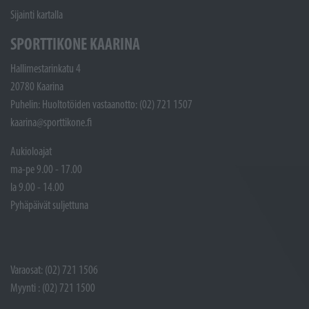
Sijainti kartalla
SPORTTIKONE KAARINA
Hallimestarinkatu 4
20780 Kaarina
Puhelin: Huoltotöiden vastaanotto: (02) 721 1507
kaarina@sporttikone.fi
Aukioloajat
ma-pe 9.00 - 17.00
la 9.00 - 14.00
Pyhäpäivät suljettuna
Varaosat: (02) 721 1506
Myynti : (02) 721 1500