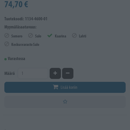
74,70 €
Tuotekoodi: 1134-4600-01
Myymäläsaatavuus:
Somero
Salo
Kaarina
Lahti
Keskusvarasto Salo
Varastossa
Kasvata määrää
Vähennä määrää
Määrä
Lisää koriin