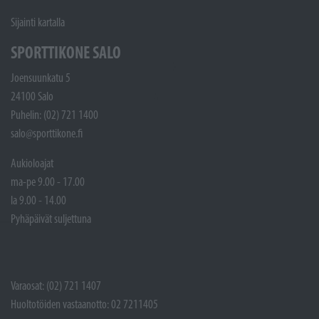
Sijainti kartalla
SPORTTIKONE SALO
Joensuunkatu 5
24100 Salo
Puhelin: (02) 721 1400
salo@sporttikone.fi
Aukioloajat
ma-pe 9.00 - 17.00
la 9.00 - 14.00
Pyhäpäivät suljettuna
Varaosat: (02) 721 1407
Huoltotöiden vastaanotto: 02 7211405