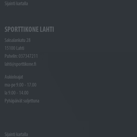
Sijainti kartalla
SPORTTIKONE LAHTI
Saksalankatu 28
15100 Lahti
Puhelin: 037347211
lahti@sporttikone.fi
Aukioloajat
ma-pe 9.00 - 17.00
la 9.00 - 14.00
Pyhäpäivät suljettuna
Sijainti kartalla