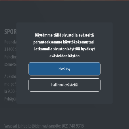
SPORTTIKONE SOMERO
Käytämme tällä sivustolla evästeitä
Ruunalantie 5
parantaaksemme käyttökokemustasi.
Jatkamalla sivuston käyttöä hyväksyt
31400 Somero
evästeiden käytön
Puhelin: (02) 748 9300
somero@sporttikone.fi
Hyväksy
Aukioloajat
ma-pe 9.00 - 17.00
Hallinnoi evästeitä
la 9.00 - 14.00
Pyhäpäivät suljettuna
Varaosat ja Huoltotöiden vastaanotto: (02) 748 9315