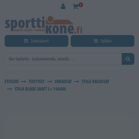
Siirry pääsisältöön
0
Tuotealueet
Valikko
ETUSIVU
TUOTTEET
VARAOSAT
STIGA VARAOSAT
STIGA BLADE SHAFT L=146MM