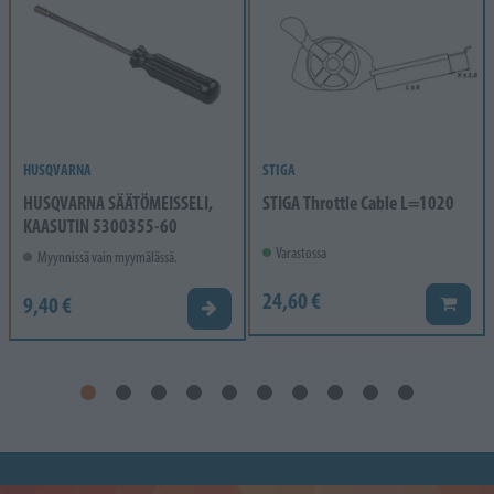
HUSQVARNA
STIGA
HUSQVARNA SÄÄTÖMEISSELI,
STIGA Throttle Cable L=1020
KAASUTIN 5300355-60
Varastossa
Myynnissä vain myymälässä.
24,60 €
9,40 €
Lisää k
Valitse vaihtoehto